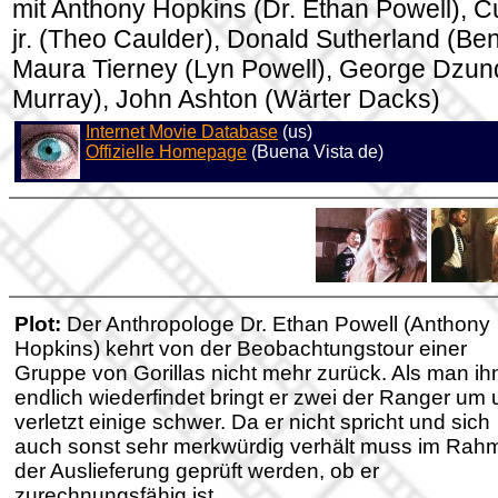
mit Anthony Hopkins (Dr. Ethan Powell), 
jr. (Theo Caulder), Donald Sutherland (Ben 
Maura Tierney (Lyn Powell), George Dzun
Murray), John Ashton (Wärter Dacks)
Internet Movie Database
(us)
Offizielle Homepage
(Buena Vista de)
Plot:
Der Anthropologe Dr. Ethan Powell (Anthony
Hopkins) kehrt von der Beobachtungstour einer
Gruppe von Gorillas nicht mehr zurück. Als man ih
endlich wiederfindet bringt er zwei der Ranger um
verletzt einige schwer. Da er nicht spricht und sich
auch sonst sehr merkwürdig verhält muss im Rah
der Auslieferung geprüft werden, ob er
zurechnungsfähig ist.