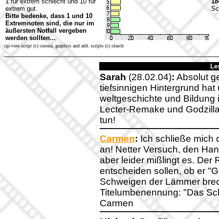
1 für extrem schlecht und 10 für
18
extrem gut.
Sc
Bitte bedenke, dass 1 und 10
Extremnoten sind, die nur im
äußersten Notfall vergeben
werden sollten...
cgi-vote script (c) corona, graphics and add. scripts (c) olasch
Le
Sarah
(28.02.04)
:
Absolut ge
tiefsinnigen Hintergrund hat
weltgeschichte und Bildung i
Lecter-Remake und Godzilla
tun!
Carmen
:
Ich schließe mich
an! Netter Versuch, den Han
aber leider mißlingt es. Der 
entscheiden sollen, ob er "G
Schweigen der Lämmer brech
Titelumbenennung: "Das Sch
Carmen