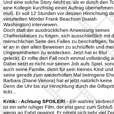
Und eine solche Story riecht er, als er durch den T
eine Kollegin kurzfristig einen Auftrag übernehmen
muß. Er soll 12 Stunden vor dessen Hinrichtung d
verurteilten Mörder Frank Beachum (Isaiah
Washington) interviewen.
Doch statt der ausdrücklichen Anweisung seines
Chefredakteurs zu folgen, sich ausschließlich mit 
menschlichen Seite des Falles zu beschäftigen, fä
er an in den alten Beweisen zu schnüffeln und mei
Ungereimtheiten zu entdecken. Jetzt hat er Blut
geleckt. Er rollte den Fall noch einmal vollständig a
Dabei setzt er nicht nur seinen Job aufs Spiel, son
auch seine Familie, denn für sein kleines Kind und
seine gerade zum wiederholten Mal betrogene Ehe
Barbara (Diane Venora) hat er jetzt natürlich keine 
Denn die Uhr bis zur Hinrichtung durch die Giftspri
tickt...
Kritik:
- Achtung SPOILER! -
Ein wahres Verbrec
ist ein sehr ruhiger Film, der erst ganz zum Schluß
wenig an Fahrt gewinnt. Er nimmt sich sehr viel Zeit