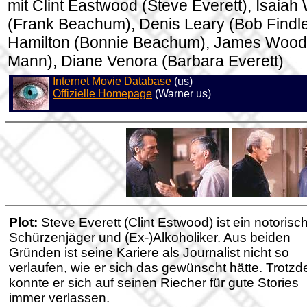
mit Clint Eastwood (Steve Everett), Isaia
(Frank Beachum), Denis Leary (Bob Findle
Hamilton (Bonnie Beachum), James Wood
Mann), Diane Venora (Barbara Everett)
Internet Movie Database
(us)
Offizielle Homepage
(Warner us)
Plot:
Steve Everett (Clint Estwood) ist ein notorisc
Schürzenjäger und (Ex-)Alkoholiker. Aus beiden
Gründen ist seine Kariere als Journalist nicht so
verlaufen, wie er sich das gewünscht hätte. Trotz
konnte er sich auf seinen Riecher für gute Stories
immer verlassen.