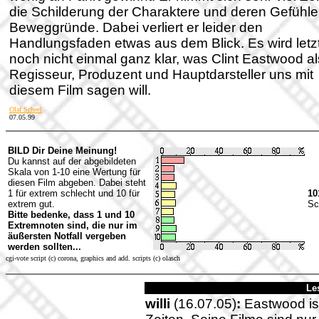
die Schilderung der Charaktere und deren Gefühl
Beweggründe. Dabei verliert er leider den
Handlungsfaden etwas aus dem Blick. Es wird letzt
noch nicht einmal ganz klar, was Clint Eastwood al
Regisseur, Produzent und Hauptdarsteller uns mit
diesem Film sagen will.
Olaf Scheel
07.05.99
BILD Dir Deine Meinung!
Du kannst auf der abgebildeten
Skala von 1-10 eine Wertung für
diesen Film abgeben. Dabei steht
1 für extrem schlecht und 10 für
10
extrem gut.
Sc
Bitte bedenke, dass 1 und 10
Extremnoten sind, die nur im
äußersten Notfall vergeben
werden sollten...
cgi-vote script (c) corona, graphics and add. scripts (c) olasch
Le
willi
(16.07.05)
:
Eastwood ist