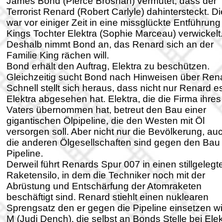
James Bond (Pierce Brosnan) vermutet, dass der
Terrorist Renard (Robert Carlyle) dahintersteckt. D
war vor einiger Zeit in eine missglückte Entführung
Kings Tochter Elektra (Sophie Marceau) verwickelt
Deshalb nimmt Bond an, das Renard sich an der
Familie King rächen will.
Bond erhält den Auftrag, Elektra zu beschützen.
Gleichzeitig sucht Bond nach Hinweisen über Ren
Schnell stellt sich heraus, dass nicht nur Renard e
Elektra abgesehen hat. Elektra, die die Firma ihres
Vaters übernommen hat, betreut den Bau einer
gigantischen Ölpipeline, die den Westen mit Öl
versorgen soll. Aber nicht nur die Bevölkerung, au
die anderen Ölgesellschaften sind gegen den Bau
Pipeline.
Derweil führt Renards Spur 007 in einen stillgelegt
Raketensilo, in dem die Techniker noch mit der
Abrüstung und Entschärfung der Atomraketen
beschäftigt sind. Renard stiehlt einen nuklearen
Sprengsatz den er gegen die Pipeline einsetzen wil
M (Judi Dench), die selbst an Bonds Stelle bei Elek