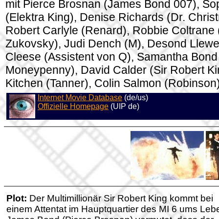
mit Pierce Brosnan (James Bond 007), S
(Elektra King), Denise Richards (Dr. Chri
Robert Carlyle (Renard), Robbie Coltrane 
Zukovsky), Judi Dench (M), Desond Llewe
Cleese (Assistent von Q), Samantha Bond
Moneypenny), David Calder (Sir Robert Ki
Kitchen (Tanner), Colin Salmon (Robinson
Internet Movie Database
(de/us)
Offizielle Homepage
(UIP de)
Plot:
Der Multimillionär Sir Robert King kommt bei
einem Attentat im Hauptquartier des MI 6 ums Leb