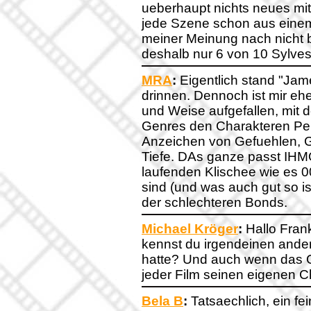
ueberhaupt nichts neues mit
jede Szene schon aus einem
meiner Meinung nach nicht b
deshalb nur 6 von 10 Sylves
MRA
:
Eigentlich stand "Jam
drinnen. Dennoch ist mir eher
und Weise aufgefallen, mit
Genres den Charakteren Pers
Anzeichen von Gefuehlen, G
Tiefe. DAs ganze passt IHM
laufenden Klischee wie es 
sind (und was auch gut so i
der schlechteren Bonds.
Michael Kröger
:
Hallo Frank
kennst du irgendeinen ander
hatte? Und auch wenn das Gr
jeder Film seinen eigenen 
Bela B
:
Tatsaechlich, ein fe