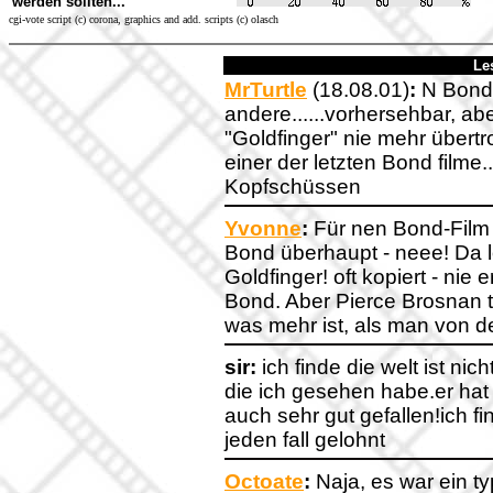
werden sollten...
cgi-vote script (c) corona, graphics and add. scripts (c) olasch
Le
MrTurtle
(18.08.01)
:
N Bond 
andere......vorhersehbar, abe
"Goldfinger" nie mehr übertr
einer der letzten Bond filme.
Kopfschüssen
Yvonne
:
Für nen Bond-Film w
Bond überhaupt - neee! Da 
Goldfinger! oft kopiert - nie
Bond. Aber Pierce Brosnan t
was mehr ist, als man von 
sir:
ich finde die welt ist nic
die ich gesehen habe.er hat 
auch sehr gut gefallen!ich fi
jeden fall gelohnt
Octoate
:
Naja, es war ein ty