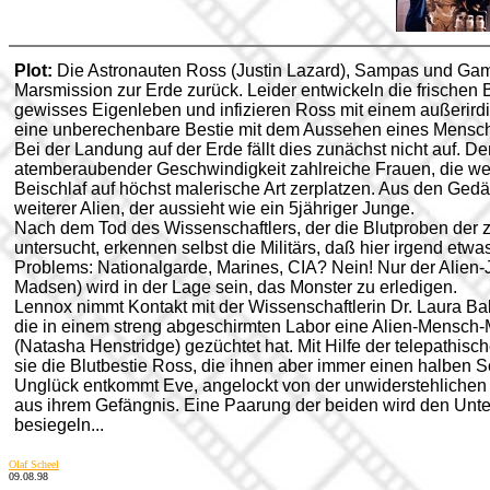
Plot:
Die Astronauten Ross (Justin Lazard), Sampas und Gam
Marsmission zur Erde zurück. Leider entwickeln die frischen
gewisses Eigenleben und infizieren Ross mit einem außerird
eine unberechenbare Bestie mit dem Aussehen eines Mensch
Bei der Landung auf der Erde fällt dies zunächst nicht auf. D
atemberaubender Geschwindigkeit zahlreiche Frauen, die w
Beischlaf auf höchst malerische Art zerplatzen. Aus den Gedä
weiterer Alien, der aussieht wie ein 5jähriger Junge.
Nach dem Tod des Wissenschaftlers, der die Blutproben der 
untersucht, erkennen selbst die Militärs, daß hier irgend etw
Problems: Nationalgarde, Marines, CIA? Nein! Nur der Alien
Madsen) wird in der Lage sein, das Monster zu erledigen.
Lennox nimmt Kontakt mit der Wissenschaftlerin Dr. Laura Ba
die in einem streng abgeschirmten Labor eine Alien-Mensc
(Natasha Henstridge) gezüchtet hat. Mit Hilfe der telepathis
sie die Blutbestie Ross, die ihnen aber immer einen halben Sch
Unglück entkommt Eve, angelockt von der unwiderstehlichen 
aus ihrem Gefängnis. Eine Paarung der beiden wird den Unt
besiegeln...
Olaf Scheel
09.08.98