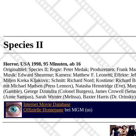
Species II
Horror, USA 1998, 95 Minuten, ab 16
Originaltitel: Species II; Regie: Peter Medak; Produzenten: Frank
Musik: Edward Shearmur; Kamera: Matthew F. Leonetti; Effekte: Jeff 
Miljen Kreka Kljakovic; Schnitt: Richard Nord; Kostüme: Richard 
mit Michael Madsen (Press Lennox), Natasha Henstridge (Eve), Mar
(Gamble), George Dzundza (Colonel Burgess), James Crowell (Senato
(Anne Sampas), Sarah Wynter (Melissa), Baxter Harris (Dr. Orinsky
Internet Movie Database
Offizielle Homepage
bei MGM (us)