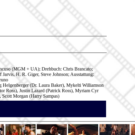
 Mancuso (MGM + UA); Drehbuch: Chris Brancato;
Jarvis, H. R. Giger, Steve Johnson; Ausstattung:
Bruno
g Helgenberger (Dr. Laura Baker), Mykelti Williamson
r Ross), Justin Lazard (Patrick Ross), Myriam Cyr
), Scott Morgan (Harry Sampas)