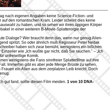
g nach eigenen Angaben keine Science-Fiction- und
r auf den romantischen Kram. Leider scheint dies keine
auswahl zu haben, und so sehen wir ihren üppigen Körper
akel in einer weiteren B-Movie-Splatterorgie der
ute Dialoge? Wer braucht denn das, wenn nur genug Alien-
gend spritzt. So oder ähnlich muß Regisseur Peter Nedak
chreiber haben sich zwar bemüht, wenigstens ein bißchen
Einzeiler wie „Ich wußte gar nicht, daß Sie rauchen." – „Ich
ür unfreiwillige Komik.
men wenigstens die Fans sinnfreier Splatterfilme auf ihre
 Fall. Immerhin gibt es aber jede Menge Brüste zu sehen,
 Frauen ein Alien aus dem zerplatzen Leib kriecht. Doch
genug.
ch gut fand, sollte diesen Film meiden.
1 von 10 DNA-