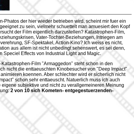
Phatos der hier wieder betrieben wird, scheint mir fuer ein
geeignet zu sein, vielmehr schuettelt man amuesiert den Kopf
sucht der Film eigentlich darzustellen? Katastrophen-Film,
eziehungskrisen, Vater-Tochter-Beziehungen, Intriegen am
verehrung, SF-Spektakel, Action-Kino? Ich weiss es nicht,
ion aus allem ist nicht unbedingt sehenswert, es sei denn,
 Speciel Effects von Industrial Light and Magic.
-Katastrophen-Film "Armaggedon" steht schon in den
lich nicht die enttaeuschten Kinobesucher von "Deep Impact"
nimieren koennen. Aber schlechter wird er sicherlich nicht
mpact" schon sehr enttaeuscht. Natuerlich muss ich auch
e eigene subjektive und nicht zu verallgemeineren Meinung
tung:
2 von 10 sich Kometen- entgegestuerzenden-