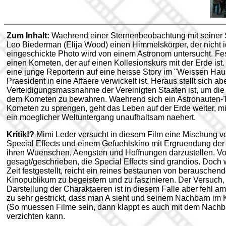
Zum Inhalt:
Waehrend einer Sternenbeobachtung mit seiner 
Leo Biederman (Elija Wood) einen Himmelskörper, der nicht i
eingeschickte Photo wird von einem Astronom untersucht. Fes
einen Kometen, der auf einen Kollesionskurs mit der Erde ist.
eine junge Reporterin auf eine heisse Story im "Weissen Haus
Praesident in eine Affaere verwickelt ist. Heraus stellt sich ab
Verteidigungsmassnahme der Vereinigten Staaten ist, um die 
dem Kometen zu bewahren. Waehrend sich ein Astronauten-
Kometen zu sprengen, geht das Leben auf der Erde weiter, mi
ein moeglicher Weltuntergang unaufhaltsam naehert.
Kritik!?
Mimi Leder versucht in diesem Film eine Mischung vo
Special Effects und einem Gefuehlskino mit Ergruendung der
ihren Wuenschen, Aengsten und Hoffnungen darzustellen. Vo
gesagt/geschrieben, die Special Effects sind grandios. Doch w
Zeit festgestellt, reicht ein reines bestaunen von berauschend
Kinopublikum zu begeistern und zu faszinieren. Der Versuch,
Darstellung der Charaktaeren ist in diesem Falle aber fehl am
zu sehr gestrickt, dass man A sieht und seinem Nachbarn im 
(So muessen Filme sein, dann klappt es auch mit dem Nachba
verzichten kann.