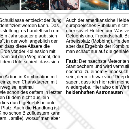
Schulklasse entdeckt der Jung
Auch der amerikansiche Helden-
dentifiziert werden kann. Das
europaeisches Publikum nicht 
tstellung: es handelt sich um
uber soviel Heldentum. Was ver
 Ein Jahr spaeter glaubt sich
Gefuehlskino, Freundschaft, B
", in der wohl angeblich der
Arbeitsplatz (Mobbing), Helden
er, dass diese Affaere die
aber das Ergebnis der Kombinat
Erde vor der Kollession mit
man schaut nur auf die genialen
Team auf den Weg macht, den
Fazit:
Der naechste Meteoriten
t dem Unterschied, dass sich
Startloechern und wird vermut
nochmal zu einem Filmbesuch a
n Action in Kombination mit
sein, denn ich war von "Deep I
 einzelnen Charaktaeren mit
sagen, dass ich hier rein mein
rweg sei erstmal
wiedergebe. Hier also die Wer
ie schon des oeftern in letzter
heldenhaften Astronauten
en Bildern nicht aus, ein
 dies durch gefuehlsbetonte
 Platz. Auch die Handlung ist
Kino schon B zufluestern kann
rn... smile), worauf man aber