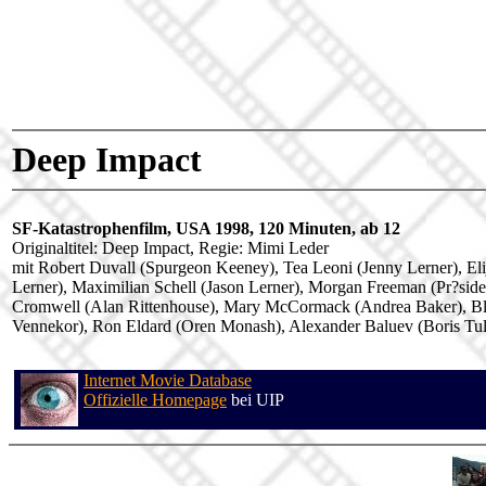
Deep Impact
SF-Katastrophenfilm, USA 1998, 120 Minuten, ab 12
Originaltitel: Deep Impact, Regie: Mimi Leder
mit Robert Duvall (Spurgeon Keeney), Tea Leoni (Jenny Lerner), E
Lerner), Maximilian Schell (Jason Lerner), Morgan Freeman (Pr?side
Cromwell (Alan Rittenhouse), Mary McCormack (Andrea Baker), Bl
Vennekor), Ron Eldard (Oren Monash), Alexander Baluev (Boris Tulc
Internet Movie Database
Offizielle Homepage
bei UIP