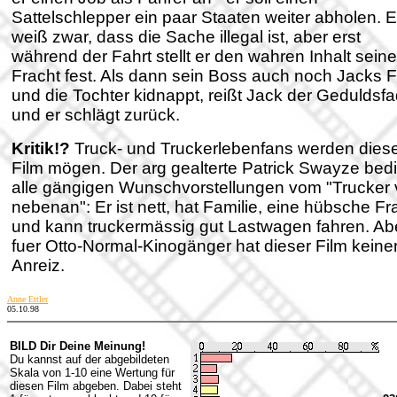
Sattelschlepper ein paar Staaten weiter abholen. E
weiß zwar, dass die Sache illegal ist, aber erst
während der Fahrt stellt er den wahren Inhalt seine
Fracht fest. Als dann sein Boss auch noch Jacks 
und die Tochter kidnappt, reißt Jack der Geduldsf
und er schlägt zurück.
Kritik!?
Truck- und Truckerlebenfans werden dies
Film mögen. Der arg gealterte Patrick Swayze bed
alle gängigen Wunschvorstellungen vom "Trucker
nebenan": Er ist nett, hat Familie, eine hübsche Fr
und kann truckermässig gut Lastwagen fahren. Ab
fuer Otto-Normal-Kinogänger hat dieser Film keiner
Anreiz.
Anne Ettler
05.10.98
BILD Dir Deine Meinung!
Du kannst auf der abgebildeten
Skala von 1-10 eine Wertung für
diesen Film abgeben. Dabei steht