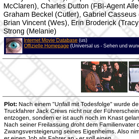
McClaren), Charles Dutton (FBI-Agent Alle
Graham Beckel (Cutler), Gabriel Casseus 
Brian Vincent (Wes), Erin Broderick (Trac
Strong (Melanie)
Internet Movie Database
(us)
Offizielle Homepage
(Universal us - Sehen und wun
Plot:
Nach einem "Unfall mit Todesfolge" wurde d
Truckfahrer Jack Crews nicht nur der Führerschein
entzogen, sondern er ist auch noch im Knast gelan
Nach seiner Freilassung droht dem Familienvater 
Zwangsversteigerung seines Eigenheims. Also ni
er einen Job als Fahrer an - er soll einen