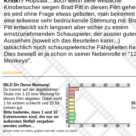
Kritik!?
Hopsala... auch wenn viele weibliche
Kinobesucher wegen Bratt Pitt in diesen Film gehe
es wird ohne Frage etwas geboten, man bekommt
eine teilweise sehr bedrückende Stimmung mit. Bra
Pitt entwicklt sich langsam aber sicher zu einem
ernstzunehmenden Schauspieler, der ausser gut
Aussehen (soweit ich das Beurteilen kann...)
tatsächlich noch schauspielerische Fähigkeiten ha
Dies bewieß er ja schon in seiner Nebenrolle in "1
Monkeys".
Matthias Hamm
BILD Dir Deine Meinung!
Du kannst auf der abgebildeten
Skala von 1-10 eine Wertung für
diesen Film abgeben. Dabei steht
1 für extrem schlecht und 10 für
26
extrem gut.
Sc
Bitte bedenke, dass 1 und 10
Extremnoten sind, die nur im
äußersten Notfall vergeben
werden sollten...
cgi-vote script (c) corona, graphics and add. scripts (c) olasch