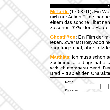
Le
MrTurtle
(17.08.01)
:
Ein Wort
nich nur Action Filme mache
einem das schöne Tibet näh
zu sehen. 7 Goldene Haare 
Ghostf@ce
:
Ein Film der mi
leben. Zwar ist Hollywood ni
zugetragen hat, aber trotzde
Matthias
:
Ich muss schon sa
zustimme, allerdings habe i
wirklich atemberaubend! Der 
Brad Pitt spielt den Charakte
Name:
E
Kommentar: