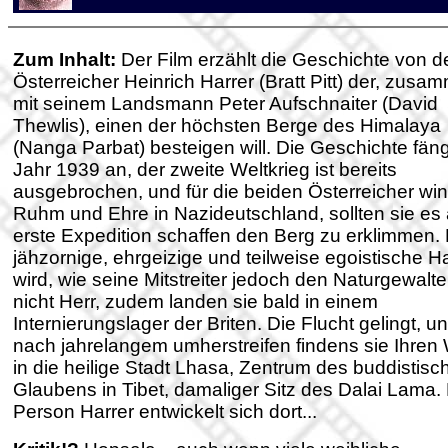
Zum Inhalt:
Der Film erzählt die Geschichte von 
Österreicher Heinrich Harrer (Bratt Pitt) der, zusa
mit seinem Landsmann Peter Aufschnaiter (David
Thewlis), einen der höchsten Berge des Himalaya
(Nanga Parbat) besteigen will. Die Geschichte fäng
Jahr 1939 an, der zweite Weltkrieg ist bereits
ausgebrochen, und für die beiden Österreicher win
Ruhm und Ehre in Nazideutschland, sollten sie es 
erste Expedition schaffen den Berg zu erklimmen.
jähzornige, ehrgeizige und teilweise egoistische Ha
wird, wie seine Mitstreiter jedoch den Naturgewalt
nicht Herr, zudem landen sie bald in einem
Internierungslager der Briten. Die Flucht gelingt, u
nach jahrelangem umherstreifen findens sie Ihren
in die heilige Stadt Lhasa, Zentrum des buddistisc
Glaubens in Tibet, damaliger Sitz des Dalai Lama.
Person Harrer entwickelt sich dort...