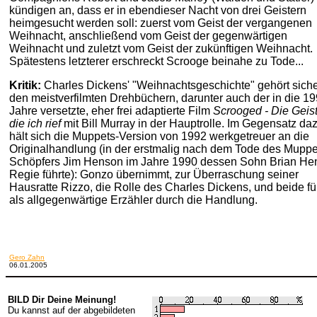
kündigen an, dass er in ebendieser Nacht von drei Geistern
heimgesucht werden soll: zuerst vom Geist der vergangenen
Weihnacht, anschließend vom Geist der gegenwärtigen
Weihnacht und zuletzt vom Geist der zukünftigen Weihnacht.
Spätestens letzterer erschreckt Scrooge beinahe zu Tode...
Kritik:
Charles Dickens' "Weihnachtsgeschichte" gehört siche
den meistverfilmten Drehbüchern, darunter auch der in die 1
Jahre versetzte, eher frei adaptierte Film
Scrooged - Die Geist
die ich rief
mit Bill Murray in der Hauptrolle. Im Gegensatz da
hält sich die Muppets-Version von 1992 werkgetreuer an die
Originalhandlung (in der erstmalig nach dem Tode des Muppe
Schöpfers Jim Henson im Jahre 1990 dessen Sohn Brian He
Regie führte): Gonzo übernimmt, zur Überraschung seiner
Hausratte Rizzo, die Rolle des Charles Dickens, und beide f
als allgegenwärtige Erzähler durch die Handlung.
Gero Zahn
06.01.2005
BILD Dir Deine Meinung!
Du kannst auf der abgebildeten