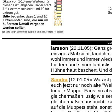
Skala von 1-10 eine Wertung für
diesen Film abgeben. Dabei steht
1 für extrem schlecht und 10 für
12
extrem gut.
Sc
Bitte bedenke, dass 1 und 10
Extremnoten sind, die nur im
äußersten Notfall vergeben
werden sollten...
cgi-vote script (c) corona, graphics and add. scripts (c) olasch
Le
larsson
(22.11.05)
:
Ganz gro
einziges Mal sieht, fand ihn
wohl immer und immer wieder
Liedern und seiner fantasti
Hühnerhaut beschert. Und 
Sandra
(12.01.05)
:
Was ist p
euch jetzt nur noch alte "Wei
für alle Muppet-Fans ein ab
gleichermaßen lustig wie sen
gleichermaßen anspricht - 
auf die Muppets steht, sons