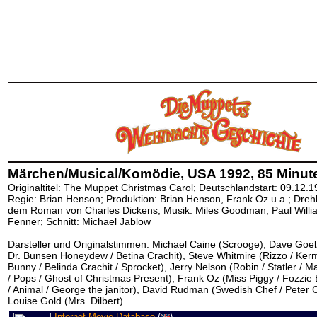
Märchen/Musical/Komödie, USA 1992, 85 Minute
Originaltitel: The Muppet Christmas Carol; Deutschlandstart: 09.12.1
Regie: Brian Henson; Produktion: Brian Henson, Frank Oz u.a.; Dreh
dem Roman von Charles Dickens; Musik: Miles Goodman, Paul Willi
Fenner; Schnitt: Michael Jablow
Darsteller und Originalstimmen: Michael Caine (Scrooge), Dave Goel
Dr. Bunsen Honeydew / Betina Crachit), Steve Whitmire (Rizzo / Kerm
Bunny / Belinda Crachit / Sprocket), Jerry Nelson (Robin / Statler / 
/ Pops / Ghost of Christmas Present), Frank Oz (Miss Piggy / Fozzie
/ Animal / George the janitor), David Rudman (Swedish Chef / Peter C
Louise Gold (Mrs. Dilbert)
Internet Movie Database
(
)