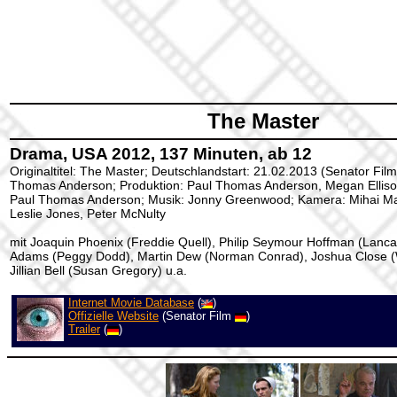
The Master
Drama, USA 2012, 137 Minuten, ab 12
Originaltitel: The Master; Deutschlandstart: 21.02.2013 (Senator Film
Thomas Anderson; Produktion: Paul Thomas Anderson, Megan Elliso
Paul Thomas Anderson; Musik: Jonny Greenwood; Kamera: Mihai Mala
Leslie Jones, Peter McNulty
mit Joaquin Phoenix (Freddie Quell), Philip Seymour Hoffman (Lanc
Adams (Peggy Dodd), Martin Dew (Norman Conrad), Joshua Close 
Jillian Bell (Susan Gregory) u.a.
Internet Movie Database
(
)
Offizielle Website
(Senator Film
)
Trailer
(
)