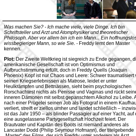
Was machen Sie? - Ich mache viele, viele Dinge. Ich bin
Schriftsteller und Arzt und Atomphysiker und theoretischer
Philosoph. Aber vor allem bin ich ein Mann... Ein hoffnungslo
wissbegieriger Mann, so wie Sie. -
Freddy lernt den Master
kennen.
Plot:
Der Zweite Weltkrieg ist siegreich zu Ende gegangen, d
amerikanische Gesellschaft ist von Optimismus und
Aufbruchstimmung erfüllt, doch in Freddy Quells (Joaquin
Phoenix) Kopf ist nur Chaos und Leere: Schwer traumatisiert
seinen Kriegserlebnissen als Matrose, leidet er unter
Heulkrämpfen und Bettnässen, sieht beim psychologischen
Rorschachtest nichts als Penisse und Vaginas und rückt sein
inneren Dämonen mit selbst gepanschtem Alkohol zu Leibe. A
nach einer Prügelei seinen Job als Fotograf in einem Kaufha
verliert, streift er ziellos umher und landet schließlich – inzwi
ist das Jahr 1950 – als blinder Passagier auf einer Yacht, auf 
eine ausgelassene Partygesellschaft Hochzeit feiert. Der
Brautvater und Kapitän des Boots ist niemand anderes als
Lancaster Dodd (Philip Seymour Hofmann), der titelgebende
„Master“ des Films, der sich Freddy unter anderem als Arzt,