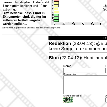
diesen Film abgeben. Dabei steht
1 für extrem schlecht und 10 für
18
extrem gut.
Sc
Bitte bedenke, dass 1 und 10
Extremnoten sind, die nur im
äußersten Notfall vergeben
werden sollten...
cgi-vote script (c) corona, graphics and add. scripts (c) olasch
Le
Redaktion
(23.04.13)
:
@Blut
keine Sorge, da kommen au
Bluti
(23.04.13)
:
Habt ihr auf
Name:
E
Kommentar:
Sicherheitscode:
C