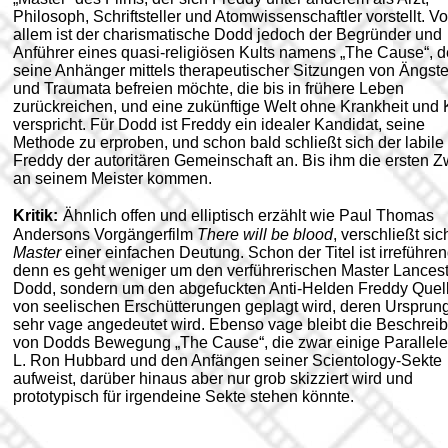
Philosoph, Schriftsteller und Atomwissenschaftler vorstellt. Vo
allem ist der charismatische Dodd jedoch der Begründer und
Anführer eines quasi-religiösen Kults namens „The Cause“, d
seine Anhänger mittels therapeutischer Sitzungen von Ängst
und Traumata befreien möchte, die bis in frühere Leben
zurückreichen, und eine zukünftige Welt ohne Krankheit und 
verspricht. Für Dodd ist Freddy ein idealer Kandidat, seine
Methode zu erproben, und schon bald schließt sich der labile
Freddy der autoritären Gemeinschaft an. Bis ihm die ersten Z
an seinem Meister kommen.
Kritik:
Ähnlich offen und elliptisch erzählt wie Paul Thomas
Andersons Vorgängerfilm
There will be blood
, verschließt si
Master
einer einfachen Deutung. Schon der Titel ist irreführen
denn es geht weniger um den verführerischen Master Lancest
Dodd, sondern um den abgefuckten Anti-Helden Freddy Quell
von seelischen Erschütterungen geplagt wird, deren Ursprun
sehr vage angedeutet wird. Ebenso vage bleibt die Beschrei
von Dodds Bewegung „The Cause“, die zwar einige Parallele
L. Ron Hubbard und den Anfängen seiner Scientology-Sekte
aufweist, darüber hinaus aber nur grob skizziert wird und
prototypisch für irgendeine Sekte stehen könnte.