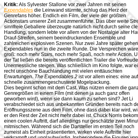
Kritik:
Als Sylvester Stallone vor zwei Jahren mit seinen
Expendables
die Leinwand stürmte, schlug das Herz der
Genrefans höher. Endlich ein Film, der viele der größten
Actionstars unserer Zeit zusammenführte. Das über weite St
sinnfreie Geballere überzeugte natürlich nicht durch seine cl
Handlung, sondern lebte vor allem von der Nostalgie alter Ha
Drauf-Streifen, seinem beeindruckenden Ensemble und
zahlreichen explosiven Szenen. Nur zwei Jahre später gehen
Expendables nun in die zweite Runde. Die Versprechen war
groß: noch mehr Stars, noch mehr Spaß, noch mehr Action. U
der Tat ließen die bereits veröffentlichten Trailer die Vorfreude
Unermessliche steigen. Was schließlich im Kino folgte, war e
recht unschöne Bauchlandung mit vielen enttäuschten
Erwartungen.
The Expendables 2
ist vor allem eines: eine auf
schnelle zusammengeschusterte Mogelpackung.
Dies beginnt schon mit dem Cast. Was nützen einem die gan
Genregrößen in einem Film (mit denen ja auch ganz offen
geworben wird), wenn sie dann kaum zu sehen sind? Jet Li
verabschiedet sich aus unbekannten Gründen bereits nach d
Eröffnungsszene aus dem Film, ohne dass dabei klar wird, w
er den Rest der Zeit nicht mehr dabei ist. Chuck Norris beko
einen coolen Auftritt, darf allerdings nur geschätzte zwei Minu
mitmischen. Während sich die Darsteller im ersten Teil noch
zumeist als Einheit präsentierten, wirken viele Auftritte hier
verkrampft und unglaubwürdig. Insbesondere die Figuren von