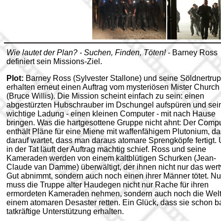
Wie lautet der Plan? - Suchen, Finden, Töten! -
Barney Ross
definiert sein Missions-Ziel.
Plot:
Barney Ross (Sylvester Stallone) und seine Söldnertru
erhalten erneut einen Auftrag vom mysteriösen Mister Church
(Bruce Willis). Die Mission scheint einfach zu sein: einen
abgestürzten Hubschrauber im Dschungel aufspüren und sei
wichtige Ladung - einen kleinen Computer - mit nach Hause
bringen. Was die hartgesottene Gruppe nicht ahnt: Der Comp
enthält Pläne für eine Miene mit waffenfähigem Plutonium, da
darauf wartet, dass man daraus atomare Sprengköpfe fertigt.
in der Tat läuft der Auftrag mächtig schief. Ross und seine
Kameraden werden von einem kaltblütigen Schurken (Jean-
Claude van Damme) überwältigt, der ihnen nicht nur das wert
Gut abnimmt, sondern auch noch einen ihrer Männer tötet. N
muss die Truppe alter Haudegen nicht nur Rache für ihren
ermordeten Kameraden nehmen, sondern auch noch die Welt
einem atomaren Desaster retten. Ein Glück, dass sie schon b
tatkräftige Unterstützung erhalten.