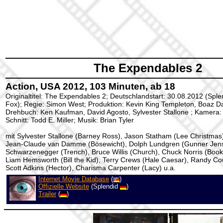
The Expendables 2
Action, USA 2012, 103 Minuten, ab 18
Originaltitel: The Expendables 2; Deutschlandstart: 30.08.2012 (Sple
Fox); Regie: Simon West; Produktion: Kevin King Templeton, Boaz Da
Drehbuch: Ken Kaufman, David Agosto, Sylvester Stallone ; Kamera:
Schnitt: Todd E. Miller; Musik: Brian Tyler
mit Sylvester Stallone (Barney Ross), Jason Statham (Lee Christmas
Jean-Claude van Damme (Bösewicht), Dolph Lundgren (Gunner Jens
Schwarzenegger (Trench), Bruce Willis (Church), Chuck Norris (Booker
Liam Hemsworth (Bill the Kid), Terry Crews (Hale Caesar), Randy Cou
Scott Adkins (Hector), Charisma Carpenter (Lacy) u.a.
Internet Movie Database
(
)
Offizielle Website
(Splendid
)
Trailer
(
)