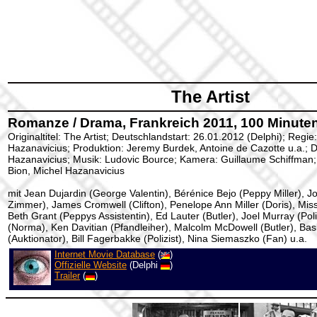
The Artist
Romanze / Drama, Frankreich 2011, 100 Minuten
Originaltitel: The Artist; Deutschlandstart: 26.01.2012 (Delphi); Regie
Hazanavicius; Produktion: Jeremy Burdek, Antoine de Cazotte u.a.; 
Hazanavicius; Musik: Ludovic Bource; Kamera: Guillaume Schiffman;
Bion, Michel Hazanavicius
mit Jean Dujardin (George Valentin), Bérénice Bejo (Peppy Miller),
Zimmer), James Cromwell (Clifton), Penelope Ann Miller (Doris), Miss
Beth Grant (Peppys Assistentin), Ed Lauter (Butler), Joel Murray (Poliz
(Norma), Ken Davitian (Pfandleiher), Malcolm McDowell (Butler), Bas
(Auktionator), Bill Fagerbakke (Polizist), Nina Siemaszko (Fan) u.a.
Internet Movie Database
(
)
Offizielle Website
(Delphi
)
Trailer
(
)