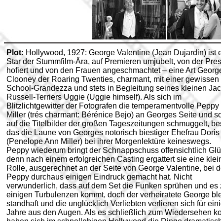
Plot:
Hollywood, 1927: George Valentine (Jean Dujardin) ist 
Star der Stummfilm-Ära, auf Premieren umjubelt, von der Pre
hofiert und von den Frauen angeschmachtet – eine Art Georg
Clooney der Roaring Twenties, charmant, mit einer gewissen
School-Grandezza und stets in Begleitung seines kleinen Ja
Russell-Terriers Uggie (Uggie himself). Als sich im
Blitzlichtgewitter der Fotografen die temperamentvolle Peppy
Miller (trés charmant: Bérénice Bejo) an Georges Seite und s
auf die Titelbilder der großen Tageszeitungen schmuggelt, be
das die Laune von Georges notorisch biestiger Ehefrau Doris
(Penelope Ann Miller) bei ihrer Morgenlektüre keineswegs.
Peppy wiederum bringt der Schnappschuss offensichtlich Glü
denn nach einem erfolgreichen Casting ergattert sie eine klei
Rolle, ausgerechnet an der Seite von George Valentine, bei 
Peppy durchaus einigen Eindruck gemacht hat. Nicht
verwunderlich, dass auf dem Set die Funken sprühen und es 
einigen Turbulenzen kommt, doch der verheiratete George ble
standhaft und die unglücklich Verliebten verlieren sich für ein
Jahre aus den Augen. Als es schließlich zum Wiedersehen k