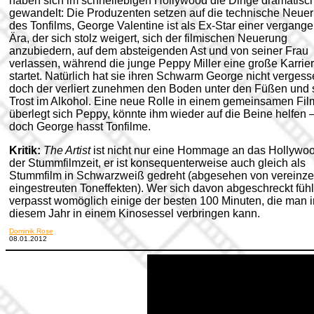
haben sich im schnellebigen Hollywood die Dinge dramatisc
gewandelt: Die Produzenten setzen auf die technische Neue
des Tonfilms, George Valentine ist als Ex-Star einer vergang
Ära, der sich stolz weigert, sich der filmischen Neuerung
anzubiedern, auf dem absteigenden Ast und von seiner Frau
verlassen, während die junge Peppy Miller eine große Karrie
startet. Natürlich hat sie ihren Schwarm George nicht vergess
doch der verliert zunehmen den Boden unter den Füßen und 
Trost im Alkohol. Eine neue Rolle in einem gemeinsamen Fil
überlegt sich Peppy, könnte ihm wieder auf die Beine helfen 
doch George hasst Tonfilme.
Kritik:
The Artist
ist nicht nur eine Hommage an das Hollywo
der Stummfilmzeit, er ist konsequenterweise auch gleich als
Stummfilm in Schwarzweiß gedreht (abgesehen von vereinze
eingestreuten Toneffekten). Wer sich davon abgeschreckt fühl
verpasst womöglich einige der besten 100 Minuten, die man i
diesem Jahr in einem Kinosessel verbringen kann.
Dominik Rose
08.01.2012