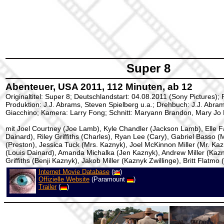
Super 8
Abenteuer, USA 2011, 112 Minuten, ab 12
Originaltitel: Super 8; Deutschlandstart: 04.08.2011 (Sony Pictures); 
Produktion: J.J. Abrams, Steven Spielberg u.a.; Drehbuch: J.J. Abra
Giacchino; Kamera: Larry Fong; Schnitt: Maryann Brandon, Mary Jo
mit Joel Courtney (Joe Lamb), Kyle Chandler (Jackson Lamb), Elle F
Dainard), Riley Griffiths (Charles), Ryan Lee (Cary), Gabriel Basso (M
(Preston), Jessica Tuck (Mrs. Kaznyk), Joel McKinnon Miller (Mr. Ka
(Louis Dainard), Amanda Michalka (Jen Kaznyk), Andrew Miller (Kaz
Griffiths (Benji Kaznyk), Jakob Miller (Kaznyk Zwillinge), Britt Flatmo
Internet Movie Database
(
)
Offizielle Website
(Paramount
)
Trailer
(
)