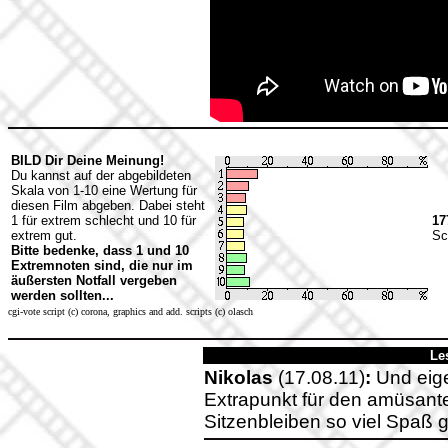
BILD Dir Deine Meinung!
Du kannst auf der abgebildeten
Skala von 1-10 eine Wertung für
diesen Film abgeben. Dabei steht
1 für extrem schlecht und 10 für
17
extrem gut.
Sc
Bitte bedenke, dass 1 und 10
Extremnoten sind, die nur im
äußersten Notfall vergeben
werden sollten...
cgi-vote script (c) corona, graphics and add. scripts (c) olasch
Le
Nikolas
(17.08.11)
:
Und eige
Extrapunkt für den amüsant
Sitzenbleiben so viel Spaß 