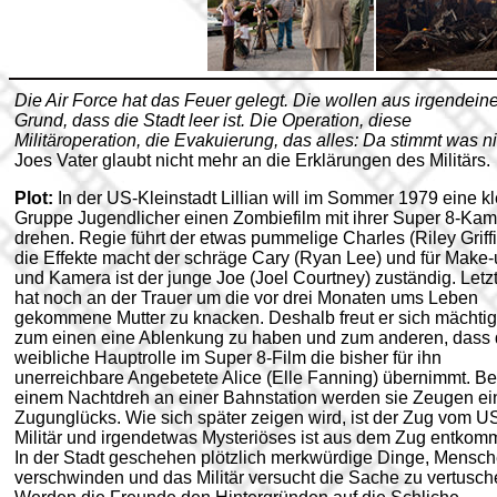
Die Air Force hat das Feuer gelegt. Die wollen aus irgendei
Grund, dass die Stadt leer ist. Die Operation, diese
Militäroperation, die Evakuierung, das alles: Da stimmt was nic
Joes Vater glaubt nicht mehr an die Erklärungen des Militärs.
Plot:
In der US-Kleinstadt Lillian will im Sommer 1979 eine k
Gruppe Jugendlicher einen Zombiefilm mit ihrer Super 8-Ka
drehen. Regie führt der etwas pummelige Charles (Riley Griffi
die Effekte macht der schräge Cary (Ryan Lee) und für Make
und Kamera ist der junge Joe (Joel Courtney) zuständig. Letz
hat noch an der Trauer um die vor drei Monaten ums Leben
gekommene Mutter zu knacken. Deshalb freut er sich mächtig
zum einen eine Ablenkung zu haben und zum anderen, dass 
weibliche Hauptrolle im Super 8-Film die bisher für ihn
unerreichbare Angebetete Alice (Elle Fanning) übernimmt. Be
einem Nachtdreh an einer Bahnstation werden sie Zeugen ei
Zugunglücks. Wie sich später zeigen wird, ist der Zug vom U
Militär und irgendetwas Mysteriöses ist aus dem Zug entkom
In der Stadt geschehen plötzlich merkwürdige Dinge, Mensc
verschwinden und das Militär versucht die Sache zu vertusch