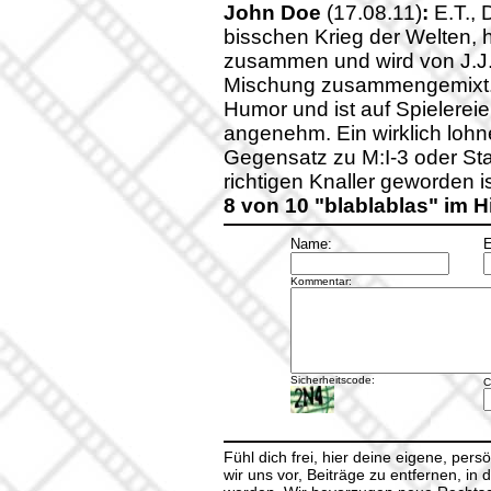
John Doe
(17.08.11)
:
E.T., 
bisschen Krieg der Welten, 
zusammen und wird von J.J.
Mischung zusammengemixt. 
Humor und ist auf Spielerei
angenehm. Ein wirklich lohn
Gegensatz zu M:I-3 oder Sta
richtigen Knaller geworden i
8 von 10 "blablablas" im 
Name:
E
Kommentar:
Sicherheitscode:
C
Fühl dich frei, hier deine eigene, per
wir uns vor, Beiträge zu entfernen, in 