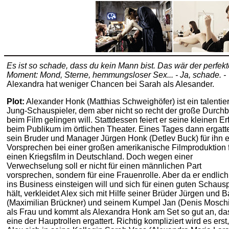
Es ist so schade, dass du kein Mann bist. Das wär der perfekt
Moment: Mond, Sterne, hemmungsloser Sex... - Ja, schade. -
Alexandra hat weniger Chancen bei Sarah als Alesander.
Plot:
Alexander Honk (Matthias Schweighöfer) ist ein talentier
Jung-Schauspieler, dem aber nicht so recht der große Durch
beim Film gelingen will. Stattdessen feiert er seine kleinen Er
beim Publikum im örtlichen Theater. Eines Tages dann ergatte
sein Bruder und Manager Jürgen Honk (Detlev Buck) für ihn e
Vorsprechen bei einer großen amerikanische Filmproduktion 
einen Kriegsfilm in Deutschland. Doch wegen einer
Verwechselung soll er nicht für einen männlichen Part
vorsprechen, sondern für eine Frauenrolle. Aber da er endlic
ins Business einsteigen will und sich für einen guten Schausp
hält, verkleidet Alex sich mit Hilfe seiner Brüder Jürgen und B
(Maximilian Brückner) und seinem Kumpel Jan (Denis Moschi
als Frau und kommt als Alexandra Honk am Set so gut an, da
eine der Hauptrollen ergattert. Richtig kompliziert wird es erst,