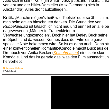
Alex sich in seine Kollegin Sarah Voss (Alexandra Maria Lara
verliebt und der Hitler-Darsteller (Max Giermann) sich in
Alex(andra). Alles droht aufzufliegen...
Kritik:
„Manche mögen's heiß wie Tootsie“ oder so ähnlich m
man beim ersten hinschauen denken. Die Grundidee von
Rubbeldiekatz
ist tatsächlich nicht neu und erinnert an alle be
dagewesenen „Männer-in-Frauenkleidern-
Verwechselungskomödien“. Doch hier hat Detlev Buck seine
im Spiel - und da wissen Kenner, dass der Film eine ganz
spezielle Note bekommen wird.
So ist es dann auch. Denn sta
einer konventionellen Romantik-Komödie macht Buck aus d
Drehbuch von Anika Becker (
Keinohrhasen
) eine sehr skurril
Komödie.
Und das ist gerade das, was den Film ausmacht u
hervorhebt.
Sebastian Schwarz
07.12.2011