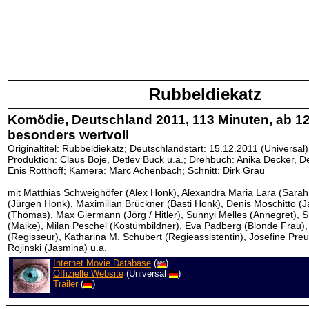
Rubbeldiekatz
Komödie, Deutschland 2011, 113 Minuten, ab 12,
besonders wertvoll
Originaltitel: Rubbeldiekatz; Deutschlandstart: 15.12.2011 (Universal)
Produktion: Claus Boje, Detlev Buck u.a.; Drehbuch: Anika Decker, D
Enis Rotthoff; Kamera: Marc Achenbach; Schnitt: Dirk Grau
mit Matthias Schweighöfer (Alex Honk), Alexandra Maria Lara (Sarah
(Jürgen Honk), Maximilian Brückner (Basti Honk), Denis Moschitto (
(Thomas), Max Giermann (Jörg / Hitler), Sunnyi Melles (Annegret)
(Maike), Milan Peschel (Kostümbildner), Eva Padberg (Blonde Frau)
(Regisseur), Katharina M. Schubert (Regieassistentin), Josefine Preu
Rojinski (Jasmina) u.a.
Internet Movie Database
(
)
Offizielle Website
(Universal
)
Trailer
(
)