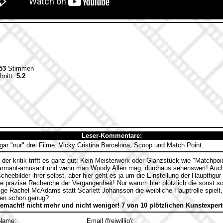
53
Stimmen
hnitt:
5.2
Leser-Kommentare:
ar "nur" drei Filme: Vicky Cristina Barcelona, Scoop und Match Point.
der kritik trifft es ganz gut: Kein Meisterwerk oder Glanzstück wie "Matchpoi
armant-amüsant und wenn man Woody Allen mag, durchaus sehenswert! Auch 
ischeebilder ihrer selbst, aber hier geht es ja um die Einstellung der Hauptfig
ne präzise Recherche der Vergangenheit! Nur warum hier plötzlich die sonst 
ge Rachel McAdams statt Scarlett Johansson die weibliche Hauptrolle spielt
lmen schon genug?
gemacht! nicht mehr und nicht weniger! 7 von 10 plötzlichen Kunstexper
Name:
Email (freiwillig):