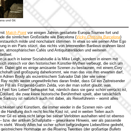
ana und Gil.
 mit
Match Point
vor einigen Jahren gestartete Europa-Tournee fort und
ade die sinnlichen Großstädte wie Barcelona (
Vicky Christina Barcelona
)
erstaunlich milde und nonchalant stimmen. In etwa so wie seinen Alter Ego
erung in ein Paris stürzt, das nichts von brennenden Banlieus erahnen lässt
en, atmosphärischen Cafés und Antiquitätenläden und weiteren
illiert.
en ja auch in keiner Sozialstudie á la Mike Leigh, sondern in einem mit
ch ironisch vor den historischen Künstler-Mythen verbeugt, die sich um
n. Dabei gibt es einige amüsante Szenen zu bestaunen, mit einem Cory
chohaft und großspurig daherkommt, wie man das von ihm erwarten darf,
en Adrien Brody als exzentrischem Salvador Dali (der wie seine
Ray nichts weiter ungewöhnliches daran findet, dass Gil ein Zeitreisender
son Pill als Fitzgerald-Gattin Zelda, von der man sofort glaubt, was
Fest fürs Leben“ behauptet hat, nämlich dass sie ganz schön verrückt ist,
Cotillard, die zwar keine historische Berühmtheit spielt, aber tatsächlich
 Sarkozy ist natürlich auch mit dabei, als Reiseführerin – womit alles
ichkeiten und Künstlern, die immer wieder in die Szenen rein- und
 die Handlung doch recht leichte Kost ist, und in weiten Teilen auch
er Gil es etwa nicht lange bei seiner Verlobten aushalten wird ist ebenso
 – bzw. der antiken Schallplatte – gewunkene Hinweis, wer als passende
rn steht. Woody Allen hat sicher schon tiefgründigere Liebesfilme gedreht,
 geistreichere Hommage an die Roaring Twenties (der großartige
Bullets