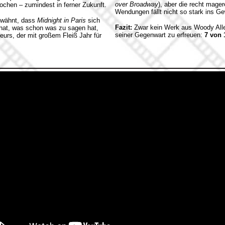
over Broadway
), aber die recht mag
ochen – zumindest in ferner Zukunft.
Wendungen fällt nicht so stark ins Ge
erwähnt, dass
Midnight in Paris
sich
Fazit:
Zwar kein Werk aus Woody Alle
 hat, was schon was zu sagen hat,
seiner Gegenwart zu erfreuen:
7 von 
urs, der mit großem Fleiß Jahr für