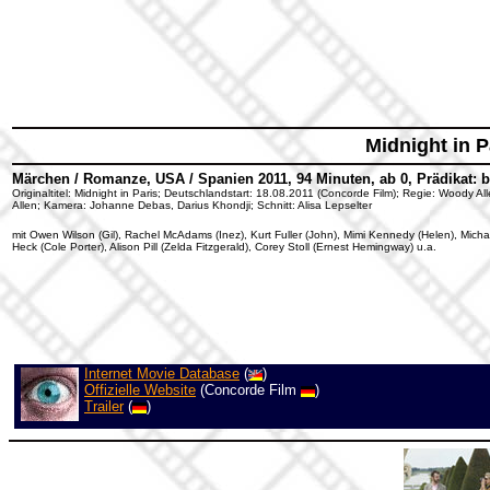
Midnight in P
Märchen / Romanze, USA / Spanien 2011, 94 Minuten, ab 0, Prädikat: 
Originaltitel: Midnight in Paris; Deutschlandstart: 18.08.2011 (Concorde Film); Regie: Woody 
Allen; Kamera: Johanne Debas, Darius Khondji; Schnitt: Alisa Lepselter
mit Owen Wilson (Gil), Rachel McAdams (Inez), Kurt Fuller (John), Mimi Kennedy (Helen), Micha
Heck (Cole Porter), Alison Pill (Zelda Fitzgerald), Corey Stoll (Ernest Hemingway) u.a.
Internet Movie Database
(
)
Offizielle Website
(Concorde Film
)
Trailer
(
)