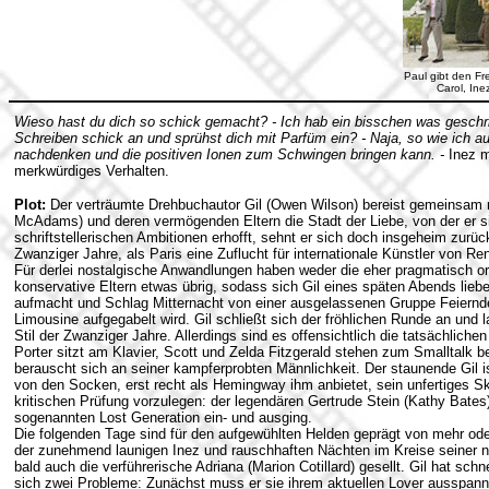
Paul gibt den Fr
Carol, Ine
Wieso hast du dich so schick gemacht? - Ich hab ein bisschen was geschr
Schreiben schick an und sprühst dich mit Parfüm ein? - Naja, so wie ich 
nachdenken und die positiven Ionen zum Schwingen bringen kann. -
Inez m
merkwürdiges Verhalten.
Plot:
Der verträumte Drehbuchautor Gil (Owen Wilson) bereist gemeinsam m
McAdams) und deren vermögenden Eltern die Stadt der Liebe, von der er sic
schriftstellerischen Ambitionen erhofft, sehnt er sich doch insgeheim zurüc
Zwanziger Jahre, als Paris eine Zuflucht für internationale Künstler von 
Für derlei nostalgische Anwandlungen haben weder die eher pragmatisch ori
konservative Eltern etwas übrig, sodass sich Gil eines späten Abends liebe
aufmacht und Schlag Mitternacht von einer ausgelassenen Gruppe Feiernder
Limousine aufgegabelt wird. Gil schließt sich der fröhlichen Runde an und 
Stil der Zwanziger Jahre. Allerdings sind es offensichtlich die tatsächliche
Porter sitzt am Klavier, Scott und Zelda Fitzgerald stehen zum Smalltalk 
berauscht sich an seiner kampferprobten Männlichkeit. Der staunende Gil i
von den Socken, erst recht als Hemingway ihm anbietet, sein unfertiges Skr
kritischen Prüfung vorzulegen: der legendären Gertrude Stein (Kathy Bates
sogenannten Lost Generation ein- und ausging.
Die folgenden Tage sind für den aufgewühlten Helden geprägt von mehr od
der zunehmend launigen Inez und rauschhaften Nächten im Kreise seiner n
bald auch die verführerische Adriana (Marion Cotillard) gesellt. Gil hat sch
sich zwei Probleme: Zunächst muss er sie ihrem aktuellen Lover ausspann