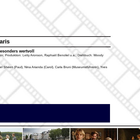
aris
besonders wertvoll
Allen; Produktion: Letty Aronson, Raphaël Benoliel u.a.; Drehbuch: Woody
el Sheen (Paul), Nina Arianda (Carol), Carla Bruni (Museumsführerin), Yves