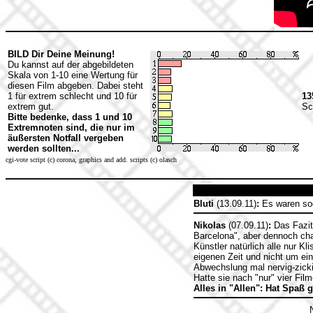
BILD Dir Deine Meinung!
Du kannst auf der abgebildeten
Skala von 1-10 eine Wertung für
diesen Film abgeben. Dabei steht
1 für extrem schlecht und 10 für
13
extrem gut.
Sc
Bitte bedenke, dass 1 und 10
Extremnoten sind, die nur im
äußersten Notfall vergeben
werden sollten...
cgi-vote script (c) corona, graphics and add. scripts (c) olasch
Bluti
(13.09.11)
:
Es waren sog
Nikolas
(07.09.11)
:
Das Fazit 
Barcelona", aber dennoch ch
Künstler natürlich alle nur Kl
eigenen Zeit und nicht um ei
Abwechslung mal nervig-zicki
Hatte sie nach "nur" vier Fi
Alles in "Allen": Hat Spaß 