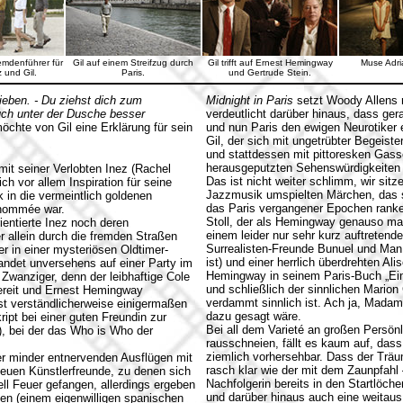
emdenführer für
Gil auf einem Streifzug durch
Gil trifft auf Ernest Hemingway
Muse Adri
z und Gil.
Paris.
und Gertrude Stein.
ieben. - Du ziehst dich zum
Midnight in Paris
setzt Woody Allens
auch unter der Dusche besser
verdeutlicht darüber hinaus, dass ger
öchte von Gil eine Erklärung für sein
und nun Paris den ewigen Neurotiker 
Gil, der sich mit ungetrübter Begeist
und stattdessen mit pittoresken Gass
herausgeputzten Sehenswürdigkeiten br
it seiner Verlobten Inez (Rachel
Das ist nicht weiter schlimm, wir sitz
h vor allem Inspiration für seine
Jazzmusik umspielten Märchen, das si
k in die vermeintlich goldenen
das Paris vergangener Epochen ranke
Renommée war.
Stoll, der als Hemingway genauso ma
entierte Inez noch deren
einem leider nur sehr kurz auftretend
r allein durch die fremden Straßen
Surrealisten-Freunde Bunuel und Man 
 in einer mysteriösen Oldtimer-
ist) und einer herrlich überdrehten Ali
landet unversehens auf einer Party im
Hemingway in seinem Paris-Buch „Ein 
n Zwanziger, denn der leibhaftige Cole
und schließlich der sinnlichen Marion 
bereit und Ernest Hemingway
verdammt sinnlich ist. Ach ja, Madame
st verständlicherweise einigermaßen
dazu gesagt wäre.
ipt bei einer guten Freundin zur
Bei all dem Varieté an großen Persönl
), bei der das Who is Who der
rausschneien, fällt es kaum auf, dass
ziemlich vorhersehbar. Dass der Träum
er minder entnervenden Ausflügen mit
rasch klar wie der mit dem Zaunpfahl
euen Künstlerfreunde, zu denen sich
Nachfolgerin bereits in den Startlöche
nell Feuer gefangen, allerdings ergeben
und darüber hinaus auch eine weitaus
en (einem eigenwilligen spanischen