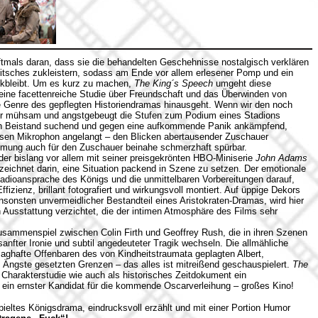
tmals daran, dass sie die behandelten Geschehnisse nostalgisch verklären
itsches zukleistern, sodass am Ende vor allem erlesener Pomp und ein
ückbleibt. Um es kurz zu machen,
The King´s Speech
umgeht diese
 eine facettenreiche Studie über Freundschaft und das Überwinden von
he Genre des gepflegten Historiendramas hinausgeht. Wenn wir den noch
 er mühsam und angstgebeugt die Stufen zum Podium eines Stadions
ach Beistand suchend und gegen eine aufkommende Panik ankämpfend,
ösen Mikrophon angelangt – den Blicken abertausender Zuschauer
emmung auch für den Zuschauer beinahe schmerzhaft spürbar.
er bislang vor allem mit seiner preisgekrönten HBO-Miniserie
John Adams
ezeichnet darin, eine Situation packend in Szene zu setzen. Der emotionale
adioansprache des Königs und die unmittelbaren Vorbereitungen darauf,
fizienz, brillant fotografiert und wirkungsvoll montiert. Auf üppige Dekors
onsten unvermeidlicher Bestandteil eines Aristokraten-Dramas, wird hier
 Ausstattung verzichtet, die der intimen Atmosphäre des Films sehr
usammenspiel zwischen Colin Firth und Geoffrey Rush, die in ihren Szenen
nfter Ironie und subtil angedeuteter Tragik wechseln. Die allmähliche
aghafte Offenbaren des von Kindheitstraumata geplagten Albert,
h Ängste gesetzten Grenzen – das alles ist mitreißend geschauspielert.
The
s Charakterstudie wie auch als historisches Zeitdokument ein
d ein ernster Kandidat für die kommende Oscarverleihung – großes Kino!
ieltes Königsdrama, eindrucksvoll erzählt und mit einer Portion Humor