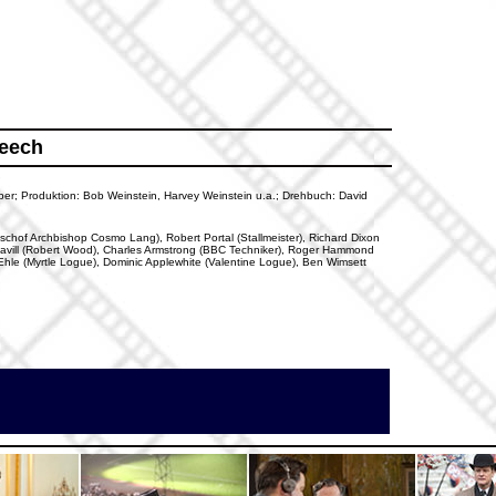
peech
oper; Produktion: Bob Weinstein, Harvey Weinstein u.a.; Drehbuch: David
schof Archbishop Cosmo Lang), Robert Portal (Stallmeister), Richard Dixon
 Havill (Robert Wood), Charles Armstrong (BBC Techniker), Roger Hammond
 Ehle (Myrtle Logue), Dominic Applewhite (Valentine Logue), Ben Wimsett