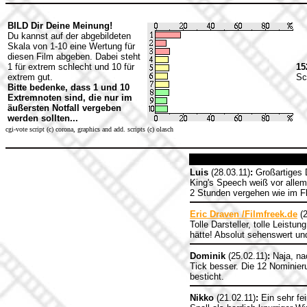
BILD Dir Deine Meinung!
Du kannst auf der abgebildeten
Skala von 1-10 eine Wertung für
diesen Film abgeben. Dabei steht
1 für extrem schlecht und 10 für
15
extrem gut.
Sc
Bitte bedenke, dass 1 und 10
Extremnoten sind, die nur im
äußersten Notfall vergeben
werden sollten...
cgi-vote script (c) corona, graphics and add. scripts (c) olasch
Luis
(28.03.11)
:
Großartiges D
King's Speech weiß vor alle
2 Stunden vergehen wie im Fl
Eric Draven /Filmfreek.de
(2
Tolle Darsteller, tolle Leist
hätte! Absolut sehenswert un
Dominik
(25.02.11)
:
Naja, nac
Tick besser. Die 12 Nominier
besticht.
Nikko
(21.02.11)
:
Ein sehr fe