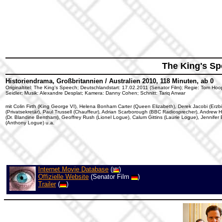
The King's S
Historiendrama, Großbritannien / Australien 2010, 118 Minuten, ab 0
Originaltitel: The King's Speech; Deutschlandstart: 17.02.2011 (Senator Film); Regie: Tom Ho
Seidler; Musik: Alexandre Desplat; Kamera: Danny Cohen; Schnitt: Tariq Anwar
mit Colin Firth (King George VI), Helena Bonham Carter (Queen Elizabeth), Derek Jacobi (Erzbi
(Privatsekretär), Paul Trussell (Chauffeur), Adrian Scarborough (BBC Radiosprecher), Andrew
(Dr. Blandine Bentham), Geoffrey Rush (Lionel Logue), Calum Gittins (Laurie Logue), Jennifer
(Anthony Logue) u.a.
Internet Movie Database
(
)
Offizielle Website
(Senator Film
)
Trailer
(
)