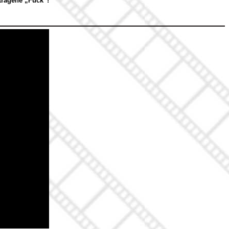
tragene „Fuck“!