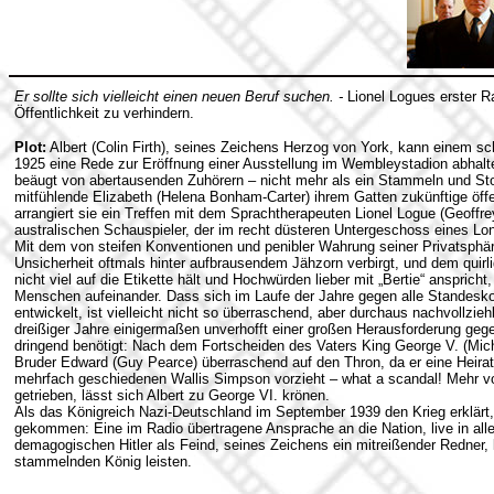
Er sollte sich vielleicht einen neuen Beruf suchen. -
Lionel Logues erster R
Öffentlichkeit zu verhindern.
Plot:
Albert (Colin Firth), seines Zeichens Herzog von York, kann einem sch
1925 eine Rede zur Eröffnung einer Ausstellung im Wembleystadion abhalt
beäugt von abertausenden Zuhörern – nicht mehr als ein Stammeln und Stot
mitfühlende Elizabeth (Helena Bonham-Carter) ihrem Gatten zukünftige öf
arrangiert sie ein Treffen mit dem Sprachtherapeuten Lionel Logue (Geoffr
australischen Schauspieler, der im recht düsteren Untergeschoss eines Lo
Mit dem von steifen Konventionen und penibler Wahrung seiner Privatsphäre 
Unsicherheit oftmals hinter aufbrausendem Jähzorn verbirgt, und dem quirl
nicht viel auf die Etikette hält und Hochwürden lieber mit „Bertie“ anspricht
Menschen aufeinander. Dass sich im Laufe der Jahre gegen alle Standesk
entwickelt, ist vielleicht nicht so überraschend, aber durchaus nachvollziehb
dreißiger Jahre einigermaßen unverhofft einer großen Herausforderung gegenü
dringend benötigt: Nach dem Fortscheiden des Vaters King George V. (Mich
Bruder Edward (Guy Pearce) überraschend auf den Thron, da er eine Heirat 
mehrfach geschiedenen Wallis Simpson vorzieht – what a scandal! Mehr von
getrieben, lässt sich Albert zu George VI. krönen.
Als das Königreich Nazi-Deutschland im September 1939 den Krieg erklär
gekommen: Eine im Radio übertragene Ansprache an die Nation, live in all
demagogischen Hitler als Feind, seines Zeichens ein mitreißender Redner,
stammelnden König leisten.