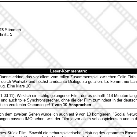
23
Stimmen
hnitt:
5
Leser-Kommentare:
arstellerkino, das vor allem vom tollen Zusammenspiel zwischen Colin Firth
m durch Wortwitz und höchst amüsante Dialoge zu gefallen. Es kommt nie Lan
ug. Eine klare 10!
1.03.11)
:
Wirklich ein richtig gelungener Film, der es schafft 118 Minuten lang
ung und auch tolle Synchronsprecher, ohne die der Film zumindest in der deutsch
d ein verdienter Oscarsieger!
7 von 10 Ansprachen
h dem zweiten Sehen würde ich auch auf 9 von 10 korrigieren. "Social Networ
ungen passen IMO schon, weil der Film ja vor allem schauspielerisch und in 
ines Stück Film. Sowohl die schauspielerische Leistung des gesamten Ensem