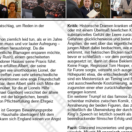
atschlag, um Reden in der
Kritik:
Historische Dramen kranken of
oder mit einem Übermaß feierlichen K
substanzielles Gefühl der Leere zur
Gefahren glücklicherweise und bietet
on ziemlich leid tun, als er im Jahre
Ängsten, die weit über das eigentlic
en muss und vor lauter Aufregung –
jungen Albert dabei beobachten, wie
tern herausbringt. Da die
erklimmt, mit hektischen Blicken n
fentliche Blamagen ersparen möchte,
bevor er schließlich – vor dem pomp
ey Rush), einem gescheiterten
ausgesetzt ist, dann ist diese Bekl
ndoner Hauses seine Praxis führt.
Keine Frage, Regisseur Tom Hooper, d
erfüllten Albert, der seine
für Furore sorgte, versteht sich ausg
igen wie unorthodoxen Lionel, der
Höhepunkt etwa, die entscheidende R
, treffen zwei sehr unterschiedliche
sind ein Meisterstück an Timing und Ef
onventionen eine enge Freundschaft
und ausschweifende Kostümierung, ans
ar, denn Albert sieht sich Mitte der
zugunsten einer eher zurückhaltenden
ber, für die er Lionels Hilfe
entgegen kommt.
ael Gambon) verzichtet der ältere
Ein weiterer Trumpf ist das famose Z
mit der bürgerlichen, bereits
scheinbar mühelos zwischen Komik, sa
 Pflichterfüllung denn Ehrgeiz
Annäherung der beiden Figuren, das z
schließlich die Überwindung der durc
t, ist Georges Bewährungsprobe
King´s Speech
ist letztlich sowohl al
e Haushalte übertragen! Mit dem
beeindruckender filmischer Erfolg un
 kann sich England keinen vor Angst
Fazit:
Glänzend inszeniertes und gesp