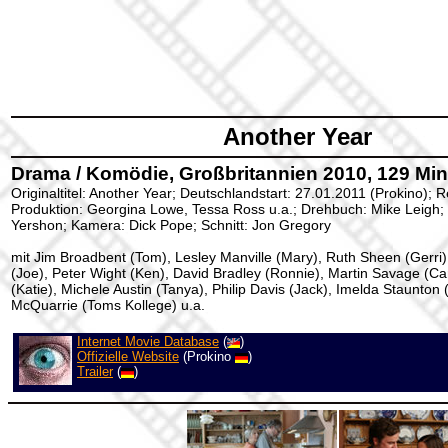
Another Year
Drama / Komödie, Großbritannien 2010, 129 Min
Originaltitel: Another Year; Deutschlandstart: 27.01.2011 (Prokino); R
Produktion: Georgina Lowe, Tessa Ross u.a.; Drehbuch: Mike Leigh;
Yershon; Kamera: Dick Pope; Schnitt: Jon Gregory
mit Jim Broadbent (Tom), Lesley Manville (Mary), Ruth Sheen (Gerri)
(Joe), Peter Wight (Ken), David Bradley (Ronnie), Martin Savage (Ca
(Katie), Michele Austin (Tanya), Philip Davis (Jack), Imelda Staunton 
McQuarrie (Toms Kollege) u.a.
Internet Movie Database
(
)
Offizielle Website
(Prokino
)
Trailer
(
)