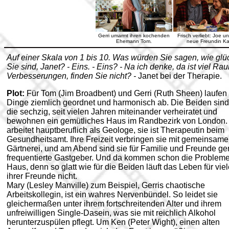
Gerri umarmt ihren kochenden
Frisch verliebt: Joe u
Ehemann Tom.
neue Freundin Ka
Auf einer Skala von 1 bis 10. Was würden Sie sagen, wie glü
Sie sind, Janet? - Eins. - Eins? - Na ich denke, da ist viel Rau
Verbesserungen, finden Sie nicht? -
Janet bei der Therapie.
Plot:
Für Tom (Jim Broadbent) und Gerri (Ruth Sheen) laufen 
Dinge ziemlich geordnet und harmonisch ab. Die Beiden sin
die sechzig, seit vielen Jahren miteinander verheiratet und
bewohnen ein gemütliches Haus im Randbezirk von London.
arbeitet hauptberuflich als Geologe, sie ist Therapeutin beim
Gesundheitsamt. Ihre Freizeit verbringen sie mit gemeinsame
Gärtnerei, und am Abend sind sie für Familie und Freunde ge
frequentierte Gastgeber. Und da kommen schon die Probleme
Haus, denn so glatt wie für die Beiden läuft das Leben für vie
ihrer Freunde nicht.
Mary (Lesley Manville) zum Beispiel, Gerris chaotische
Arbeitskollegin, ist ein wahres Nervenbündel. So leidet sie
gleichermaßen unter ihrem fortschreitenden Alter und ihrem
unfreiwilligen Single-Dasein, was sie mit reichlich Alkohol
herunterzuspülen pflegt. Um Ken (Peter Wight), einen alten