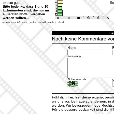
extrem gut.
Sc
Bitte bedenke, dass 1 und 10
Extremnoten sind, die nur im
äußersten Notfall vergeben
werden sollten...
cgi-vote script (c) corona, graphics and add. scripts (c) olasch
Le
Noch keine Kommentare vo
Name:
E
Kommentar:
Sicherheitscode:
C
Fühl dich frei, hier deine eigene, per
wir uns vor, Beiträge zu entfernen, in 
werden. Wir bevorzugen neue Rechtsch
Für die bessere Lesbarkeit sind die 