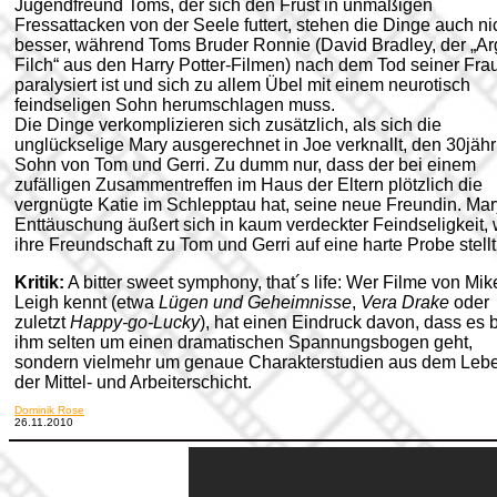
Jugendfreund Toms, der sich den Frust in unmäßigen
Fressattacken von der Seele futtert, stehen die Dinge auch ni
besser, während Toms Bruder Ronnie (David Bradley, der „A
Filch“ aus den Harry Potter-Filmen) nach dem Tod seiner Fra
paralysiert ist und sich zu allem Übel mit einem neurotisch
feindseligen Sohn herumschlagen muss.
Die Dinge verkomplizieren sich zusätzlich, als sich die
unglückselige Mary ausgerechnet in Joe verknallt, den 30jäh
Sohn von Tom und Gerri. Zu dumm nur, dass der bei einem
zufälligen Zusammentreffen im Haus der Eltern plötzlich die
vergnügte Katie im Schlepptau hat, seine neue Freundin. Ma
Enttäuschung äußert sich in kaum verdeckter Feindseligkeit,
ihre Freundschaft zu Tom und Gerri auf eine harte Probe stellt
Kritik:
A bitter sweet symphony, that´s life: Wer Filme von Mik
Leigh kennt (etwa
Lügen und Geheimnisse
,
Vera Drake
oder
zuletzt
Happy-go-Lucky
), hat einen Eindruck davon, dass es 
ihm selten um einen dramatischen Spannungsbogen geht,
sondern vielmehr um genaue Charakterstudien aus dem Leb
der Mittel- und Arbeiterschicht.
Dominik Rose
26.11.2010