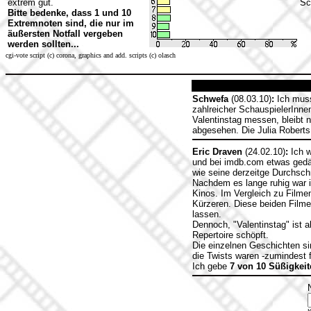
extrem gut.
Sc
Bitte bedenke, dass 1 und 10
Extremnoten sind, die nur im
äußersten Notfall vergeben
werden sollten...
cgi-vote script (c) corona, graphics and add. scripts (c) olasch
Schwefa
(08.03.10)
:
Ich muss
zahlreicher SchauspielerInne
Valentinstag messen, bleibt 
abgesehen. Die Julia Roberts
Eric Draven
(24.02.10)
:
Ich w
und bei imdb.com etwas gedäm
wie seine derzeitge Durchsch
Nachdem es lange ruhig war i
Kinos. Im Vergleich zu Filmen 
Kürzeren. Diese beiden Filme
lassen.
Dennoch, "Valentinstag" ist 
Repertoire schöpft.
Die einzelnen Geschichten si
die Twists waren -zumindest 
Ich gebe
7 von 10 Süßigkeit