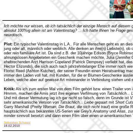
Ich möchte nur wissen, ob ich tatsächlich der einzige Mensch auf diesem 
absolut 100%ig allein ist am Valentinstag? ... Ich hatte Ihnen 'ne Frage gest
neurotisch.
Plot:
Ein typischer Valentinstag in L.A.. Für alle Menschen geht es an die
jung oder alt, männlich oder weiblich. Alle denken an ihre(n) Liebste(n), ob
oder rein familiäre Art ist. Da sind z.B. der 10jährige Edison (Bryce Robins
ahnungslosen Angebeteten ein Geschenk machen möchte, Julia (Jennifer Ga
ehebrechenden Arzt Harrison Copeland (Patrick Dempsey) verliebt hat, das
Hector Elizondo), die sich auch nach jahrzehntelanger Ehe immer noch wie
Florist Reed (Ashton Kutcher), der seiner Freundin einen Heiratsantrag ma
immer den Laden voll hat, mit Kunden, für die er Blumen-Geschenke ausliefe
Leben, welche aber auf gewisse Art miteinander in Verbindung stehen und se
Kritik:
Als ich zum ersten Mal von dem Film gehört bzw. einen Trailer von 
Hmmm, machen die Amis jetzt ihre eigenen Verfilmung von
Tatsächlich... 
Und mit dieser Vermutung lag ich gar nicht so falsch, denn im Grunde ist
V
sehr amerikanische Version von
Tatsächlich... Liebe
gepaart mit
Short Cut
Garry Marshall (
Pretty Woman
,
Die Braut, die sich nicht traut
) eine große 
hauptsächlich aus bekannten US-Serien wie
Grey's Anatomy
und
Alias
, zu
minder sinnvoll besetzt und dann einen Film über einen ur-amerikanischen 
Sebastian Schwarz
16.02.2010