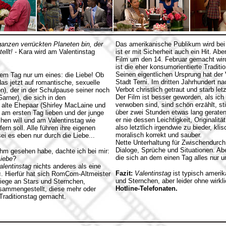
ganzen verrückten Planeten bin, der
Das amerikanische Publikum wird bei 
ellt! -
Kara wird am Valentinstag
ist er mit Sicherheit auch ein Hit. A
Film um den 14. Februar gemacht wird
ist die eher konsumorientierte Tradit
Seinen eigentlichen Ursprung hat der 
sem Tag nur um eines: die Liebe! Ob
Stadt Terni. Im dritten Jahrhundert n
 das jetzt auf romantische, sexuelle
Verbot christlich getraut und starb let
on), der in der Schulpause seiner noch
Der Film ist besser geworden, als ich
rner), die sich in den
verwoben sind, sind schön erzählt, st
 alte Ehepaar (Shirley MacLaine und
über zwei Stunden etwas lang geraten
 am ersten Tag lieben und der junge
er nie dessen Leichtigkeit, Originalit
chen will und am Valentinstag wie
also letztlich irgendwie zu bieder, kl
rn soll. Alle führen ihre eigenen
moralisch korrekt und sauber.
i es eben nur durch die Liebe...
Nette Unterhaltung für Zwischendurch i
Dialoge, Sprüche und Situationen. Abe
ihm gesehen habe, dachte ich bei mir:
die sich an dem einen Tag alles nur u
Liebe
?
alentinstag
nichts anderes als eine
Fazit:
Valentinstag
ist typisch ameri
s
. Hierfür hat sich RomCom-Altmeister
und Sternchen, aber leider ohne wirkl
Riege an Stars und Sternchen,
Hotline-Telefonaten.
sammengestellt, diese mehr oder
Traditionstag gemacht.