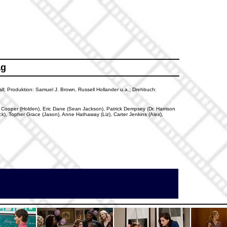
ag
hall; Produktion: Samuel J. Brown, Russell Hollander u.a.; Drehbuch:
y Cooper (Holden), Eric Dane (Sean Jackson), Patrick Dempsey (Dr. Harrison
ck), Topher Grace (Jason), Anne Hathaway (Liz), Carter Jenkins (Alex),