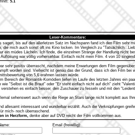
hnitt:
5.1
Leser-Kommentare:
 sagen, bis auf den allerletzen Satz im Nachspann fand ich den Film sehr m
n, die mich auch sonst oft ins Kino locken. Im Vergleich zu "Tatsächlich...L
nur ein müdes Lächeln. Ich finde, die einzelnen Stränge der Handlung nicht b
 Auflösung war völlig vorhersehbar. Einfach nicht mein Film. 4 von 10 singen
ar sehr positiv überrascht, nachdem meine Erwartungen dem Film gegenüber 
pft worden sind. Vielleicht ist genau das der Grund, dass ich den Film bei w
nittsbewertung von 5,6 erahnen lassen würde.
m Bereich der Romantik-Komödien liefen im Laufe des letzten Jahres ein paa
wie "Selbst ist die Braut" oder "Er steht einfach nicht auf dich" zieht "Valent
 verstehen es einfach besser, den Zuschauer zu fesseln und mit den "Leiden
allemal sehenswert auch wenn die Riege an Stars lange nicht komplett aus Ih
nd allesamt interessant und wunderbar erzählt. Auch die Verknüpfungen greif
für mich- noch überraschend.
en in Herzform,
denke aber auf DVD reicht der Film vollkommen aus.
Name:
Email (freiwillig):