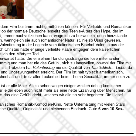
dem Film bestimmt richtig mitfühlen können. Für Verliebte und Romantiker
ber ob der normale Deutsche jenseits des Teenie-Alters den Hype, der im
, immer nachvollziehen kann, wage ich zu bezweifeln, denn hierzulande
ion, wenngleich sie auch romantischer Natur ist, nie so Usus gewesen.
Valentinstag in der Legende vom italienischen Bischof Valentin aus der
ach Christus hatte er junge verliebte Paare entgegen dem kaiserlichen
ztlich den Märtyrer-Tod.
 erwartet hatte. Die einzelnen Handlungsstränge die lose miteinander
immig und man hat nie das Gefühl, sich zu langweilen, obwohl der Film mit
 ist. Trotzdem hat
Valentinstag
nie die Qualität von
Tatsächlich... Liebe
, da
ät und Ungezwungenheit erreicht. Der Film ist halt typisch amerikanisch,
ischeehaft und, trotz aller Lockerheit beim Thema Sexualität, immer noch zu
st er alle Male. Allein schon wegen einiger wirklich richtig komischer
r leider eben auch nicht mehr als eine nette Erzählung über Menschen, für
m das eine Gefühl dreht, welches wir alle so sehr begehren: Die Liebe!
kanisches Romantik-Komödien-Kino. Nette Unterhaltung mit vielen Stars
iche Qualität, Originalität und bleibenden Eindruck. Gute
6 von 10 Sex-