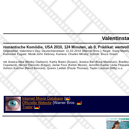
Valentinst
romantische Komödie, USA 2010, 124 Minuten, ab 0, Prädikat: wertvoll
Originaltitel: Valentine's Day; Deutschlandstart: 11.02.2010 (Warner Bros.); Regie: Garry Mars
Katherine Fugate; Musik:John Debney; Kamera: Charles Minsky; Schnitt: Bruce Green
mit Jessica Alba (Morley Clarkson), Kathy Bates (Susan), Jessica Biel (Kara Monahan), Bradle
Copeland), Hector Elizondo (Edgar), Jamie Foxx (Kelvin Moore), Jennifer Garner (Julia Fitzpatri
Ashton Kutcher (Reed Bennett), Queen Latifah (Paula Thomas), Taylor Lautner (Willy) u.a.
Internet Movie Database
(
)
Offizielle Website
(Warner Bros.
)
Trailer
(
)