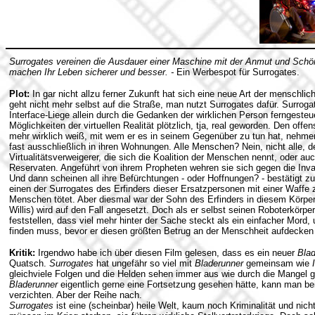
Surrogates vereinen die Ausdauer einer Maschine mit der Anmut und Schö
machen Ihr Leben sicherer und besser. -
Ein Werbespot für Surrogates.
Plot:
In gar nicht allzu ferner Zukunft hat sich eine neue Art der menschli
geht nicht mehr selbst auf die Straße, man nutzt Surrogates dafür. Surrogat
Interface-Liege allein durch die Gedanken der wirklichen Person ferngesteu
Möglichkeiten der virtuellen Realität plötzlich, tja, real geworden. Den off
mehr wirklich weiß, mit wem er es in seinem Gegenüber zu tun hat, nehme
fast ausschließlich in ihren Wohnungen. Alle Menschen? Nein, nicht alle, 
Virtualitätsverweigerer, die sich die Koalition der Menschen nennt, oder auc
Reservaten. Angeführt von ihrem Propheten wehren sie sich gegen die Inv
Und dann scheinen all ihre Befürchtungen - oder Hoffnungen? - bestätigt z
einen der Surrogates des Erfinders dieser Ersatzpersonen mit einer Waffe 
Menschen tötet. Aber diesmal war der Sohn des Erfinders in diesem Körpe
Willis) wird auf den Fall angesetzt. Doch als er selbst seinen Roboterkörper
feststellen, dass viel mehr hinter der Sache steckt als ein einfacher Mord,
finden muss, bevor er diesen größten Betrug an der Menschheit aufdecken
Kritik:
Irgendwo habe ich über diesen Film gelesen, dass es ein neuer
Bla
Quatsch.
Surrogates
hat ungefähr so viel mit
Bladerunner
gemeinsam wie
gleichviele Folgen und die Helden sehen immer aus wie durch die Mangel 
Bladerunner
eigentlich gerne eine Fortsetzung gesehen hätte, kann man be
verzichten. Aber der Reihe nach.
Surrogates
ist eine (scheinbar) heile Welt, kaum noch Kriminalität und nic