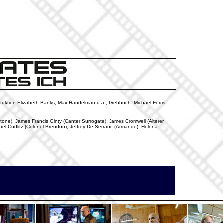
oduktion:Elizabeth Banks, Max Handelman u.a.; Drehbuch: Michael Ferris,
Stone), James Francis Ginty (Canter Surrogate), James Cromwell (Älterer
ael Cudlitz (Colonel Brendon), Jeffrey De Serrano (Armando), Helena