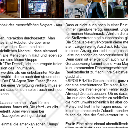
nheit des menschlichen Körpers - und
Dass er nicht auch noch in einer Bru
immer irgendwie fertig, unrasiert, un
für meinen Geschmack. Ähnlich die an
die Stellvertreter sind ausnahmslos gl
chen Interaktion durchgesetzt. Man
Die Schauspieler verkörpern diese me
es sind Roboter, die über eine
steif, zeigen wenig Ausdruck (ok, das 
ert werden. Damit sind alle
in einem Anzug, der nicht richtig pas
ensichtlichen Nachteil, dass niemand
Leistung sonderlich hervorzuheben. Ni
n alle Menschen in Kauf und leben so
Denn dann ist er eigentlich auch nur
denn eine kleine Gruppe
Genausowenig kommt seine Frau Magg
h "The Dread", lebt in surrogate-freien
kurz kommenden Rahmengeschichte de
asion des Inhumanen.
Realitätsflucht zu flach, ihre Selbst
u werden, als ein unbekannter Mörder
glaubhaft.
zerstört, die so auch den steuernden
<SPOILER>Die Geschichte ist ganz net
r. Der FBI-Agent Tom Greer (Bruce
der eine erschütternde Tat plant. Ke
 bei einer Verfolgung verliert, muss er
Person, die ihren eigenen Fehler rüc
 und dass er sich selbst auch erst neu
Atmosphäre aufzubauen. Ob es daran
 kann.
Um nun den Kreis wieder zu schließe
die nicht unwahrscheinlich ist aber d
derunner
sein soll. Was für ein
Menschlichkeit hinterfragen muss, fe
Indiana Jones
mit
Die Hard
- es gibt
keine erschreckende Zukunft, sonder
gedreht. Aber wenn man bei
falsch die Idee der Stellvertreter ist,
i
Surrogates
wohl gut darauf
Fazit:
Eine nicht einmal abendfüllend
ht einmal die amerikanischen "Jungs"