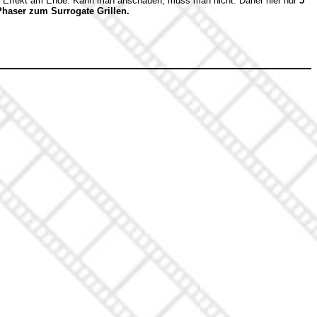
n Effekt am Ende. Kann man anschauen, muss man nicht. Daher hier nur
5
Phaser zum Surrogate Grillen.