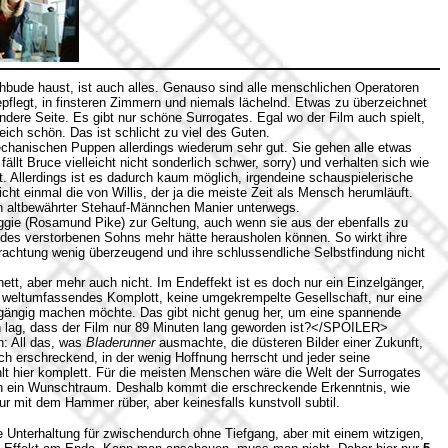
chbude haust, ist auch alles. Genauso sind alle menschlichen Operatoren
gepflegt, in finsteren Zimmern und niemals lächelnd. Etwas zu überzeichnet
dere Seite. Es gibt nur schöne Surrogates. Egal wo der Film auch spielt,
eich schön. Das ist schlicht zu viel des Guten.
chanischen Puppen allerdings wiederum sehr gut. Sie gehen alle etwas
fällt Bruce vielleicht nicht sonderlich schwer, sorry) und verhalten sich wie
st. Allerdings ist es dadurch kaum möglich, irgendeine schauspielerische
cht einmal die von Willis, der ja die meiste Zeit als Mensch herumläuft.
 in altbewährter Stehauf-Männchen Manier unterwegs.
ie (Rosamund Pike) zur Geltung, auch wenn sie aus der ebenfalls zu
s verstorbenen Sohns mehr hätte herausholen können. So wirkt ihre
verachtung wenig überzeugend und ihre schlussendliche Selbstfindung nicht
t, aber mehr auch nicht. Im Endeffekt ist es doch nur ein Einzelgänger,
in weltumfassendes Komplott, keine umgekrempelte Gesellschaft, nur eine
kgängig machen möchte. Das gibt nicht genug her, um eine spannende
 lag, dass der Film nur 89 Minuten lang geworden ist?</SPOILER>
n: All das, was
Bladerunner
ausmachte, die düsteren Bilder einer Zukunft,
och erschreckend, in der wenig Hoffnung herrscht und jeder seine
hlt hier komplett. Für die meisten Menschen wäre die Welt der Surrogates
n ein Wunschtraum. Deshalb kommt die erschreckende Erkenntnis, wie
 nur mit dem Hammer rüber, aber keinesfalls kunstvoll subtil.
e Unterhaltung für zwischendurch ohne Tiefgang, aber mit einem witzigen,