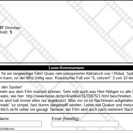
87
Stimmen
hnitt:
5
Leser-Kommentare:
für ein langweiliger Film! Quasi nen uninspirierter Abklatsch von I Robot. Sp
en kann, ist der Witz völlig raus. Klassischer Fall von "6, setzen!" 3 von 10 e
 den Spoiler!
mehr aus dem Film machen können. Sehr nett auch was Herr Höltgen so alle in 
äre, wie hier: http://www.heise.de/tp/r4/artikel/31/31875/1.html beschrieben, 
es wird halt immer elles nur angekratzt. Was mir so im Nachhinein aufgefalle
"Dreads" so simpel, fast dumm dargestellt werden. Leben wie Quaker und metz
entlich nicht ueber sie gesagt. Nenene, der Film wird auch nach weiterem Nac
Name:
Email (freiwillig):
Kommentar: