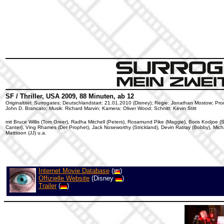
SF / Thriller, USA 2009, 88 Minuten, ab 12
Originaltitel: Surrogates; Deutschlandstart: 21.01.2010 (Disney); Regie: Jonathan Mostow; Pr
John D. Brancato; Musik: Richard Marvin; Kamera: Oliver Wood; Schnitt: Kevin Stitt
mit Bruce Willis (Tom Greer), Radha Mitchell (Peters), Rosamund Pike (Maggie), Boris Kodjoe (
Canter), Ving Rhames (Der Prophet), Jack Noseworthy (Strickland), Devin Ratray (Bobby), Mich
Mattsson (JJ) u.a.
Internet Movie Database
(
)
Offizielle Website
(Disney
)
Trailer
(
)