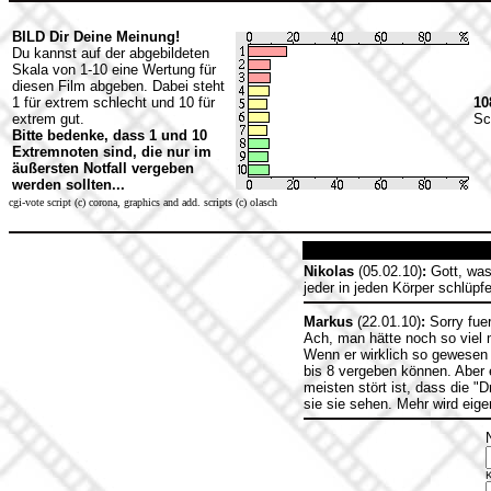
BILD Dir Deine Meinung!
Du kannst auf der abgebildeten
Skala von 1-10 eine Wertung für
diesen Film abgeben. Dabei steht
1 für extrem schlecht und 10 für
10
extrem gut.
Sc
Bitte bedenke, dass 1 und 10
Extremnoten sind, die nur im
äußersten Notfall vergeben
werden sollten...
cgi-vote script (c) corona, graphics and add. scripts (c) olasch
Nikolas
(05.02.10)
:
Gott, was 
jeder in jeden Körper schlüpf
Markus
(22.01.10)
:
Sorry fuer
Ach, man hätte noch so viel 
Wenn er wirklich so gewesen w
bis 8 vergeben können. Aber 
meisten stört ist, dass die 
sie sie sehen. Mehr wird eig