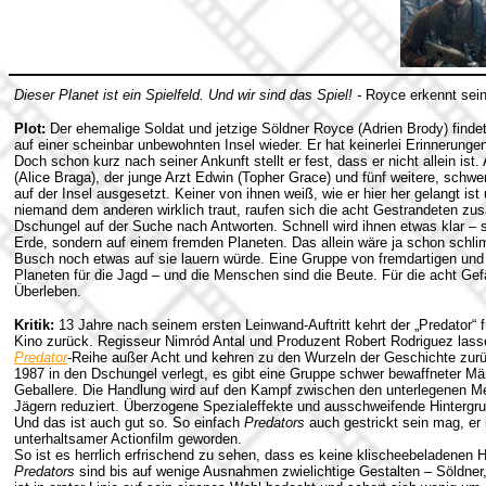
Dieser Planet ist ein Spielfeld. Und wir sind das Spiel! -
Royce erkennt sein
Plot:
Der ehemalige Soldat und jetzige Söldner Royce (Adrien Brody) findet
auf einer scheinbar unbewohnten Insel wieder. Er hat keinerlei Erinnerunge
Doch schon kurz nach seiner Ankunft stellt er fest, dass er nicht allein ist. 
(Alice Braga), der junge Arzt Edwin (Topher Grace) und fünf weitere, schw
auf der Insel ausgesetzt. Keiner von ihnen weiß, wie er hier her gelangt ist
niemand dem anderen wirklich traut, raufen sich die acht Gestrandeten 
Dschungel auf der Suche nach Antworten. Schnell wird ihnen etwas klar – s
Erde, sondern auf einem fremden Planeten. Das allein wäre ja schon schl
Busch noch etwas auf sie lauern würde. Eine Gruppe von fremdartigen und
Planeten für die Jagd – und die Menschen sind die Beute. Für die acht Gef
Überleben.
Kritik:
13 Jahre nach seinem ersten Leinwand-Auftritt kehrt der „Predator“ f
Kino zurück. Regisseur Nimród Antal und Produzent Robert Rodriguez lass
Predator
-Reihe außer Acht und kehren zu den Wurzeln der Geschichte zurü
1987 in den Dschungel verlegt, es gibt eine Gruppe schwer bewaffneter Mä
Geballere. Die Handlung wird auf den Kampf zwischen den unterlegenen M
Jägern reduziert. Überzogene Spezialeffekte und ausschweifende Hintergru
Und das ist auch gut so. So einfach
Predators
auch gestrickt sein mag, er 
unterhaltsamer Actionfilm geworden.
So ist es herrlich erfrischend zu sehen, dass es keine klischeebeladenen H
Predators
sind bis auf wenige Ausnahmen zwielichtige Gestalten – Söldner, 