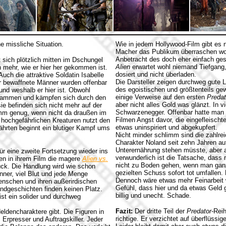
e missliche Situation.
Wie in jedem Hollywood-Film gibt es n
Macher das Publikum überraschen woll
Anbetracht des doch eher einfach ges
 sich plötzlich mitten im Dschungel
Alien
erwartet wohl niemand Tiefgang,
n mehr, wie er hier her gekommen ist.
dosiert und nicht überladen.
Auch die attraktive Soldatin Isabelle
Die Darsteller zeigen durchweg gute 
er bewaffnete Männer wurden offenbar
des egoistischen und größtenteils g
 und weshalb er hier ist. Obwohl
einige Verweise auf den ersten
Predat
zusammen und kämpfen sich durch den
aber nicht alles Gold was glänzt. In vi
ie befinden sich nicht mehr auf der
Schwarzenegger. Offenbar hatte man 
imm genug, wenn nicht da draußen im
Filmen Angst davor, die eingefleisch
 hochgefährlichen Kreaturen nutzt den
etwas uninspiriert und abgekupfert.
ährten beginnt ein blutiger Kampf ums
Nicht minder schlimm sind die zahlre
Charakter Noland seit zehn Jahren au
Unterernährung stehen müsste, aber 
ür eine zweite Fortsetzung wieder ins
verwunderlich ist die Tatsache, dass
en in ihrem Film die magere
Alien vs.
nicht zu Boden gehen, wenn man ganz
ck. Die Handlung wird wie schon
gezielten Schuss sofort tot umfallen
nner, viel Blut und jede Menge
Dennoch wäre etwas mehr Feinarbeit
enschen und ihren außerirdischen
Gefühl, dass hier und da etwas Geld 
ndgeschichten finden keinen Platz.
billig und unecht. Schade.
ist ein solider und durchweg
Fazit:
Der dritte Teil der
Predator
-Rei
eldencharaktere gibt. Die Figuren in
richtige. Er verzichtet auf überflüss
Erpresser und Auftragskiller. Jeder