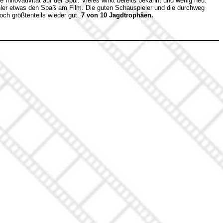
e Innovativität auf der Spur. Vieles wirkt bereits bekannt und wenig neu.
ler etwas den Spaß am Film. Die guten Schauspieler und die durchweg
ch größtenteils wieder gut.
7 von 10 Jagdtrophäen.