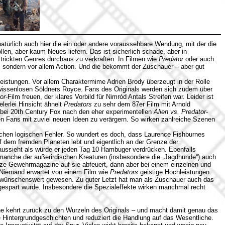
atürlich auch hier die ein oder andere voraussehbare Wendung, mit der die
en, aber kaum Neues liefern. Das ist sicherlich schade, aber in
trickten Genres durchaus zu verkraften. In Filmen wie
Predator
oder auch
 sondern vor allem Action. Und die bekommt der Zuschauer – aber gut
Leistungen. Vor allem Charaktermime Adrien Brody überzeugt in der Rolle
ewissenlosen Söldners Royce. Fans des Originals werden sich zudem über
or
-Film freuen, der klares Vorbild für Nimród Antals Streifen war. Leider ist
elerlei Hinsicht ähnelt
Predators
zu sehr dem 87er Film mit Arnold
bei 20th Century Fox nach den eher experimentellen
Alien vs. Predator
-
ten Fans mit zuviel neuen Ideen zu verärgern. So wirken zahlreiche Szenen
ichen logischen Fehler. So wundert es doch, dass Laurence Fishburnes
f dem fremden Planeten lebt und eigentlich an der Grenze der
aussieht als würde er jeden Tag 10 Hambuger verdrücken. Ebenfalls
 manche der außerirdischen Kreaturen (insbesondere die „Jagdhunde“) auch
e Gewehrmagazine auf sie abfeuert, dann aber bei einem einzelnen und
. Niemand erwartet von einem Film wie
Predators
geistige Hochleistungen.
 wünschenswert gewesen. Zu guter Letzt hat man als Zuschauer auch das
gespart wurde. Insbesondere die Spezialeffekte wirken manchmal recht
he kehrt zurück zu den Wurzeln des Originals – und macht damit genau das
ige Hintergrundgeschichten und reduziert die Handlung auf das Wesentliche.