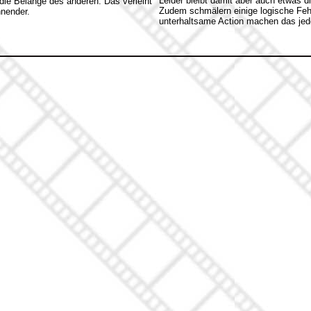
Leider bleibt damit aber auch etwas di
 die Belange des anderen. Das verleiht
Zudem schmälern einige logische Feh
nender.
unterhaltsame Action machen das jedo