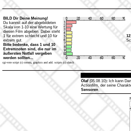
BILD Dir Deine Meinung!
Du kannst auf der abgebildeten
Skala von 1-10 eine Wertung für
diesen Film abgeben. Dabei steht
1 für extrem schlecht und 10 für
12
extrem gut.
Sc
Bitte bedenke, dass 1 und 10
Extremnoten sind, die nur im
äußersten Notfall vergeben
werden sollten...
cgi-vote script (c) corona, graphics and add. scripts (c) olasch
Olaf
(05.08.10)
:
Ich kann Dan
Actionfilm, der seine Charakt
Sensoren