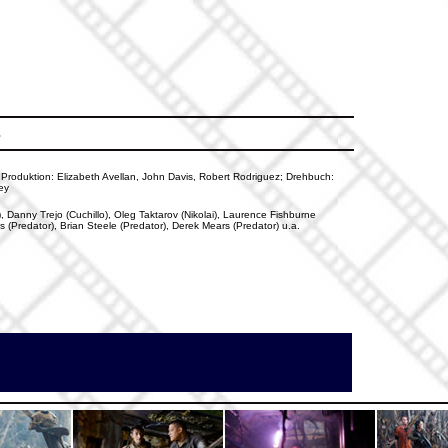
s
; Produktion: Elizabeth Avellan, John Davis, Robert Rodriguez; Drehbuch:
ey
, Danny Trejo (Cuchillo), Oleg Taktarov (Nikolai), Laurence Fishburne
Predator), Brian Steele (Predator), Derek Mears (Predator) u.a.