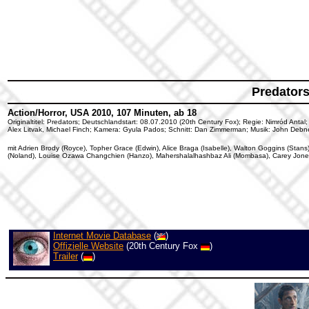
Predator
Action/Horror, USA 2010, 107 Minuten, ab 18
Originaltitel: Predators; Deutschlandstart: 08.07.2010 (20th Century Fox); Regie: Nimród Antal
Alex Litvak, Michael Finch; Kamera: Gyula Pados; Schnitt: Dan Zimmerman; Musik: John Debn
mit Adrien Brody (Royce), Topher Grace (Edwin), Alice Braga (Isabelle), Walton Goggins (Stans)
(Noland), Louise Ozawa Changchien (Hanzo), Mahershalalhashbaz Ali (Mombasa), Carey Jones (
Internet Movie Database
(
)
Offizielle Website
(20th Century Fox
)
Trailer
(
)