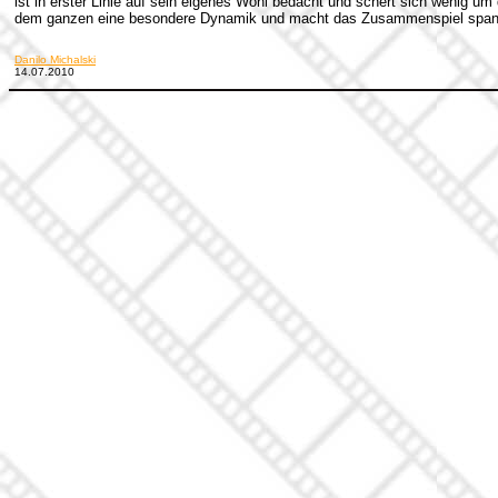
ist in erster Linie auf sein eigenes Wohl bedacht und schert sich wenig um
dem ganzen eine besondere Dynamik und macht das Zusammenspiel span
Danilo Michalski
14.07.2010