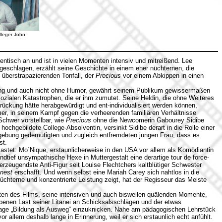
leger John.
hentisch an und ist in vielen Momenten intensiv und mitreißend. Lee
rgeschlagen, erzählt seine Geschichte in einem eher nüchternen, die
 überstrapazierenden Tonfall, der
Precious
vor einem Abkippen in einen
ung und auch nicht ohne Humor, gewährt seinem Publikum gewissermaßen
zialen Katastrophen, die er ihm zumutet. Seine Heldin, die ohne Weiteres
drückung hätte herabgewürdigt und ent-individualisiert werden können,
er, in seinem Kampf gegen die verheerenden familiären Verhältnisse
Schwer vorstellbar, wie
Precious
ohne die Newcomerin Gabourey Sidibe
e hochgebildete College-Absolventin, versinkt Sidibe derart in die Rolle einer
mgebung gedemütigten und zugleich entfremdeten jungen Frau, dass es
st.
castet: Mo´Nique, erstaunlicherweise in den USA vor allem als Komödiantin
grundtief unsympathische Hexe in Muttergestalt eine derartige tour de force-
rzeugendste Anti-Figur seit Louise Flechtchers kaltblütiger Schwester
snest
erschafft. Und wenn selbst eine Mariah Carey sich nahtlos in die
üchterne und konzentrierte Leistung zeigt, hat der Regisseur das Meiste
ten des Films, seine intensiven und auch bisweilen quälenden Momente,
riebenen Last seiner Litanei an Schicksalsschlägen und der etwas
ge „Bildung als Ausweg“ einzuknicken. Nahe am pädagogischen Lehrstück
or allem deshalb lange in Erinnerung, weil er sich erstaunlich echt anfühlt.