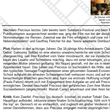
Zu Hause erfä
weder Li
Anerke
Nachdem
Precious
letztes Jahr bereits beim Sundance-Festival und beim F
Publikumspreis ausgezeichnet worden war, ging der Film nun bei der diesj
Nominierungen ins Rennen. Zweimal war der Film erfolgreich und zwar mit 
Nebendarstellerin“ und Geoffrey Fletcher für das "beste adaptierte Drehbuc
Plot:
Harlem in den achtziger Jahren: Die 16-jährige Afro-Amerikanerin Clai
Debüt: Gabourey Sidibe) ist eine ebenso unwahrscheinliche wie vom Schick
übergewichtig, seit ihrer Kindheit vom Vater missbraucht, der sie inzwisc
kaum des Lesens und Schreibens mächtig, dazu mit einer bösartigen, zu u
neigenden Mutter (ebenso großartig: Mo´Nique) gestraft, mit der sie in 
Appartement haust. Das Leben von Precious ist buchstäblich die Hölle, aus 
den typischen Teenager-Tragträumereien einer glitzernden Starwelt-Existenz
School aufgrund der erneuten Schwangerschaft verlassen muss und auf eine
benachteiligte Mädchen geschickt wird, kann sie erstmals Hoffnung schöpf
(Paula Patton) nimmt sich mit Engagement ihrer Aufgabe an und will Preci
ermöglichen. Derweil beschwört Precious den gefährlichen Zorn ihrer Mutter
Sozialarbeiterin (abgeschminkt: Mariah Carey) anvertraut und über ihren fa
Kritik:
Kein Zweifel,
Precious
(zu deutsch: kostbar) ist starker Tobak! Das
Hauptfigur aufbürdet, inklusive einem finalen Schicksalsschlag, fühlt sich
the top“ an. Dennoch ist es erstaunlich, und zugleich ein großer Verdienst
seiner Darstellerinnen, dass aus
Precious
entgegen meiner ursprünglichen 