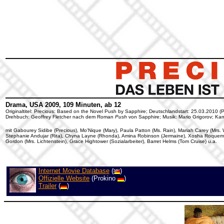
Drama, USA 2009, 109 Minuten, ab 12
Originaltitel: Precious: Based on the Novel Push by Sapphire; Deutschlandstart: 25.03.2010 (Pr
Drehbuch: Geoffrey Fletcher nach dem Roman
Push
von Sapphire; Musik: Mario Grigorov; Kam
mit Gabourey Sidibe (Precious), Mo'Nique (Mary), Paula Patton (Ms. Rain), Mariah Carey (Mrs.
Stephanie Andujar (Rita), Chyna Layne (Rhonda), Amina Robinson (Jermaine), Xosha Roquemor
Gordon (Mrs. Lichtenstein), Grace Hightower (Sozialarbeiter), Barret Helms (Tom Cruise) u.a.
Internet Movie Database
(
)
Offizielle Website
(Prokino
)
Trailer
(
)