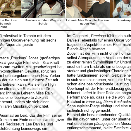
hrt Precious
Precious auf dem Weg zur
Lehrerin Miss Rain gibt Precious
Krankenpf
ebe noch
Schule.
neuen Mut.
nnung.
ilmfestival in Toronto mit dem
Im Gegenteil,
Precious
fühlt sich aut
ährigen Oscarverleihung mit sechs
Daniels, ebenfalls für einen Oscar vo
Mo`Nique als „beste
tragischen Aspekte seines Plots nicht
h".
Elends-Kitsch bewahrt.
Zudem ist der Film nicht ohne Hoffn
selbst Atempausen im Verdauen der so
reece „Precious“ Jones (großartiges
zu einer reinen Symbolfigur für Unter
sal geplagte Filmheldin: Krankhaft
erscheint am Ende als ein unbeugsam
hen zum zweiten Mal geschwängert hat,
starker und glaubwürdiger Charakter. 
nkontrollierten Gewaltausbrüchen
hätte funktionieren sollen. Selbst ein
einem heruntergekommenen New Yorker
in sich verschlossenen, von ihrer U
der sie sich nur für kurze Zeit mit
schon eine beeindruckende Leistung i
 befreien kann. Als sie ihre High
Überhaupt ist der Film erstklassig ge
 alternative Sozialschule für
bekannt, liefert in ihrer Rolle als ab
en: Ihr neue Lehrerin Miss Rain
Performance ab, dass sie die wohl übe
ous eine lebenswerte Zukunft
Ratched in
Einer flog übers Kuckuck
 herauf, indem sie sich einer
Schauspieler-Riege einfügt und eine n
miliären Missbrauch berichtet.
sicherlich richtig gemacht.
Es sind die hervorstechenden Qualitä
 Ausmaß an Leid, das der Film seiner
die ihn davor retten, unter der übert
 für mich am Ende doch ein wenig „over
vorhersehbaren pädagogischen Messa
 des Regisseurs Lee Daniels und
entlangschrammend, bleibt
Precious
v
Befürchtung keineswegs ein