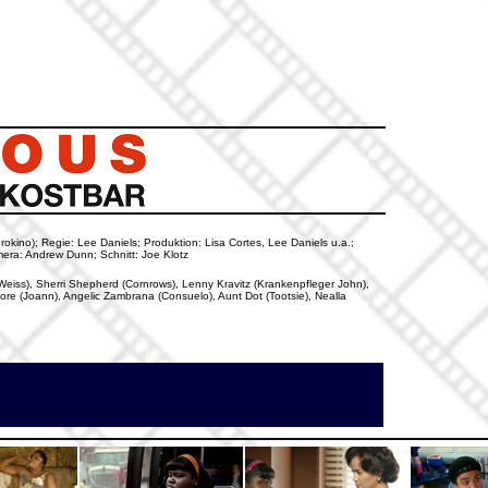
okino); Regie: Lee Daniels; Produktion: Lisa Cortes, Lee Daniels u.a.;
era: Andrew Dunn; Schnitt: Joe Klotz
 Weiss), Sherri Shepherd (Cornrows), Lenny Kravitz (Krankenpfleger John),
e (Joann), Angelic Zambrana (Consuelo), Aunt Dot (Tootsie), Nealla