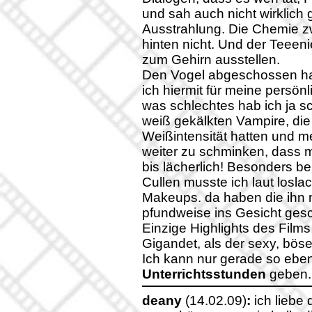
und sah auch nicht wirklich 
Ausstrahlung. Die Chemie z
hinten nicht. Und der Teeen
zum Gehirn ausstellen.
Den Vogel abgeschossen ha
ich hiermit für meine persö
was schlechtes hab ich ja s
weiß gekälkten Vampire, die
Weißintensität hatten und 
weiter zu schminken, dass 
bis lächerlich! Besonders bei
Cullen musste ich laut losla
Makeups. da haben die ihn 
pfundweise ins Gesicht gesc
Einzige Highlights des Film
Gigandet, als der sexy, bös
Ich kann nur gerade so ebe
Unterrichtsstunden
geben.
deany
(14.02.09)
:
ich liebe 