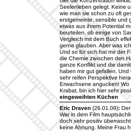
hier die Konzentration wirkl
Seelenleben gelegt. Keine un
wie man sie schon zu oft ge
erstgemeinte, sensible und g
etwas aus ihrem Potential ma
beurteilen, ob einige von 
Vergleich mit dem Buch effek
gerne glauben. Aber was ich 
Und so für sich hat mir der 
die Chemie zwischen den Ha
ganze Konflikt und die da
haben mir gut gefallen. Und 
sehr reifen Perspektive her
Erwachsene angucken! Wo ic
Krabat, bin ich hier sehr po
eingeweihten Küchen
Eric Draven
(26.01.09)
:
Der 
War in dem Film hauptsächli
doch sehr positiv überrascht
keine Ahnung. Meine Frau h