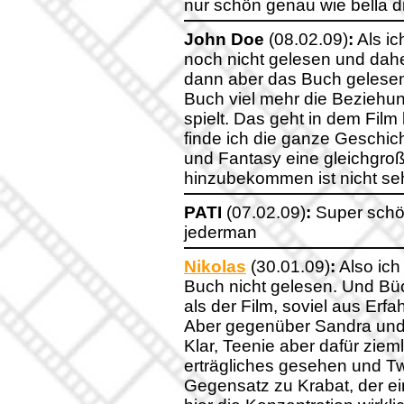
nur schön genau wie bella 
John Doe
(08.02.09)
:
Als ic
noch nicht gelesen und daher
dann aber das Buch gelesen
Buch viel mehr die Beziehun
spielt. Das geht in dem Film
finde ich die ganze Geschich
und Fantasy eine gleichgroß
hinzubekommen ist nicht seh
PATI
(07.02.09)
:
Super schöne
jederman
Nikolas
(30.01.09)
:
Also ich
Buch nicht gelesen. Und Büc
als der Film, soviel aus Erfa
Aber gegenüber Sandra und E
Klar, Teenie aber dafür ziem
erträgliches gesehen und Twil
Gegensatz zu Krabat, der ei