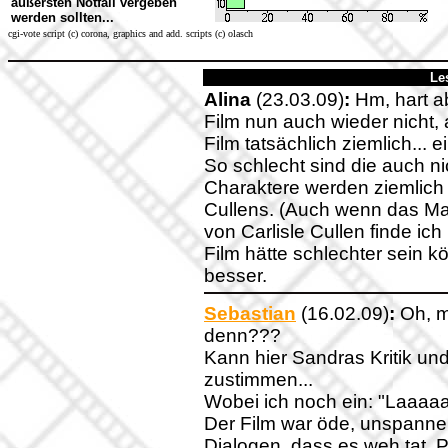
äußersten Notfall vergeben
werden sollten...
cgi-vote script (c) corona, graphics and add. scripts (c) olasch
Le
Alina
(23.03.09)
:
Hm, hart ab
Film nun auch wieder nicht
Film tatsächlich ziemlich... e
So schlecht sind die auch nic
Charaktere werden ziemlich 
Cullens. (Auch wenn das Make
von Carlisle Cullen finde ic
Film hätte schlechter sein 
besser.
Sebastian
(16.02.09)
:
Oh, m
denn???
Kann hier Sandras Kritik un
zustimmen...
Wobei ich noch ein: "Laaaa
Der Film war öde, unspannen
Dialogen, dass es weh tat, P