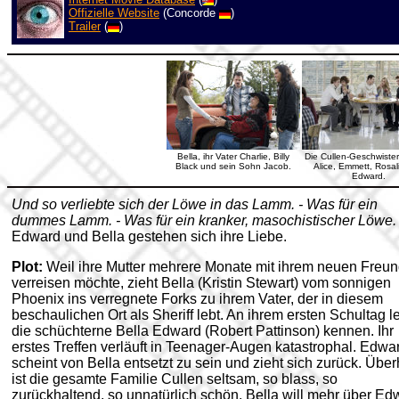
Offizielle Website
(Concorde
)
Trailer
(
)
Bella, ihr Vater Charlie, Billy
Die Cullen-Geschwister
Black und sein Sohn Jacob.
Alice, Emmett, Rosal
Edward.
Und so verliebte sich der Löwe in das Lamm. - Was für ein
dummes Lamm. - Was für ein kranker, masochistischer Löwe. 
Edward und Bella gestehen sich ihre Liebe.
Plot:
Weil ihre Mutter mehrere Monate mit ihrem neuen Freu
verreisen möchte, zieht Bella (Kristin Stewart) vom sonnigen
Phoenix ins verregnete Forks zu ihrem Vater, der in diesem
beschaulichen Ort als Sheriff lebt. An ihrem ersten Schultag le
die schüchterne Bella Edward (Robert Pattinson) kennen. Ihr
erstes Treffen verläuft in Teenager-Augen katastrophal. Edwa
scheint von Bella entsetzt zu sein und zieht sich zurück. Übe
ist die gesamte Familie Cullen seltsam, so blass, so
zurückhaltend, so unnatürlich schön. Bella will mehr über Ed