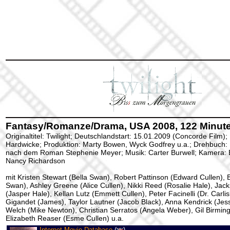
Fantasy/Romanze/Drama, USA 2008, 122 Minute
Originaltitel: Twilight; Deutschlandstart: 15.01.2009 (Concorde Film);
Hardwicke; Produktion: Marty Bowen, Wyck Godfrey u.a.; Drehbuch:
nach dem Roman Stephenie Meyer; Musik: Carter Burwell; Kamera: Ell
Nancy Richardson
mit Kristen Stewart (Bella Swan), Robert Pattinson (Edward Cullen), B
Swan), Ashley Greene (Alice Cullen), Nikki Reed (Rosalie Hale), Ja
(Jasper Hale), Kellan Lutz (Emmett Cullen), Peter Facinelli (Dr. Carli
Gigandet (James), Taylor Lautner (Jacob Black), Anna Kendrick (Jess
Welch (Mike Newton), Christian Serratos (Angela Weber), Gil Birming
Elizabeth Reaser (Esme Cullen) u.a.
Internet Movie Database
(
)