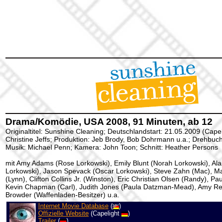
Drama/Komödie, USA 2008, 91 Minuten, ab 12
Originaltitel: Sunshine Cleaning; Deutschlandstart: 21.05.2009 (Capel
Christine Jeffs; Produktion: Jeb Brody, Bob Dohrmann u.a.; Drehbuc
Musik: Michael Penn; Kamera: John Toon; Schnitt: Heather Persons
mit Amy Adams (Rose Lorkowski), Emily Blunt (Norah Lorkowski), Ala
Lorkowski), Jason Spevack (Oscar Lorkowski), Steve Zahn (Mac), M
(Lynn), Clifton Collins Jr. (Winston), Eric Christian Olsen (Randy), P
Kevin Chapman (Carl), Judith Jones (Paula Datzman-Mead), Amy Red
Browder (Waffenladen-Besitzer) u.a.
Internet Movie Database
(
)
Offizielle Website
(Capelight
)
Trailer
(
)