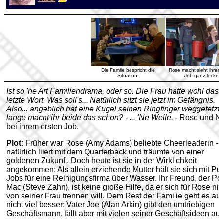
Die Famlie bespricht die
Rose macht sieht ihre
Situation.
Job ganz locker
Ist so 'ne Art Familiendrama, oder so. Die Frau hatte wohl das
letzte Wort. Was soll's... Natürlich sitzt sie jetzt im Gefängnis.
Also... angeblich hat eine Kugel seinen Ringfinger weggefetz
lange macht ihr beide das schon? - ... 'Ne Weile. -
Rose und 
bei ihrem ersten Job.
Plot:
Früher war Rose (Amy Adams) beliebte Cheerleaderin -
natürlich liiert mit dem Quarterback und träumte von einer
goldenen Zukunft. Doch heute ist sie in der Wirklichkeit
angekommen: Als allein erziehende Mutter hält sie sich mit Pu
Jobs für eine Reinigungsfirma über Wasser. Ihr Freund, der Po
Mac (Steve Zahn), ist keine große Hilfe, da er sich für Rose ni
von seiner Frau trennen will. Dem Rest der Familie geht es a
nicht viel besser: Vater Joe (Alan Arkin) gibt den umtriebigen
Geschäftsmann, fällt aber mit vielen seiner Geschäftsideen au