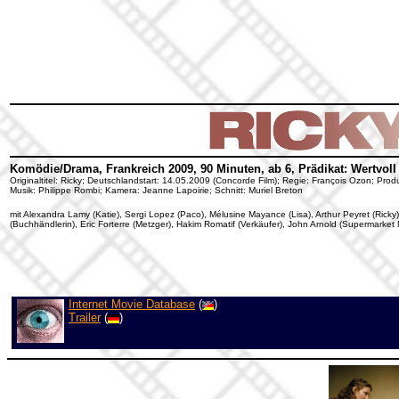
Komödie/Drama, Frankreich 2009, 90 Minuten, ab 6, Prädikat: Wertvoll
Originaltitel: Ricky; Deutschlandstart: 14.05.2009 (Concorde Film); Regie: François Ozon; Produ
Musik: Philippe Rombi; Kamera: Jeanne Lapoirie; Schnitt: Muriel Breton
mit Alexandra Lamy (Katie), Sergi Lopez (Paco), Mélusine Mayance (Lisa), Arthur Peyret (Ricky)
(Buchhändlerin), Eric Forterre (Metzger), Hakim Romatif (Verkäufer), John Arnold (Supermarket 
Internet Movie Database
(
)
Trailer
(
)