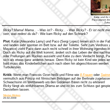
Katie und ihr
Paco planen ih
Zuku
Ricky? Mama! Mama... - Was ist? - Ricky... - Was Ricky? - Er ist nicht me
sein, was redest du da? -
Wie kam Ricky auf den Schrank?
Plot:
Katie (Alexandra Lamy) und Paco (Sergi Lopez) lernen sich in der Fab
und landen sehr spontan im Bett bzw. auf der Toilette. Sehr zum Verdruss 
Mayance) zieht Paco dann auch recht schnell in ihrer Wohnung irgendwo in
Doch als Ricky auf die Welt kommt, ändert sich das Leben der drei nachha
oder Prellungen am Rücken aussieht und Katie zu dem Verdacht bringt, Pa
sich als etwas ganz anderes heraus: Denn Ricky ist kein Kind wie jedes 
bald muss das Kinderbettchen auch nach oben hin abgeschlossen werden. D
Turbulenzen.
Kritik:
Wenn man Francois Ozon heißt und Filme wie
8 Frauen
oder
Swimm
vermutlich aus Prinzip mit filmischen Beiträgen auf der Berlinale zugelasse
Schwachsinn im Wettbewerb um den Goldenen Bären nicht zu erklären!
Ricky
fängt als einfühlsames Drama an und ist bis zum Schluss gut gespi
Darstellern lassen.
Nikolas Mimkes
20.02.2009