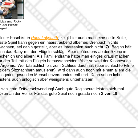
 Lisa und Ricky
n der Presse
agert.
loser Faschist in
Pans Labyrinth
, zeigt hier auch mal seine nette Seite,
este Spiel kann gegen ein haarsträubend albernes Drehbuch nichts
achsen, sei dahin gestellt, aber es interessiert auch nicht. Zu Beginn hält
wenn das Baby mit den Flügeln schlägt. Aber spätestens ab der Szene im
lächerlich und albern! Als Familiendrama hätte man einiges draus machen
 den Teil mit den Flügeln herausschneiden. Aber so wird der Kinobesuch
 Ärgernis. Wer tatsächlich bis zum Schluss durchhält (über schlechte Filme
t dem Sitznachbarn amüsieren), wird dann auch noch mit einem allem die
as jedes gesunden Menschenverstandes entbehrt. Dann schon lieber
eistens auch unlogisch aber wenigstens unterhaltsam.
, schlichte Zeitverschwendung! Auch gute Regisseure leisten sich mal
s Ozon an der Reihe. Für das gute Spiel noch gerade noch
2 von 10