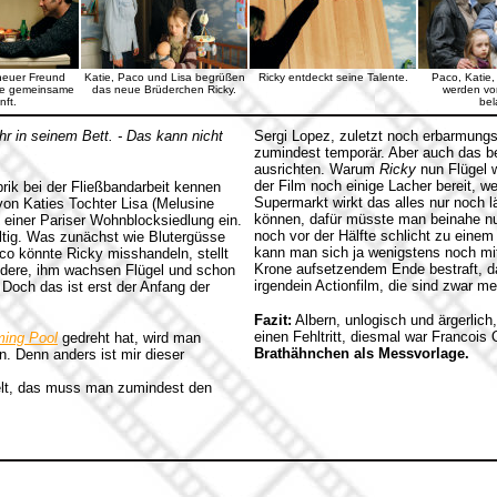
 neuer Freund
Katie, Paco und Lisa begrüßen
Ricky entdeckt seine Talente.
Paco, Katie,
re gemeinsame
das neue Brüderchen Ricky.
werden vo
nft.
bel
hr in seinem Bett. - Das kann nicht
Sergi Lopez, zuletzt noch erbarmungs
zumindest temporär. Aber auch das b
ausrichten. Warum
Ricky
nun Flügel w
der Film noch einige Lacher bereit, 
rik bei der Fließbandarbeit kennen
Supermarkt wirkt das alles nur noch 
von Katies Tochter Lisa (Melusine
können, dafür müsste man beinahe nur
 einer Pariser Wohnblocksiedlung ein.
noch vor der Hälfte schlicht zu einem
ltig. Was zunächst wie Blutergüsse
kann man sich ja wenigstens noch mi
co könnte Ricky misshandeln, stellt
Krone aufsetzendem Ende bestraft, d
andere, ihm wachsen Flügel und schon
irgendein Actionfilm, die sind zwar m
och das ist erst der Anfang der
Fazit:
Albern, unlogisch und ärgerlich
einen Fehltritt, diesmal war Francoi
ing Pool
gedreht hat, wird man
Brathähnchen als Messvorlage.
n. Denn anders ist mir dieser
elt, das muss man zumindest den