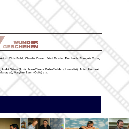
ktion: Chris Bolzli, Claudie Ossard, Vieri Razzini; Drehbuch: François Ozon;
, André Wilms (Arzt), Jean-Claude Bolle-Reddat (Journalist), Julien Haurant
Manager), Maryline Even (Odile) u.a.