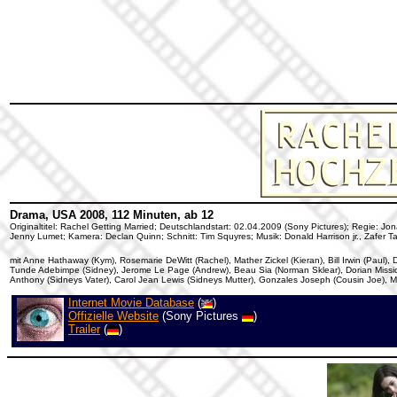
Drama, USA 2008, 112 Minuten, ab 12
Originaltitel: Rachel Getting Married; Deutschlandstart: 02.04.2009 (Sony Pictures); Regie
Jenny Lumet; Kamera: Declan Quinn; Schnitt: Tim Squyres; Musik: Donald Harrison jr., Zafer Ta
mit Anne Hathaway (Kym), Rosemarie DeWitt (Rachel), Mather Zickel (Kieran), Bill Irwin (Paul
Tunde Adebimpe (Sidney), Jerome Le Page (Andrew), Beau Sia (Norman Sklear), Dorian Missick
Anthony (Sidneys Vater), Carol Jean Lewis (Sidneys Mutter), Gonzales Joseph (Cousin Joe), Ma
Internet Movie Database
(
)
Offizielle Website
(Sony Pictures
)
Trailer
(
)