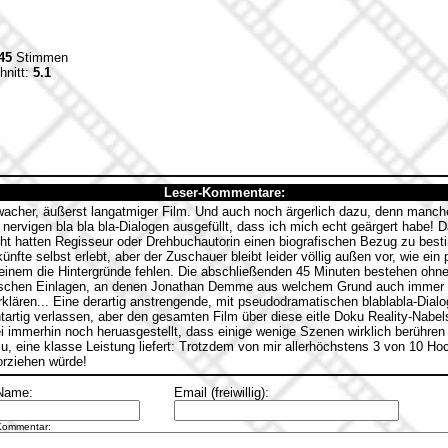
45
Stimmen
hnitt:
5.1
Leser-Kommentare:
acher, äußerst langatmiger Film. Und auch noch ärgerlich dazu, denn man
nervigen bla bla bla-Dialogen ausgefüllt, dass ich mich echt geärgert habe! 
cht hatten Regisseur oder Drehbuchautorin einen biografischen Bezug zu be
fte selbst erlebt, aber der Zuschauer bleibt leider völlig außen vor, wie ein
 einem die Hintergründe fehlen. Die abschließenden 45 Minuten bestehen ohn
ischen Einlagen, an denen Jonathan Demme aus welchem Grund auch immer s
rklären... Eine derartig anstrengende, mit pseudodramatischen blablabla-Dialo
tartig verlassen, aber den gesamten Film über diese eitle Doku Reality-Nabel
sei immerhin noch heruasgestellt, dass einige wenige Szenen wirklich berühr
u, eine klasse Leistung liefert: Trotzdem von mir allerhöchstens 3 von 10 Hoc
orziehen würde!
Name:
Email (freiwillig):
Kommentar: