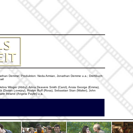
: Jonathan Demme; Produktion: Neda Armian, Jonathan Demme u.a.; Drehbuch:
wil
), Debra Winger (Abby), Anna Deavere Smith (Carol), Ansia George (Emma),
 (Dorian Lovejoy), Roslyn Ruff (Rosa), Sebastian Stan (Walter), John
rin Ireland (Angela Paylin) u.a.