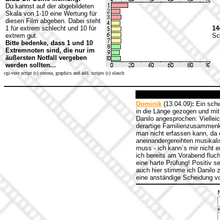
Du kannst auf der abgebildeten
Skala von 1-10 eine Wertung für
diesen Film abgeben. Dabei steht
1 für extrem schlecht und 10 für
14
extrem gut.
Sc
Bitte bedenke, dass 1 und 10
Extremnoten sind, die nur im
äußersten Notfall vergeben
werden sollten...
cgi-vote script (c) corona, graphics and add. scripts (c) olasch
Dominik
(13.04.09)
:
Ein schw
in die Länge gezogen und mit 
Danilo angesprochen: Viellei
derartige Familienzusammenkün
man nicht erfassen kann, da
aneinandergereihten musikal
muss - ich kann´s mir nicht e
ich bereits am Vorabend fluch
eine harte Prüfung! Positiv 
auch hier stimme ich Danilo z
eine anständige Scheidung v