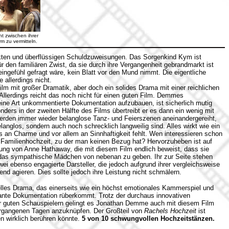
t zwischen ihrer
m zu vermitteln.
ten und überflüssigen Schuldzuweisungen. Das Sorgenkind Kym ist
ür den familiären Zwist, da sie durch ihre Vergangenheit gebrandmarkt ist
ingefühl gefragt wäre, kein Blatt vor den Mund nimmt. Die eigentliche
 allerdings nicht.
Film mit großer Dramatik, aber doch ein solides Drama mit einer reichlichen
 Allerdings reicht das noch nicht für einen guten Film. Demmes
eine Art unkommentierte Dokumentation aufzubauen, ist sicherlich mutig
nders in der zweiten Hälfte des Films übertreibt er es dann ein wenig mit
werden immer wieder belanglose Tanz- und Feierszenen aneinandergereiht,
belanglos, sondern auch noch schrecklich langweilig sind. Alles wirkt wie ein
 an Charme und vor allem an Sinnhaftigkeit fehlt. Wen interessieren schon
 Familienhochzeit, zu der man keinen Bezug hat? Hervorzuheben ist auf
stung von Anne Hathaway, die mit diesem Film endlich beweist, dass sie
das sympathische Mädchen von nebenan zu geben. Ihr zur Seite stehen
wei ebenso engagierte Darsteller, die jedoch aufgrund ihrer vergleichsweise
nd agieren. Dies sollte jedoch ihre Leistung nicht schmälern.
elles Drama, das einerseits wie ein höchst emotionales Kammerspiel und
sante Dokumentation rüberkommt. Trotz der durchaus innovativen
r guten Schauspielern gelingt es Jonathan Demme auch mit diesem Film
vergangenen Tagen anzuknüpfen. Der Großteil von
Rachels Hochzeit
ist
en wirklich berühren könnte.
5 von 10 schwungvollen Hochzeitstänzen.