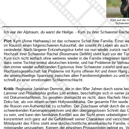
Kym auf der H
Schwester
Ich war der Alptraum, du warst die Heilige. -
Kym zu ihrer Schwester Rache
Plot:
Kym (Anne Hathaway) ist das schwarze Schaf ihrer Familie. Einst wa
im Rausch einen folgenschweren Autounfall, der sowohl ihr Leben als auch 
veränderte. Nach längerer Entziehungskur kehrt sie nun wieder zurück nach
Hochzeit ihrer Schwester Rachel (Rosemarie DeWitt) steht kurz vor der Tür
Kym sich nicht einfach ohne weiteres wieder in die Familie integrieren lässt.
dass seine Tochter erneut abrutschen könnte, und hat Probleme ihr Vertr
den immer wieder aufblitzenden Egoismus ihrer Schwester zutiefst und au
Hochzeitsgesellschaft hat Probleme mit Kyms offener Art und ihrem Hang 
die unterschwellige Spannung zwischen allen Familienmitgliedern zu und 
schnell zu einer emotionalen Schlammschlacht.
Kritik:
Regisseur Jonathan Demme, der in den 90er Jahren durch seine bei
Lämmer
und
Philadelphia
großes Lob erntete, beschäftigte sich in seiner 
mit Dokumentarfilmen. So gesehen überrascht es nicht, dass
Rachels Hoc
Doku hat, als von einem echten Hollywooddrama. Der gesamte Film wurde
die Illusion von Authentizität zu schaffen. Der Zuschauer erhält durch die v
schwenkenden Kameraperspektiven und den übergangslosen Schnitt das Gef
zu sein, und kann den familiären Konflikt aus der Sicht eines unbeteiligte
konzentriert sich ganz auf die Gefühlswelt seiner Charaktere und verzichte
Mittelpunkt des Films steht eine durchschnittliche amerikanische Familie, 
miteinander umzugehen.
Keinem der einzelnen Protagonisten gelingt es, Ve