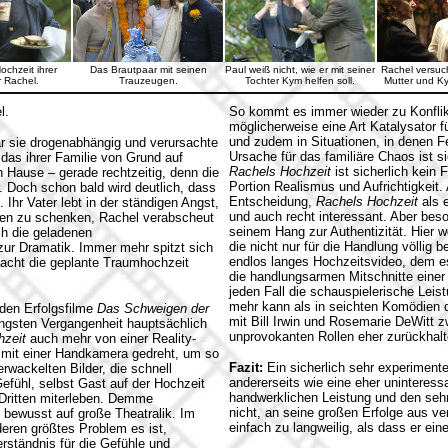
ochzeit ihrer
Das Brautpaar mit seinen
Paul weiß nicht, wie er mit seiner
Rachel versuch
 Rachel.
Trauzeugen.
Tochter Kym helfen soll.
Mutter und Ky
l.
So kommt es immer wieder zu Konflik
möglicherweise eine Art Katalysator f
und zudem in Situationen, in denen Fe
r sie drogenabhängig und verursachte
Ursache für das familiäre Chaos ist sie
das ihrer Familie von Grund auf
Rachels Hochzeit
ist sicherlich kein 
 Hause – gerade rechtzeitig, denn die
Portion Realismus und Aufrichtigkeit.
. Doch schon bald wird deutlich, dass
Entscheidung,
Rachels Hochzeit
als 
 Ihr Vater lebt in der ständigen Angst,
und auch recht interessant. Aber beso
auen zu schenken, Rachel verabscheut
seinem Hang zur Authentizität. Hier 
ch die geladenen
die nicht nur für die Handlung völlig 
zur Dramatik. Immer mehr spitzt sich
endlos langes Hochzeitsvideo, dem es
macht die geplante Traumhochzeit
die handlungsarmen Mitschnitte einer
jeden Fall die schauspielerische Lei
mehr kann als in seichten Komödien 
den Erfolgsfilme
Das Schweigen der
mit Bill Irwin und Rosemarie DeWitt z
jüngsten Vergangenheit hauptsächlich
unprovokanten Rollen eher zurückhalte
hzeit
auch mehr von einer Reality-
 mit einer Handkamera gedreht, um so
Fazit:
Ein sicherlich sehr experiment
erwackelten Bilder, die schnell
andererseits wie eine eher uninteres
ühl, selbst Gast auf der Hochzeit
handwerklichen Leistung und den seh
n Dritten miterleben. Demme
nicht, an seine großen Erfolge aus 
t bewusst auf große Theatralik. Im
einfach zu langweilig, als dass er ein
deren größtes Problem es ist,
rständnis für die Gefühle und