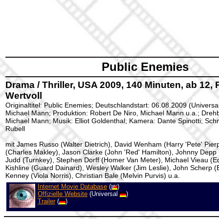
Public Enemies
Drama / Thriller, USA 2009, 140 Minuten, ab 12, 
Wertvoll
Originaltitel: Public Enemies; Deutschlandstart: 06.08.2009 (Universal
Michael Mann; Produktion: Robert De Niro, Michael Mann u.a.; Dre
Michael Mann
; Musik: Elliot Goldenthal; Kamera: Dante Spinotti; Schn
Rubell
mit James Russo (Walter Dietrich), David Wenham (Harry 'Pete' Pierpo
(Charles Makley), Jason Clarke (John 'Red' Hamilton), Johnny Depp (
Judd (Turnkey), Stephen Dorff (Homer Van Meter), Michael Vieau (E
Kishline (Guard Dainard), Wesley Walker (Jim Leslie), John Scherp (
Kenney (Viola Norris), Christian Bale (Melvin Purvis) u.a.
Internet Movie Database
(
)
Offizielle Website
(Universal
)
Trailer
(
)