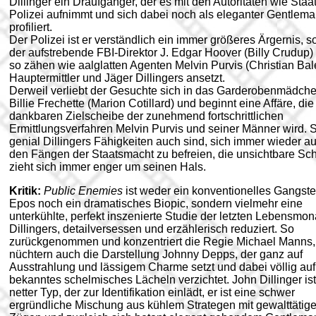
Dillinger ein Draufgänger, der es mit den Autoritäten wie Staa
Polizei aufnimmt und sich dabei noch als eleganter Gentlem
profiliert.
Der Polizei ist er verständlich ein immer größeres Ärgernis, 
der aufstrebende FBI-Direktor J. Edgar Hoover (Billy Crudup)
so zähen wie aalglatten Agenten Melvin Purvis (Christian Bal
Hauptermittler und Jäger Dillingers ansetzt.
Derweil verliebt der Gesuchte sich in das Garderobenmädch
Billie Frechette (Marion Cotillard) und beginnt eine Affäre, die
dankbaren Zielscheibe der zunehmend fortschrittlichen
Ermittlungsverfahren Melvin Purvis und seiner Männer wird. 
genial Dillingers Fähigkeiten auch sind, sich immer wieder a
den Fängen der Staatsmacht zu befreien, die unsichtbare Sc
zieht sich immer enger um seinen Hals.
Kritik:
Public Enemies
ist weder ein konventionelles Gangste
Epos noch ein dramatisches Biopic, sondern vielmehr eine
unterkühlte, perfekt inszenierte Studie der letzten Lebensmon
Dillingers, detailversessen und erzählerisch reduziert. So
zurückgenommen und konzentriert die Regie Michael Manns,
nüchtern auch die Darstellung Johnny Depps, der ganz auf
Ausstrahlung und lässigem Charme setzt und dabei völlig auf
bekanntes schelmisches Lächeln verzichtet. John Dillinger ist
netter Typ, der zur Identifikation einlädt, er ist eine schwer
ergründliche Mischung aus kühlem Strategen mit gewalttätig