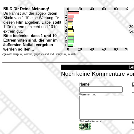
BILD Dir Deine Meinung!
Du kannst auf der abgebildeten
Skala von 1-10 eine Wertung für
diesen Film abgeben. Dabei steht
1 für extrem schlecht und 10 für
20
extrem gut.
Sc
Bitte bedenke, dass 1 und 10
Extremnoten sind, die nur im
äußersten Notfall vergeben
werden sollten...
cgi-vote script (c) corona, graphics and add. scripts (c) olasch
Le
Noch keine Kommentare vo
Name:
E
Kommentar:
Sicherheitscode:
C