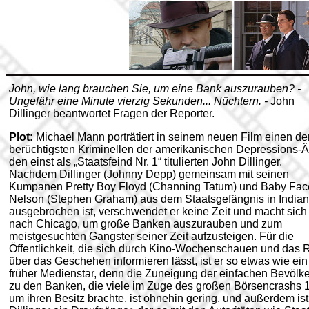
John, wie lang brauchen Sie, um eine Bank auszurauben? -
Ungefähr eine Minute vierzig Sekunden... Nüchtern. -
John
Dillinger beantwortet Fragen der Reporter.
Plot:
Michael Mann porträtiert in seinem neuen Film einen de
berüchtigsten Kriminellen der amerikanischen Depressions-Ä
den einst als „Staatsfeind Nr. 1“ titulierten John Dillinger.
Nachdem Dillinger (Johnny Depp) gemeinsam mit seinen
Kumpanen Pretty Boy Floyd (Channing Tatum) und Baby Fac
Nelson (Stephen Graham) aus dem Staatsgefängnis in India
ausgebrochen ist, verschwendet er keine Zeit und macht sich
nach Chicago, um große Banken auszurauben und zum
meistgesuchten Gangster seiner Zeit aufzusteigen. Für die
Öffentlichkeit, die sich durch Kino-Wochenschauen und das 
über das Geschehen informieren lässt, ist er so etwas wie ein
früher Medienstar, denn die Zuneigung der einfachen Bevölk
zu den Banken, die viele im Zuge des großen Börsencrashs 
um ihren Besitz brachte, ist ohnehin gering, und außerdem ist