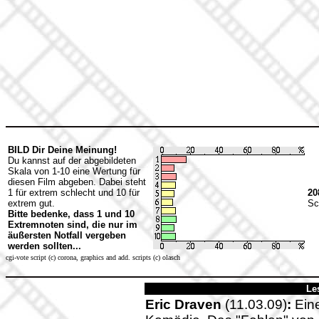
BILD Dir Deine Meinung!
Du kannst auf der abgebildeten
Skala von 1-10 eine Wertung für
diesen Film abgeben. Dabei steht
1 für extrem schlecht und 10 für
20
extrem gut.
Sc
Bitte bedenke, dass 1 und 10
Extremnoten sind, die nur im
äußersten Notfall vergeben
werden sollten...
cgi-vote script (c) corona, graphics and add. scripts (c) olasch
Le
Eric Draven
(11.03.09)
:
Eine