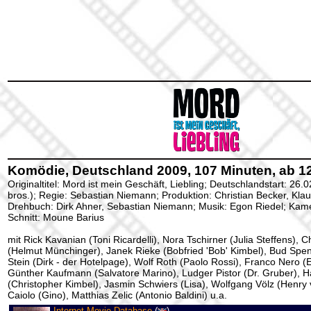
Komödie, Deutschland 2009, 107 Minuten, ab 1
Originaltitel: Mord ist mein Geschäft, Liebling; Deutschlandstart: 26
bros.); Regie: Sebastian Niemann; Produktion: Christian Becker, Klau
Drehbuch: Dirk Ahner, Sebastian Niemann; Musik: Egon Riedel; Kame
Schnitt: Moune Barius
mit Rick Kavanian (Toni Ricardelli), Nora Tschirner (Julia Steffens), C
(Helmut Münchinger), Janek Rieke (Bobfried 'Bob' Kimbel), Bud Spen
Stein (Dirk - der Hotelpage), Wolf Roth (Paolo Rossi), Franco Nero (
Günther Kaufmann (Salvatore Marino), Ludger Pistor (Dr. Gruber), 
(Christopher Kimbel), Jasmin Schwiers (Lisa), Wolfgang Völz (Henry 
Caiolo (Gino), Matthias Zelic (Antonio Baldini) u.a.
Internet Movie Database
(
)