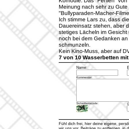
Komödie. Das "Fehlen" von 
Meinung nach sehr zu Gute 
"Bullyparaden-Macher-Filme
Ich stimme Lars zu, dass di
Dauereinsatz stehen, aber 
stetiges Lächeln im Gesich
noch bei dem Gedanken an 
schmunzeln.
Kein Kino-Muss, aber auf D
7 von 10 Wasserbetten mi
Name:
E
Kommentar:
Sicherheitscode:
C
Fühl dich frei, hier deine eigene, per
wir uns vor, Beiträge zu entfernen, in 