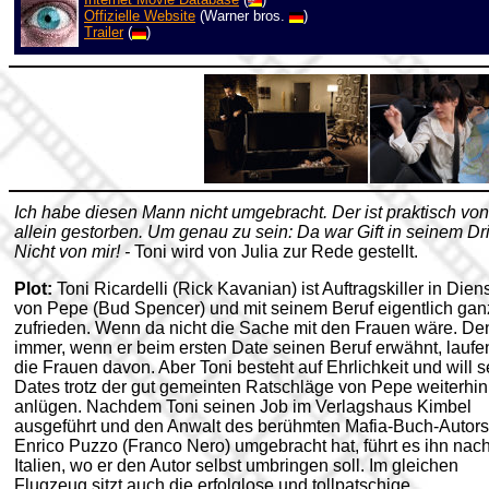
Offizielle Website
(Warner bros.
)
Trailer
(
)
Ich habe diesen Mann nicht umgebracht. Der ist praktisch von
allein gestorben. Um genau zu sein: Da war Gift in seinem Dr
Nicht von mir! -
Toni wird von Julia zur Rede gestellt.
Plot:
Toni Ricardelli (Rick Kavanian) ist Auftragskiller in Dien
von Pepe (Bud Spencer) und mit seinem Beruf eigentlich gan
zufrieden. Wenn da nicht die Sache mit den Frauen wäre. De
immer, wenn er beim ersten Date seinen Beruf erwähnt, laufe
die Frauen davon. Aber Toni besteht auf Ehrlichkeit und will s
Dates trotz der gut gemeinten Ratschläge von Pepe weiterhin
anlügen. Nachdem Toni seinen Job im Verlagshaus Kimbel
ausgeführt und den Anwalt des berühmten Mafia-Buch-Autors
Enrico Puzzo (Franco Nero) umgebracht hat, führt es ihn nac
Italien, wo er den Autor selbst umbringen soll. Im gleichen
Flugzeug sitzt auch die erfolglose und tollpatschige