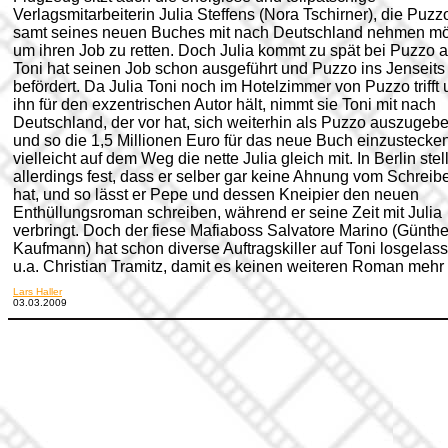
Verlagsmitarbeiterin Julia Steffens (Nora Tschirner), die Puzz
samt seines neuen Buches mit nach Deutschland nehmen mö
um ihren Job zu retten. Doch Julia kommt zu spät bei Puzzo a
Toni hat seinen Job schon ausgeführt und Puzzo ins Jenseits
befördert. Da Julia Toni noch im Hotelzimmer von Puzzo trifft
ihn für den exzentrischen Autor hält, nimmt sie Toni mit nach
Deutschland, der vor hat, sich weiterhin als Puzzo auszugeb
und so die 1,5 Millionen Euro für das neue Buch einzustecke
vielleicht auf dem Weg die nette Julia gleich mit. In Berlin stell
allerdings fest, dass er selber gar keine Ahnung vom Schreib
hat, und so lässt er Pepe und dessen Kneipier den neuen
Enthüllungsroman schreiben, während er seine Zeit mit Julia
verbringt. Doch der fiese Mafiaboss Salvatore Marino (Günthe
Kaufmann) hat schon diverse Auftragskiller auf Toni losgelas
u.a. Christian Tramitz, damit es keinen weiteren Roman mehr 
Lars Haller
03.03.2009