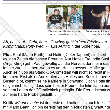
Die Kumpels Paul und Hotte
Die ersten Auftritte v
lassen es sich gut gehen.
sind kein Erfolg
Äh, pass auf... Geht, ähm... Cowboy geht in 'nen Frisörsalon.
Kommt raus: Pony weg. -
Pauls Auftritt in der Scheinbar.
Plot:
Paul (Mario Barth) und Hotte (Dieter Tappert) sind seit
ewigen Zeiten die besten Freunde. Nur Hottes Freundin Susi
(Anja Kling) geht Paul gewaltig auf die Nerven, denn er muss
immer zurückstehen, wenn es um Hottes bessere Hälfte geht.
Auch sein Job als Stand-Up-Comedian will nicht so recht in F
kommen. Erst als er Anekdoten aus Hottes und Susis Leben
Besten gibt, kommt seine Karriere in Schwung. Doch Hotte fi
es gar nicht lustig, dass sein bester Freund die Intimitäten au
seinem Leben der Öffentlichkeit preisgibt. Die Freundschaft w
auf eine harte Probe gestellt…
Kritik:
Männersache
ist der erste und hoffentlich auch letzte 
mit Mario Barth. Ich bin bereits mit den niedrigsten Erwartung