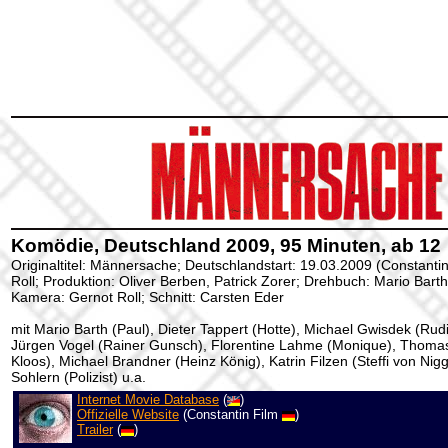
Komödie, Deutschland 2009, 95 Minuten, ab 12
Originaltitel: Männersache; Deutschlandstart: 19.03.2009 (Constantin
Roll; Produktion: Oliver Berben, Patrick Zorer; Drehbuch: Mario Barth
Kamera: Gernot Roll; Schnitt: Carsten Eder
mit Mario Barth (Paul), Dieter Tappert (Hotte), Michael Gwisdek (Rudi)
Jürgen Vogel (Rainer Gunsch), Florentine Lahme (Monique), Thoma
Kloos), Michael Brandner (Heinz König), Katrin Filzen (Steffi von Nig
Sohlern (Polizist) u.a.
Internet Movie Database
(
)
Offizielle Website
(Constantin Film
)
Trailer
(
)