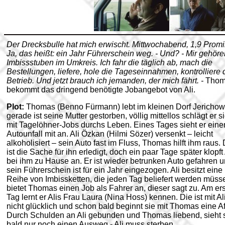
Der Drecksbulle hat mich erwischt. Mittwochabend, 1,9 Promil
Ja, das heißt: ein Jahr Führerschein weg. - Und? - Mir gehör
Imbissstuben im Umkreis. Ich fahr die täglich ab, mach die
Bestellungen, liefere, hole die Tageseinnahmen, kontrolliere
Betrieb. Und jetzt brauch ich jemanden, der mich fährt. -
Thom
bekommt das dringend benötigte Jobangebot von Ali.
Plot:
Thomas (Benno Fürmann) lebt im kleinen Dorf Jerichow
gerade ist seine Mutter gestorben, völlig mittellos schlägt er s
mit Tagelöhner-Jobs durchs Leben. Eines Tages sieht er eine
Autounfall mit an. Ali Özkan (Hilmi Sözer) versenkt – leicht
alkoholisiert – sein Auto fast im Fluss, Thomas hilft ihm raus.
ist die Sache für ihn erledigt, doch ein paar Tage später klopft 
bei ihm zu Hause an. Er ist wieder betrunken Auto gefahren 
sein Führerschein ist für ein Jahr eingezogen. Ali besitzt eine
Reihe von Imbissketten, die jeden Tag beliefert werden müsse
bietet Thomas einen Job als Fahrer an, dieser sagt zu. Am er
Tag lernt er Alis Frau Laura (Nina Hoss) kennen. Die ist mit Al
nicht glücklich und schon bald beginnt sie mit Thomas eine Af
Durch Schulden an Ali gebunden und Thomas liebend, sieht 
bald nur noch einen Ausweg - Ali muss sterben...