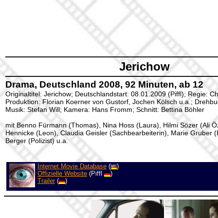
Jerichow
Drama, Deutschland 2008, 92 Minuten, ab 12
Originaltitel: Jerichow; Deutschlandstart: 08.01.2009 (Piffl); Regie: Ch
Produktion: Florian Koerner von Gustorf, Jochen Kölsch u.a.; Drehbuc
Musik: Stefan Will; Kamera: Hans Fromm; Schnitt: Bettina Böhler
mit Benno Fürmann (Thomas), Nina Hoss (Laura), Hilmi Sözer (Ali Ö
Hennicke (Leon), Claudia Geisler (Sachbearbeiterin), Marie Gruber (
Berger (Polizist) u.a.
Internet Movie Database
(
)
Offizielle Website
(Piffl
)
Trailer
(
)