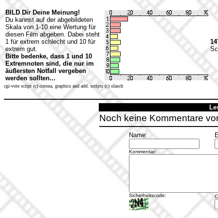
BILD Dir Deine Meinung!
Du kannst auf der abgebildeten
Skala von 1-10 eine Wertung für
diesen Film abgeben. Dabei steht
1 für extrem schlecht und 10 für
14
extrem gut.
Sc
Bitte bedenke, dass 1 und 10
Extremnoten sind, die nur im
äußersten Notfall vergeben
werden sollten...
cgi-vote script (c) corona, graphics and add. scripts (c) olasch
Le
Noch keine Kommentare vo
Name:
E
Kommentar:
Sicherheitscode:
C