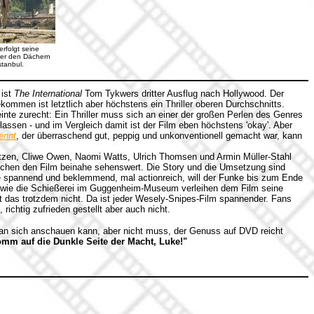
erfolgt seine
ber den Dächern
stanbul.
ist
The International
Tom Tykwers dritter Ausflug nach Hollywood. Der
ekommen ist letztlich aber höchstens ein Thriller oberen Durchschnitts.
inte zurecht: Ein Thriller muss sich an einer der großen Perlen des Genres
ssen - und im Vergleich damit ist der Film eben höchstens 'okay'. Aber
rennt
, der überraschend gut, peppig und unkonventionell gemacht war, kann
etzen, Cliwe Owen, Naomi Watts, Ulrich Thomsen und Armin Müller-Stahl
chen den Film beinahe sehenswert. Die Story und die Umsetzung sind
se spannend und beklemmend, mal actionreich, will der Funke bis zum Ende
en wie die Schießerei im Guggenheim-Museum verleihen dem Film seine
ut das trotzdem nicht. Da ist jeder Wesely-Snipes-Film spannender. Fans
 richtig zufrieden gestellt aber auch nicht.
 man sich anschauen kann, aber nicht muss, der Genuss auf DVD reicht
omm auf die Dunkle Seite der Macht, Luke!"