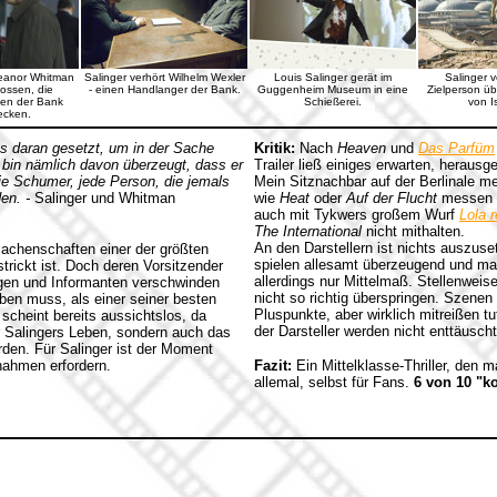
leanor Whitman
Salinger verhört Wilhelm Wexler
Louis Salinger gerät im
Salinger v
lossen, die
- einen Handlanger der Bank.
Guggenheim Museum in eine
Zielperson ü
en der Bank
Schießerei.
von I
ecken.
es daran gesetzt, um in der Sache
Kritik:
Nach
Heaven
und
Das Parfüm
h bin nämlich davon überzeugt, dass er
Trailer ließ einiges erwarten, herausg
wie Schumer, jede Person, die jemals
Mein Sitznachbar auf der Berlinale me
den. -
Salinger und Whitman
wie
Heat
oder
Auf der Flucht
messen la
auch mit Tykwers großem Wurf
Lola 
The International
nicht mithalten.
An den Darstellern ist nichts auszus
Machenschaften einer der größten
spielen allesamt überzeugend und ma
trickt ist. Doch deren Vorsitzender
allerdings nur Mittelmaß. Stellenwei
ugen und Informanten verschwinden
nicht so richtig überspringen. Szen
ben muss, als einer seiner besten
Pluspunkte, aber wirklich mitreißen t
scheint bereits aussichtslos, da
der Darsteller werden nicht enttäuscht,
ur Salingers Leben, sondern auch das
den. Für Salinger ist der Moment
ahmen erfordern.
Fazit:
Ein Mittelklasse-Thriller, den
allemal, selbst für Fans.
6 von 10 "k