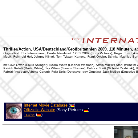
Thriller/Action, USA/Deutschland/Großbritannien 2009, 118 Minuten, a
Originaltitel: The International; Deutschlandstart: 12.02.2009 (Sony Pictures); Regie: Tom Tyk
Musik: Reinhold Heil, Johnny Klimek, Tom Tykwer; Kamera: Frank Griebe; Schnitt: Mathilde Bo
mit Clive Owen (Louis Salinger), Naomi Watts (Eleanor Whitman), Armin Mueller-Stahl (Wilhelm W
Patrick Baladi (Martin White), Jay Villiers (Francis Ehames), Fabrice Scott (Nicholai Yeshinski)
Fabrizi (Inspector Alberto Cerutti), Felix Solis (Detective Iggy Ornelas), Jack McGee (Detective
Internet Movie Database
(
)
Offizielle Website
(Sony Pictures
)
Trailer
(
)