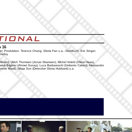
b 16
wer; Produktion: Terence Chang, Gloria Fan u.a.; Drehbuch: Eric Singer;
nnefoy
exler), Ulrich Thomsen (Jonas Skarssen), Michel Voletti (Viktor Haas),
, Haluk Bilginer (Ahmet Sunay), Luca Barbareschi (Umberto Calvini), Alessandro
 Bernie Ward), Nilaja Sun (Detective Gloria Hubbard) u.a.