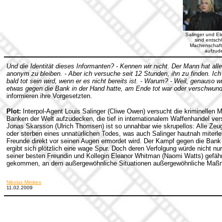
Salinger und E
sind entsch
Machenschaft
aufzud
Und die Identität dieses Informanten? - Kennen wir nicht. Der Mann hat all
anonym zu bleiben. - Aber ich versuche seit 12 Stunden, ihn zu finden. Ic
bald tot sein wird, wenn er es nicht bereits ist. - Warum? - Weil, genauso 
etwas gegen die Bank in der Hand hatte, am Ende tot war oder verschwun
informieren ihre Vorgesetzten.
Plot:
Interpol-Agent Louis Salinger (Cliwe Owen) versucht die kriminellen 
Banken der Welt aufzudecken, die tief in internationalem Waffenhandel vers
Jonas Skarsson (Ulrich Thomsen) ist so unnahbar wie skrupellos: Alle Ze
oder sterben eines unnatürlichen Todes, was auch Salinger hautnah miterle
Freunde direkt vor seinen Augen ermordet wird. Der Kampf gegen die Bank 
ergibt sich plötzlich eine wage Spur. Doch deren Verfolgung würde nicht n
seiner besten Freundin und Kollegin Eleanor Whitman (Naomi Watts) gefähr
gekommen, an dem außergewöhnliche Situationen außergewöhnliche Maßn
Nikolas Mimkes
11.02.2009