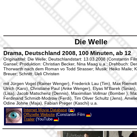
Die Welle
Drama, Deutschland 2008, 100 Minuten, ab 12
Originaltitel: Die Welle; Deutschlandstart: 13.03.2008 (Constantin Fi
Gansel; Produktion: Christian Becker, Nina Maag u.a.; Drehbuch: De
Thorwarth nach dem Roman vo Todd Strasser; Musik: Heiko Maile; 
Breuer; Schnitt: Ueli Christen
mit Jürgen Vogel (Rainer Wenger), Frederick Lau (Tim), Max Riemelt
Ulrich (Karo), Christiane Paul (Anke Wenger), Elyas M'Barek (Sinan),
(Lisa), Jacob Matschenz (Dennis), Maximilian Vollmar (Bomber ), Ma
Ferdinand Schmidt-Modrow (Ferdi), Tim Oliver Schultz (Jens), Amelie
Odine Johne (Maja), Fabian Preger (Kaschi) u.a.
Internet Movie Database
(
)
Offizielle Website
(Constantin Film
)
Trailer
(YouTube
)