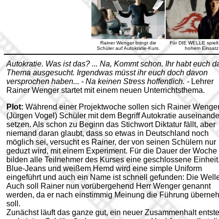
Rainer Wenger bringt die
Für DIE WELLE spielt 
Schüler auf Autokratie-Kurs.
hohem Einsatz
Autokratie. Was ist das? ... Na, Kommt schon. Ihr habt euch d
Thema ausgesucht. Irgendwas müsst ihr euch doch davon
versprochen haben... - Na keinen Stress hoffentlich. -
Lehrer
Rainer Wenger startet mit einem neuen Unterrichtsthema.
Plot:
Während einer Projektwoche sollen sich Rainer Wenge
(Jürgen Vogel) Schüler mit dem Begriff Autokratie auseinande
setzen. Als schon zu Beginn das Stichwort Diktatur fällt, aber
niemand daran glaubt, dass so etwas in Deutschland noch
möglich sei, versucht es Rainer, der von seinen Schülern nur
geduzt wird, mit einem Experiment. Für die Dauer der Woche
bilden alle Teilnehmer des Kurses eine geschlossene Einheit,
Blue-Jeans und weißem Hemd wird eine simple Uniform
eingeführt und auch ein Name ist schnell gefunden: Die Welle
Auch soll Rainer nun vorübergehend Herr Wenger genannt
werden, da er nach einstimmig Meinung die Führung übern
soll.
Zunächst läuft das ganze gut, ein neuer Zusammenhalt entste