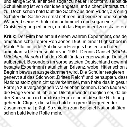
und einige Schüler finden sogar zu neuer Hochform, selbst di
Schulleitung ist von der Idee angetan und sichert Unterstützu
zu. Doch schon bald läuft die Sache aus dem Ruder, als eini
Schüler die Sache zu ernst nehmen und Grenzen überschreit
Während seine Schüler ihn anhimmeln und sogar eine
Grußbewegung erfinden, droht das Experiment zu eskalieren.
Kritik:
Der Film basiert auf einem wahren Experiment, das de
amerikanische Lehrer Ron Jones 1966 in einer Highschool in
Paolo Alto initiierte. Auf diesem Ereignis basiert auch der
amerikanische Fernsehfilm von 1981. Dennis Gansel (
Mädch
Mädchen
;
Napola
) hat den Stoff für das gegenwärtige Deuts
aufbereitet. Besonders im vorbelasteten Deutschland gewinn
besagte Experiment natürlich an Brisanz, wobei Hitler schon 
Beginn bewusst ausgeklammert wird. Die Schüler reagieren
genervt auf das Stichwort „Drittes Reich“ und behaupten, das
Nationalstolz gar nicht so verkehrt sei, man habe das in gesu
Form ja zur vergangenen WM erleben können. Doch kaum wi
die Frage verneint, ob eine Diktatur wieder möglich sei, da bil
der Kurs schon in harmloser Form eine in dieselbe Richtung
gehende Clique, die schon bald ein grenzübergreifender
Zusammenhalt prägt.
So spielen zum Beispiel Nationalitäten
schon bald keine Rolle mehr.