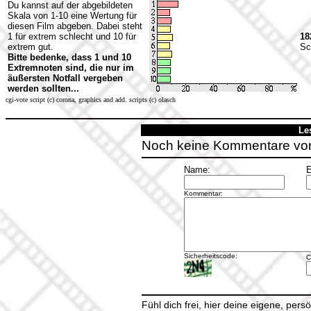
Du kannst auf der abgebildeten
Skala von 1-10 eine Wertung für
diesen Film abgeben. Dabei steht
1 für extrem schlecht und 10 für
18
extrem gut.
Sc
Bitte bedenke, dass 1 und 10
Extremnoten sind, die nur im
äußersten Notfall vergeben
werden sollten...
cgi-vote script (c) corona, graphics and add. scripts (c) olasch
Le
Noch keine Kommentare vo
Name:
E
Kommentar:
Sicherheitscode:
C
Fühl dich frei, hier deine eigene, per