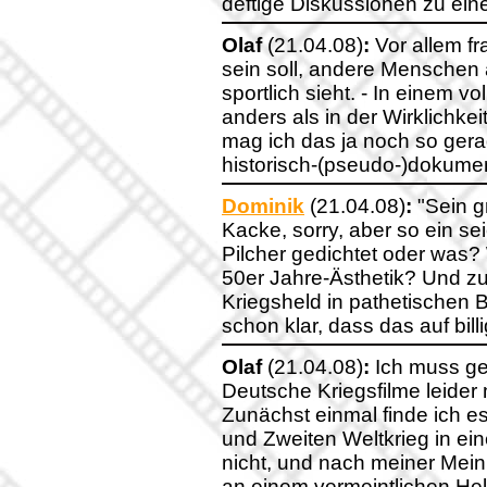
deftige Diskussionen zu einer
Olaf
(21.04.08)
:
Vor allem fr
sein soll, andere Mensche
sportlich sieht. - In einem 
anders als in der Wirklichke
mag ich das ja noch so gera
historisch-(pseudo-)dokume
Dominik
(21.04.08)
:
"Sein gr
Kacke, sorry, aber so ein s
Pilcher gedichtet oder was?
50er Jahre-Ästhetik? Und z
Kriegsheld in pathetischen B
schon klar, dass das auf bil
Olaf
(21.04.08)
:
Ich muss ge
Deutsche Kriegsfilme leider
Zunächst einmal finde ich e
und Zweiten Weltkrieg in ei
nicht, und nach meiner Meinu
an einem vermeintlichen Hel