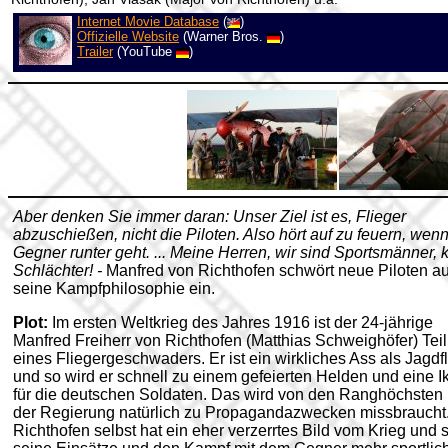
Internet Movie Database
(
)
Offizielle Website
(Warner Bros.
)
Trailer
(YouTube
)
Aber denken Sie immer daran: Unser Ziel ist es, Flieger
abzuschießen, nicht die Piloten. Also hört auf zu feuern, wen
Gegner runter geht. ... Meine Herren, wir sind Sportsmänner, 
Schlächter! -
Manfred von Richthofen schwört neue Piloten au
seine Kampfphilosophie ein.
Plot:
Im ersten Weltkrieg des Jahres 1916 ist der 24-jährige
Manfred Freiherr von Richthofen (Matthias Schweighöfer) Teil
eines Fliegergeschwaders. Er ist ein wirkliches Ass als Jagdf
und so wird er schnell zu einem gefeierten Helden und eine I
für die deutschen Soldaten. Das wird von den Ranghöchsten
der Regierung natürlich zu Propagandazwecken missbraucht
Richthofen selbst hat ein eher verzerrtes Bild vom Krieg und s