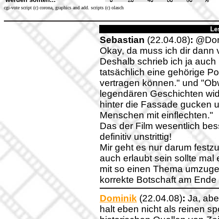
cgi-vote script (c) corona, graphics and add. scripts (c) olasch
Le
Sebastian
(22.04.08)
:
@Dom
Okay, da muss ich dir dann 
Deshalb schrieb ich ja auch in
tatsächlich eine gehörige P
vertragen können." und "Ob
legendären Geschichten wide
hinter die Fassade gucken 
Menschen mit einflechten."
Das der Film wesentlich bes
definitiv unstrittig!
Mir geht es nur darum festz
auch erlaubt sein sollte mal
mit so einen Thema umzugeh
korrekte Botschaft am Ende 
Dominik
(22.04.08)
:
Ja, abe
halt eben nicht als reinen s