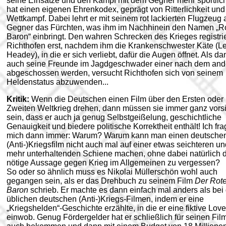
seine Einsätze und den Kampf mit dem Gegner mehr sportlic
hat einen eigenen Ehrenkodex, geprägt von Ritterlichkeit und
Wettkampf. Dabei lehrt er mit seinem rot lackierten Flugzeug a
Gegner das Fürchten, was ihm im Nachhinein den Namen „R
Baron“ einbringt. Den wahren Schrecken des Krieges registrie
Richthofen erst, nachdem ihm die Krankenschwester Käte (L
Headey), in die er sich verliebt, dafür die Augen öffnet. Als da
auch seine Freunde im Jagdgeschwader einer nach dem and
abgeschossen werden, versucht Richthofen sich von seinem
Heldenstatus abzuwenden...
Kritik:
Wenn die Deutschen einen Film über den Ersten oder
Zweiten Weltkrieg drehen, dann müssen sie immer ganz vorsi
sein, dass er auch ja genug Selbstgeißelung, geschichtliche
Genauigkeit und biedere politische Korrektheit enthält! Ich fr
mich dann immer: Warum? Warum kann man einen deutsche
(Anti-)Kriegsfilm nicht auch mal auf einer etwas seichteren un
mehr unterhaltenden Schiene machen, ohne dabei natürlich d
nötige Aussage gegen Krieg im Allgemeinen zu vergessen?
So oder so ähnlich muss es Nikolai Müllerschön wohl auch
gegangen sein, als er das Drehbuch zu seinem Film
Der Rot
Baron
schrieb. Er machte es dann einfach mal anders als bei
üblichen deutschen (Anti-)Kriegs-Filmen, indem er eine
„Kriegshelden“-Geschichte erzählte, in die er eine fiktive Love
einwob. Genug Fördergelder hat er schließlich für seinen Fil