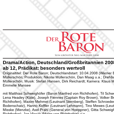
Drama/Action, Deutschland/Großbritannien 2008
ab 12, Prädikat: besonders wertvoll
Originaltitel: Der Rote Baron; Deutschlandstart: 10.04.2008 (Warner B
Müllerschön; Produktion: Nikolai Müllerschön, Dan Maag u.a.; Drehbu
Müllerschön; Musik: Stefan Hansen, Dirk Reichardt; Kamera: Klaus Me
Emmelie Mansee
mit Matthias Schweighöfer (Baron Manfred von Richthofen), Til Schw
Lena Headey (Käte), Joseph Fiennes (Captain Roy Brown), Volker B
Richthofen), Maxim Mehmet (Leutnant Sternberg), Steffen Schroeder
Bodenschatz), Hanno Koffler (Leutnant Lehmann), Tino Mewes (Leutn
Misske (Menzke), Axel Prahl (General von Hoeppner), Gitta Schweig
Richthofen), Jan Vlasák (Major von Richthofen) u.a.