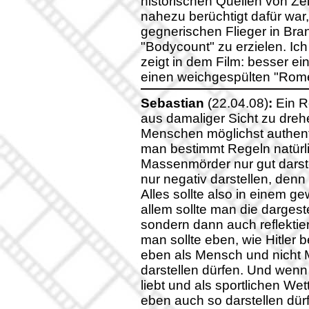
historischen Quellen von Zei
nahezu berüchtigt dafür war
gegnerischen Flieger in Br
"Bodycount" zu erzielen. Ic
zeigt in dem Film: besser ein
einen weichgespülten "Rome
Sebastian
(22.04.08)
:
Ein R
aus damaliger Sicht zu dreh
Menschen möglichst authenti
man bestimmt Regeln natürli
Massenmörder nur gut darste
nur negativ darstellen, denn
Alles sollte also in einem 
allem sollte man die dargeste
sondern dann auch reflektier
man sollte eben, wie Hitler 
eben als Mensch und nicht 
darstellen dürfen. Und wenn
liebt und als sportlichen We
eben auch so darstellen dür