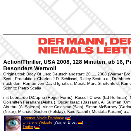
Action/Thriller, USA 2008, 128 Minuten, ab 16, P
Besonders Wertvoll
Originaltitel: Body Of Lies; Deutschlandstart: 20.11.2008 (Warner Bros
Scott; Produktion: Charles J.D. Schlissel, Ridley Scott u.a.; Drehbuc
nach dem Roman von David Ignatius; Musik: Marc Streitenfeld; Kamer
Schnitt: Pietro Scalia
mit Leonardo DiCaprio (Roger Ferris), Russell Crowe (Ed Hoffman), 
Golshifteh Farahani (Aisha ), Oscar Isaac (Bassam), Ali Suliman (Oma
Abutbul (Al-Saleem), Vince Colosimo (Skip), Simon McBurney (Garl
(Nizar), Michael Gaston (Holiday), Kais Nashif ( Mustafa Karami) u.a.
Internet Movie Database
(
)
Offizielle Website
(Warner Bros.
)
Trailer
(
)