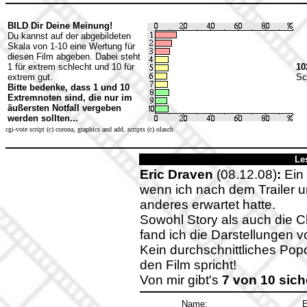
BILD Dir Deine Meinung!
Du kannst auf der abgebildeten
Skala von 1-10 eine Wertung für
diesen Film abgeben. Dabei steht
1 für extrem schlecht und 10 für
10
extrem gut.
Sc
Bitte bedenke, dass 1 und 10
Extremnoten sind, die nur im
äußersten Notfall vergeben
werden sollten...
cgi-vote script (c) corona, graphics and add. scripts (c) olasch
Le
Eric Draven
(08.12.08)
:
Ein 
wenn ich nach dem Trailer u
anderes erwartet hatte.
Sowohl Story als auch die 
fand ich die Darstellungen 
Kein durchschnittliches Pop
den Film spricht!
Von mir gibt's
7 von 10 sic
Name:
E