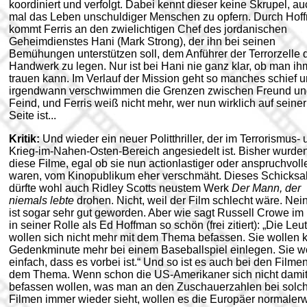
koordiniert und verfolgt. Dabei kennt dieser keine Skrupel, au
mal das Leben unschuldiger Menschen zu opfern. Durch Hof
kommt Ferris an den zwielichtigen Chef des jordanischen
Geheimdienstes Hani (Mark Strong), der ihn bei seinen
Bemühungen unterstützen soll, dem Anführer der Terrorzelle 
Handwerk zu legen. Nur ist bei Hani nie ganz klar, ob man ih
trauen kann. Im Verlauf der Mission geht so manches schief 
irgendwann verschwimmen die Grenzen zwischen Freund un
Feind, und Ferris weiß nicht mehr, wer nun wirklich auf seiner
Seite ist...
Kritik:
Und wieder ein neuer Politthriller, der im Terrorismus-
Krieg-im-Nahen-Osten-Bereich angesiedelt ist. Bisher wurde
diese Filme, egal ob sie nun actionlastiger oder anspruchvoll
waren, vom Kinopublikum eher verschmäht. Dieses Schicksa
dürfte wohl auch Ridley Scotts neustem Werk
Der Mann, der
niemals lebte
drohen. Nicht, weil der Film schlecht wäre. Nein
ist sogar sehr gut geworden. Aber wie sagt Russell Crowe im
in seiner Rolle als Ed Hoffman so schön (frei zitiert): „Die Leu
wollen sich nicht mehr mit dem Thema befassen. Sie wollen 
Gedenkminute mehr bei einem Baseballspiel einlegen. Sie w
einfach, dass es vorbei ist.“ Und so ist es auch bei den Filme
dem Thema. Wenn schon die US-Amerikaner sich nicht dami
befassen wollen, was man an den Zuschauerzahlen bei solc
Filmen immer wieder sieht, wollen es die Europäer normaler