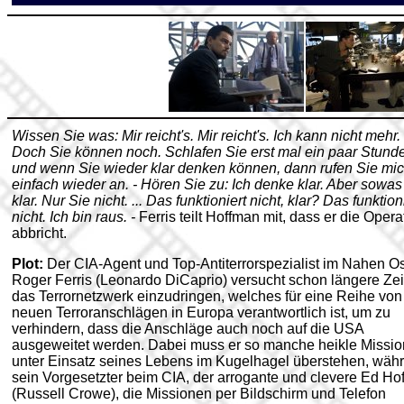
Wissen Sie was: Mir reicht's. Mir reicht's. Ich kann nicht mehr. 
Doch Sie können noch. Schlafen Sie erst mal ein paar Stund
und wenn Sie wieder klar denken können, dann rufen Sie mi
einfach wieder an. - Hören Sie zu: Ich denke klar. Aber sowas
klar. Nur Sie nicht. ... Das funktioniert nicht, klar? Das funktion
nicht. Ich bin raus. -
Ferris teilt Hoffman mit, dass er die Opera
abbricht.
Plot:
Der CIA-Agent und Top-Antiterrorspezialist im Nahen O
Roger Ferris (Leonardo DiCaprio) versucht schon längere Zeit
das Terrornetzwerk
einzudringen,
welches für eine Reihe von
neuen Terroranschlägen in Europa verantwortlich ist, um zu
verhindern, dass die Anschläge auch noch auf die USA
ausgeweitet werden. Dabei muss er so manche heikle Missio
unter Einsatz seines Lebens im Kugelhagel überstehen, wäh
sein Vorgesetzter beim CIA, der arrogante und clevere Ed Ho
(Russell Crowe), die Missionen per Bildschirm und Telefon