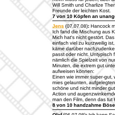
Will Smith und Charlize Thero
Freunde der leichten Kost.
7 von 10 Köpfen an unang
Jens
(07.07.08)
:
Hancock ma
Ich fand die Mischung aus 
Mich hat's nicht gestört. Das
einfach viel zu kurzweilig is
käme darüber nachzudenken
passt oder nicht. Untypisch 
nämlich die Spielzeit von nu
Minuten, die extrem gut unt
aufweisen können:
Einen wie immer super-gut, 
mies gelaunten, aufgelegten
schöne und nicht minder gu
Action und augenzwinkernden
man den Film, denn das tut H
8 von 10 handzahme Böse
Olaf
(06.07.08)
:
Ich kann Sa