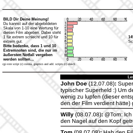
BILD Dir Deine Meinung!
Du kannst auf der abgebildeten
Skala von 1-10 eine Wertung für
diesen Film abgeben. Dabei steht
1 für extrem schlecht und 10 für
14
extrem gut.
Sc
Bitte bedenke, dass 1 und 10
Extremnoten sind, die nur im
äußersten Notfall vergeben
werden sollten...
cgi-vote script (c) corona, graphics and add. scripts (c) olasch
Le
John Doe
(12.07.08)
:
Super 
typischer Superheld :) Um d
wenig zu lupfen (dieser ents
den der Film verdient hätte)
Willy
(08.07.08)
:
@Tom: Ich s
den Nagel auf den Kopf getro
Tom
(08.07.08)
:
Hab den Fil