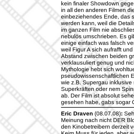
kein finaler Showdown gege
in all den anderen Filmen die
einbeziehendes Ende, das 
werden kann, weil die Detail
im ganzen Film nie abschlie
nebulös umschrieben. Es gib
einige einfach was falsch v
weil Figur A sich aufrafft un
Abstand zwischen beiden grö
verklausuliert genug und nich
Mythologie hebt sich wohl
pseudowissenschaftlichen E
wie z.B. Supergau inklusive 
Superkräften oder nem Spin
ab. Der Film ist absolut seh
gesehen habe, gabs sogar O
Eric Draven
(08.07.08)
:
Sehr
Meinung nach nicht DER Bloc
den Kinobetreibern derzeit v
Keim Muss für jeden, aber au