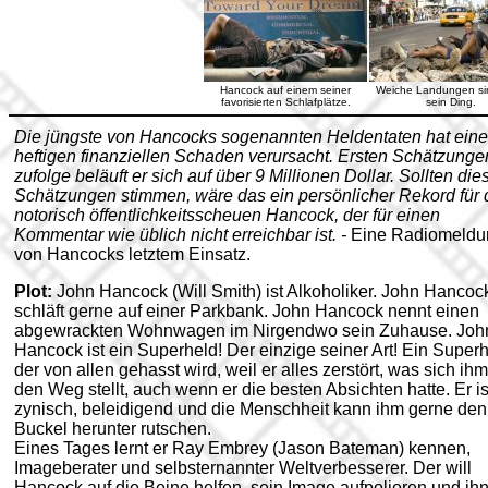
Hancock auf einem seiner
Weiche Landungen sin
favorisierten Schlafplätze.
sein Ding.
Die jüngste von Hancocks sogenannten Heldentaten hat ein
heftigen finanziellen Schaden verursacht. Ersten Schätzunge
zufolge beläuft er sich auf über 9 Millionen Dollar. Sollten die
Schätzungen stimmen, wäre das ein persönlicher Rekord für
notorisch öffentlichkeitsscheuen Hancock, der für einen
Kommentar wie üblich nicht erreichbar ist. -
Eine Radiomeldu
von Hancocks letztem Einsatz.
Plot:
John Hancock (Will Smith) ist Alkoholiker. John Hancoc
schläft gerne auf einer Parkbank. John Hancock nennt einen
abgewrackten Wohnwagen im Nirgendwo sein Zuhause. Joh
Hancock ist ein Superheld! Der einzige seiner Art! Ein Superh
der von allen gehasst wird, weil er alles zerstört, was sich ihm
den Weg stellt, auch wenn er die besten Absichten hatte. Er is
zynisch, beleidigend und die Menschheit kann ihm gerne den
Buckel herunter rutschen.
Eines Tages lernt er Ray Embrey (Jason Bateman) kennen,
Imageberater und selbsternannter Weltverbesserer. Der will
Hancock auf die Beine helfen, sein Image aufpolieren und ih