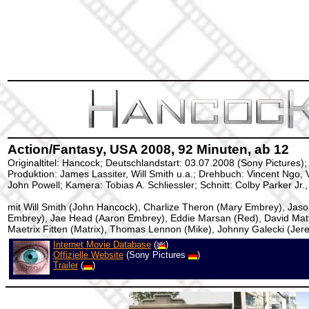
Action/Fantasy, USA 2008, 92 Minuten, ab 12
Originaltitel: Hancock; Deutschlandstart: 03.07.2008 (Sony Pictures);
Produktion: James Lassiter, Will Smith u.a.; Drehbuch: Vincent Ngo, V
John Powell; Kamera: Tobias A. Schliessler; Schnitt: Colby Parker Jr.,
mit Will Smith (John Hancock), Charlize Theron (Mary Embrey), Ja
Embrey), Jae Head (Aaron Embrey), Eddie Marsan (Red), David Mat
Maetrix Fitten (Matrix), Thomas Lennon (Mike), Johnny Galecki (Jer
Internet Movie Database
(
)
Offizielle Website
(Sony Pictures
)
Trailer
(
)