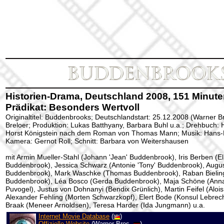
Historien-Drama, Deutschland 2008, 151 Minuten
Prädikat: Besonders Wertvoll
Originaltitel: Buddenbrooks; Deutschlandstart: 25.12.2008 (Warner Br
Breloer; Produktion: Lukas Batthyany, Barbara Buhl u.a.; Drehbuch: H
Horst Königstein nach dem Roman von Thomas Mann; Musik: Hans-P
Kamera: Gernot Roll; Schnitt: Barbara von Weitershausen
mit Armin Mueller-Stahl (Johann 'Jean' Buddenbrook), Iris Berben (El
Buddenbrook), Jessica Schwarz (Antonie 'Tony' Buddenbrook), August
Buddenbrook), Mark Waschke (Thomas Buddenbrook), Raban Bielin
Buddenbrook), Léa Bosco (Gerda Buddenbrook), Maja Schöne (Anna),
Puvogel), Justus von Dohnanyi (Bendix Grünlich), Martin Feifel (Alo
Alexander Fehling (Morten Schwarzkopf), Elert Bode (Konsul Lebrecht
Braak (Meneer Arnoldsen), Teresa Harder (Ida Jungmann) u.a.
Internet Movie Database
(
)
Offizielle Website
(Warner Bros.
)