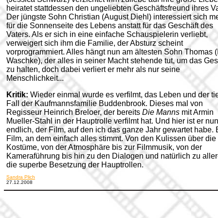
heiratet stattdessen den ungeliebten Geschäftsfreund ihres Va
Der jüngste Sohn Christian (August Diehl) interessiert sich m
für die Sonnenseite des Lebens anstatt für das Geschäft des
Vaters. Als er sich in eine einfache Schauspielerin verliebt,
verweigert sich ihm die Familie, der Absturz scheint
vorprogrammiert. Alles hängt nun am ältesten Sohn Thomas 
Waschke), der alles in seiner Macht stehende tut, um das Ges
zu halten, doch dabei verliert er mehr als nur seine
Menschlichkeit...
Kritik:
Wieder einmal wurde es verfilmt, das Leben und der ti
Fall der Kaufmannsfamilie Buddenbrook. Dieses mal von
Regisseur Heinrich Breloer, der bereits
Die Manns
mit Armin
Mueller-Stahl in der Hauptrolle verfilmt hat. Und hier ist er nu
endlich, der Film, auf den ich das ganze Jahr gewartet habe. 
Film, an dem einfach alles stimmt. Von den Kulissen über die
Kostüme, von der Atmosphäre bis zur Filmmusik, von der
Kameraführung bis hin zu den Dialogen und natürlich zu aller
die superbe Besetzung der Hauptrollen.
Sandra Plich
27.12.2008