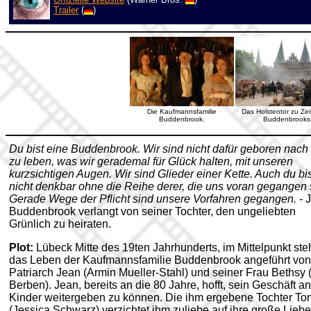
Trailer
(
)
Die Kaufmannsfamilie
Das Holstentor zu Zei
Buddenbrook.
Buddenbrooks
Du bist eine Buddenbrook. Wir sind nicht dafür geboren nac
zu leben, was wir gerademal für Glück halten, mit unseren
kurzsichtigen Augen. Wir sind Glieder einer Kette. Auch du bis
nicht denkbar ohne die Reihe derer, die uns voran gegangen 
Gerade Wege der Pflicht sind unsere Vorfahren gegangen. -
Buddenbrook verlangt von seiner Tochter, den ungeliebten
Grünlich zu heiraten.
Plot:
Lübeck Mitte des 19ten Jahrhunderts, im Mittelpunkt ste
das Leben der Kaufmannsfamilie Buddenbrook angeführt von
Patriarch Jean (Armin Mueller-Stahl) und seiner Frau Bethsy (
Berben). Jean, bereits an die 80 Jahre, hofft, sein Geschäft an
Kinder weitergeben zu können. Die ihm ergebene Tochter To
(Jessica Schwarz) verzichtet ihm zuliebe auf ihre große Lieb