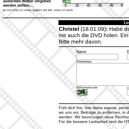
äußersten Notfall vergeben
werden sollten...
cgi-vote script (c) corona, graphics and add. scripts (c) olasch
Le
Christel
(18.01.09)
:
Habe de
mir auch die DVD holen. Ein
Bitte mehr davon.
Name:
E
Kommentar:
Sicherheitscode:
C
Fühl dich frei, hier deine eigene, per
wir uns vor, Beiträge zu entfernen, in 
werden. Wir bevorzugen neue Rechtsch
Für die bessere Lesbarkeit sind die 