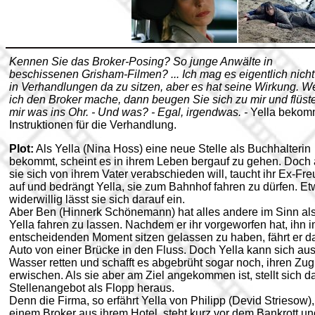
Kennen Sie das Broker-Posing? So junge Anwälte in
beschissenen Grisham-Filmen? ... Ich mag es eigentlich nicht
in Verhandlungen da zu sitzen, aber es hat seine Wirkung. 
ich den Broker mache, dann beugen Sie sich zu mir und flüst
mir was ins Ohr. - Und was? - Egal, irgendwas. -
Yella bekom
Instruktionen für die Verhandlung.
Plot:
Als Yella (Nina Hoss) eine neue Stelle als Buchhalterin
bekommt, scheint es in ihrem Leben bergauf zu gehen. Doch 
sie sich von ihrem Vater verabschieden will, taucht ihr Ex-Fr
auf und bedrängt Yella, sie zum Bahnhof fahren zu dürfen. E
widerwillig lässt sie sich darauf ein.
Aber Ben (Hinnerk Schönemann) hat alles andere im Sinn al
Yella fahren zu lassen. Nachdem er ihr vorgeworfen hat, ihn 
entscheidenden Moment sitzen gelassen zu haben, fährt er d
Auto von einer Brücke in den Fluss. Doch Yella kann sich au
Wasser retten und schafft es abgebrüht sogar noch, ihren Zug
erwischen. Als sie aber am Ziel angekommen ist, stellt sich d
Stellenangebot als Flopp heraus.
Denn die Firma, so erfährt Yella von Philipp (Devid Striesow),
einem Broker aus ihrem Hotel, steht kurz vor dem Bankrott un