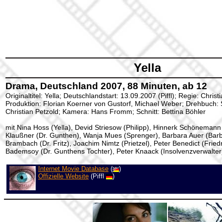
Yella
Drama, Deutschland 2007, 88 Minuten, ab 12
Originaltitel: Yella; Deutschlandstart: 13.09.2007 (Piffl); Regie: Christ
Produktion: Florian Koerner von Gustorf, Michael Weber; Drehbuch:
Christian Petzold; Kamera: Hans Fromm; Schnitt: Bettina Böhler
mit Nina Hoss (Yella), Devid Striesow (Philipp), Hinnerk Schönemann
Klaußner (Dr. Gunthen), Wanja Mues (Sprenger), Barbara Auer (Barb
Brambach (Dr. Fritz), Joachim Nimtz (Prietzel), Peter Benedict (Friedr
Bademsoy (Dr. Gunthens Tochter), Peter Knaack (Insolvenzverwalter)
Internet Movie Database
(
)
Offizielle Website
(Piffl
)