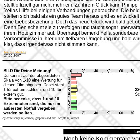
stellt offiziell gar nicht mehr ein. Zu ihrem Glück kann Philipp
Yellas Hilfe bei einigen Verhandlungen gebrauchen. Die bei
stellen sich bald als ein gutes Team heraus und es entwickelt
eine Liebesbeziehung. Doch das neue Glück wird bald getrüb
Denn Ben scheint sie zu verfolgen und taucht sogar unerwarte
ihrem Hotelzimmer auf. Überhaupt bemerkt Yella sonderbare
Vorkommnisse in ihrer unmittelbaren Umgebung und bald wird
klar, dass irgendetwas nicht stimmen kann.
Nikolas Mimkes
27.05.2007
BILD Dir Deine Meinung!
Du kannst auf der abgebildeten
Skala von 1-10 eine Wertung für
diesen Film abgeben. Dabei steht
1 für extrem schlecht und 10 für
22
extrem gut.
Sc
Bitte bedenke, dass 1 und 10
Extremnoten sind, die nur im
äußersten Notfall vergeben
werden sollten...
cgi-vote script (c) corona, graphics and add. scripts (c) olasch
Le
Noch keine Kommentare vo