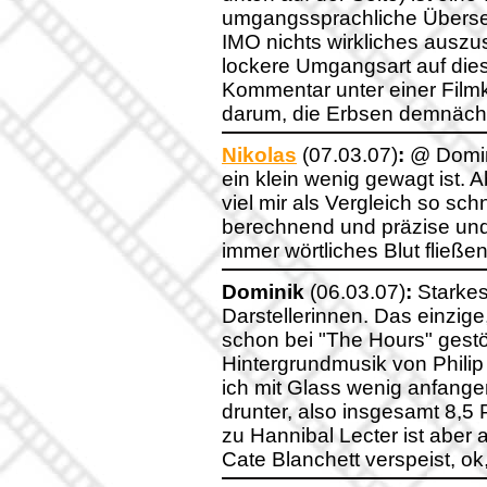
umgangssprachliche Übersetz
IMO nichts wirkliches auszus
lockere Umgangsart auf diese
Kommentar unter einer Filmkr
darum, die Erbsen demnächs
Nikolas
(07.03.07)
:
@ Domini
ein klein wenig gewagt ist. A
viel mir als Vergleich so sch
berechnend und präzise und
immer wörtliches Blut fließen.
Dominik
(06.03.07)
:
Starkes
Darstellerinnen. Das einzige
schon bei "The Hours" gestört
Hintergrundmusik von Philip
ich mit Glass wenig anfangen
drunter, also insgesamt 8,5
zu Hannibal Lecter ist aber 
Cate Blanchett verspeist, ok, 