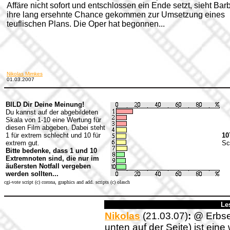
Affäre nicht sofort und entschlossen ein Ende setzt, sieht Bar
ihre lang ersehnte Chance gekommen zur Umsetzung eines
teuflischen Plans. Die Oper hat begonnen...
Nikolas Mimkes
01.03.2007
BILD Dir Deine Meinung!
Du kannst auf der abgebildeten
Skala von 1-10 eine Wertung für
diesen Film abgeben. Dabei steht
1 für extrem schlecht und 10 für
10
extrem gut.
Sc
Bitte bedenke, dass 1 und 10
Extremnoten sind, die nur im
äußersten Notfall vergeben
werden sollten...
cgi-vote script (c) corona, graphics and add. scripts (c) olasch
Le
Nikolas
(21.03.07)
:
@ Erbsen
unten auf der Seite) ist ein