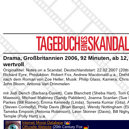
Drama, Großbritannien 2006, 92 Minuten, ab 12,
wertvoll
Originaltitel: Notes on a Scandal; Deutschlandstart: 22.02.2007 (20t
Richard Eyre; Produktion: Robert Fox, Andrew Macdonald u.a.; Dreh
nach dem Roman von Zoe Heller; Musik: Philip Glass; Kamera: Chris
John Bloom, Antonia Van Drimmelen
mit Judi Dench (Barbara Covett), Cate Blanchett (Sheba Hart), Tom
Mawson), Michael Maloney (Sandy Pabblem), Joanna Scanlan (Sue
Parkes (Bill Rumer), Emma Kennedy (Linda), Syreeta Kumar (Gita),
(Steven Connolly), Philip Davis (Brian Bangs), Wendy Nottingham (Ela
Tameka Empson (Antonia Robinson), Leon Skinner (Davis), Bill Nighy
Temple (Polly Hart) u.a.
Internet Movie Database
(
)
Offizielle Website
(20th Century Fox
)