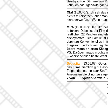
Bezüglich der Stimme von Mar
kann ich das irgendwie gar n
Olaf
(15.08.07)
:
Ich seh das m
nichts zu ersetzen, aber man
nicht vorwerfen. - Wenn man 
MRA
(15.08.07)
:
Der Film bes
anfühlen. Dabei ist der Film 
restlichen 22 Minuten sind 
disneyhaftes "Die Famile ist 
durch zu Konventionelles im
Insgesamt jedoch vermag der 
überdimensionierten Käseg
PS: Darüber hinaus möchte i
-- wahrscheinlich beste Wahl
Sebastian
(13.08.07)
:
Geros K
des Films ziemlich gut! Bes
Folgen der letzten paar Staf
Ansonsten bleibt nur zu sage
7 von 10 "Spider-Schwein"