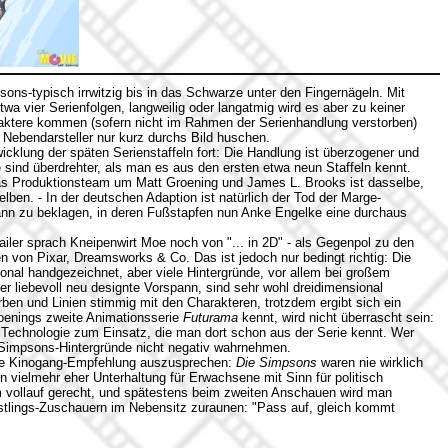
psons-typisch irrwitzig bis in das Schwarze unter den Fingernägeln. Mit
twa vier Serienfolgen, langweilig oder langatmig wird es aber zu keiner
aktere kommen (sofern nicht im Rahmen der Serienhandlung verstorben)
Nebendarsteller nur kurz durchs Bild huschen.
wicklung der späten Serienstaffeln fort: Die Handlung ist überzogener und
 sind überdrehter, als man es aus den ersten etwa neun Staffeln kennt.
 Das Produktionsteam um Matt Groening und James L. Brooks ist dasselbe,
lben. - In der deutschen Adaption ist natürlich der Tod der Marge-
nn zu beklagen, in deren Fußstapfen nun Anke Engelke eine durchaus
ailer sprach Kneipenwirt Moe noch von "... in 2D" - als Gegenpol zu den
 von Pixar, Dreamsworks & Co. Das ist jedoch nur bedingt richtig: Die
onal handgezeichnet, aber viele Hintergründe, vor allem bei großem
r liebevoll neu designte Vorspann, sind sehr wohl dreidimensional
ben und Linien stimmig mit den Charakteren, trotzdem ergibt sich ein
roenings zweite Animationsserie
Futurama
kennt, wird nicht überrascht sein:
Technologie zum Einsatz, die man dort schon aus der Serie kennt. Wer
 Simpsons-Hintergründe nicht negativ wahrnehmen.
afte Kinogang-Empfehlung auszusprechen:
Die Simpsons
waren nie wirklich
rn vielmehr eher Unterhaltung für Erwachsene mit Sinn für politisch
m vollauf gerecht, und spätestens beim zweiten Anschauen wird man
rstlings-Zuschauern im Nebensitz zuraunen: "Pass auf, gleich kommt