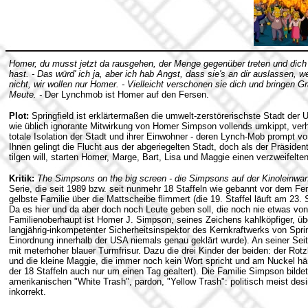
Homer, du musst jetzt da rausgehen, der Menge gegenüber treten und dich
hast. - Das würd' ich ja, aber ich hab Angst, dass sie's an dir auslassen, w
nicht, wir wollen nur Homer. - Vielleicht verschonen sie dich und bringen Gr
Meute. -
Der Lynchmob ist Homer auf den Fersen.
Plot:
Springfield ist erklärtermaßen die umwelt-zerstörerischste Stadt der
wie üblich ignorante Mitwirkung von Homer Simpson vollends umkippt, ver
totale Isolation der Stadt und ihrer Einwohner - deren Lynch-Mob prompt v
Ihnen gelingt die Flucht aus der abgeriegelten Stadt, doch als der Präsiden
tilgen will, starten Homer, Marge, Bart, Lisa und Maggie einen verzweifelt
Kritik:
The Simpsons on the big screen - die Simpsons auf der Kinoleinwa
Serie, die seit 1989 bzw. seit nunmehr 18 Staffeln wie gebannt vor dem F
gelbste Familie über die Mattscheibe flimmert (die 19. Staffel läuft am 23
Da es hier und da aber doch noch Leute geben soll, die noch nie etwas v
Familienoberhaupt ist Homer J. Simpson, seines Zeichens kahlköpfiger, über
langjährig-inkompetenter Sicherheitsinspektor des Kernkraftwerks von Spr
Einordnung innerhalb der USA niemals genau geklärt wurde). An seiner Sei
mit meterhoher blauer Turmfrisur. Dazu die drei Kinder der beiden: der Rotz
und die kleine Maggie, die immer noch kein Wort spricht und am Nuckel hän
der 18 Staffeln auch nur um einen Tag gealtert). Die Familie Simpson bild
amerikanischen "White Trash", pardon, "Yellow Trash": politisch meist desint
inkorrekt.