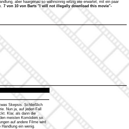
ndlung, aber haargenau so wahnsinnig witzig wie erwartet, mit ein paar
ik.
7 von 10 von Barts "I will not illegally download this movie"-
etwas Skepsis. Schließlich
e. Nun ja, auf jeden Fall
kt. Klar, als dann die
i den meisten Komödien so.
ngen auf andere Filme wird
 Handlung ein wenig.