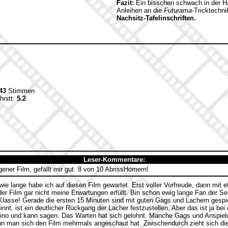
Fazit:
Ein bisschen schwach in der Ha
Anleihen an die
Futurama
-Tricktechn
Nachsitz-Tafelinschriften.
43
Stimmen
hnitt:
5.2
Leser-Kommentare:
ener Film, gefällt mir gut. 8 von 10 AbrissHomern!
e lange habe ich auf diesen Film gewartet. Erst voller Vorfreude, dann mit 
er Film gar nicht meine Erwartungen erfüllt. Bin schon ewig lange Fan der Seri
 Klasse! Gerade die ersten 15 Minuten sind mit guten Gags und Lachern gespic
nt, ist ein deutlicher Rückgang der Lacher festzustellen. Aber das ist ja be
ino und kann sagen. Das Warten hat sich gelohnt. Manche Gags und Anspielu
n man sich den Film mehrmals angeschaut hat. Zwischendurch zieht sich die