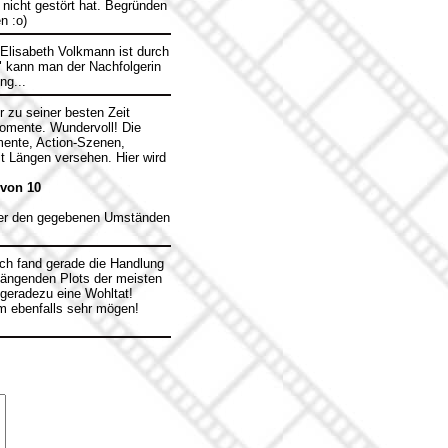
nicht gestört hat. Begründen
n :o)
Elisabeth Volkmann ist durch
l" kann man der Nachfolgerin
ng...
 zu seiner besten Zeit
momente. Wundervoll! Die
mente, Action-Szenen,
it Längen versehen. Hier wird
 von 10
nter den gegebenen Umständen
Ich fand gerade die Handlung
ängenden Plots der meisten
 geradezu eine Wohltat!
m ebenfalls sehr mögen!