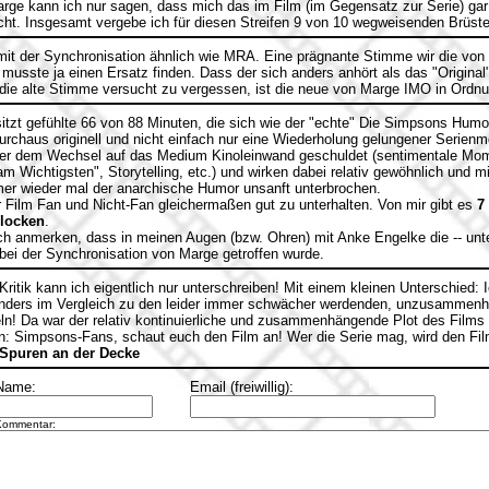
ge kann ich nur sagen, dass mich das im Film (im Gegensatz zur Serie) gar 
icht. Insgesamt vergebe ich für diesen Streifen 9 von 10 wegweisenden Brüste
it der Synchronisation ähnlich wie MRA. Eine prägnante Stimme wir die von 
 musste ja einen Ersatz finden. Dass der sich anders anhört als das "Origina
die alte Stimme versucht zu vergessen, ist die neue von Marge IMO in Ordnu
itzt gefühlte 66 von 88 Minuten, die sich wie der "echte" Die Simpsons Humor
durchaus originell und nicht einfach nur eine Wiederholung gelungener Serien
eher dem Wechsel auf das Medium Kinoleinwand geschuldet (sentimentale Mo
am Wichtigsten", Storytelling, etc.) und wirken dabei relativ gewöhnlich und m
mer wieder mal der anarchische Humor unsanft unterbrochen.
Film Fan und Nicht-Fan gleichermaßen gut zu unterhalten. Von mir gibt es
7
locken
.
ch anmerken, dass in meinen Augen (bzw. Ohren) mit Anke Engelke die -- u
 bei der Synchronisation von Marge getroffen wurde.
ritik kann ich eigentlich nur unterschreiben! Mit einem kleinen Unterschied: 
onders im Vergleich zu den leider immer schwächer werdenden, unzusammenh
feln! Da war der relativ kontinuierliche und zusammenhängende Plot des Films
n: Simpsons-Fans, schaut euch den Film an! Wer die Serie mag, wird den Fil
-Spuren an der Decke
Name:
Email (freiwillig):
Kommentar: