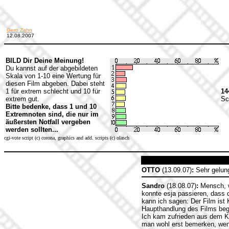
Gero Zahn
12.08.2007
BILD Dir Deine Meinung!
Du kannst auf der abgebildeten
Skala von 1-10 eine Wertung für
diesen Film abgeben. Dabei steht
1 für extrem schlecht und 10 für
14
extrem gut.
Sc
Bitte bedenke, dass 1 und 10
Extremnoten sind, die nur im
äußersten Notfall vergeben
werden sollten...
cgi-vote script (c) corona, graphics and add. scripts (c) olasch
OTTO
(13.09.07)
:
Sehr gelung
Sandro
(18.08.07)
:
Mensch, wi
konnte esja passieren, dass d
kann ich sagen: Der Film ist
Haupthandlung des Films begin
Ich kam zufrieden aus dem K
man wohl erst bemerken, wen