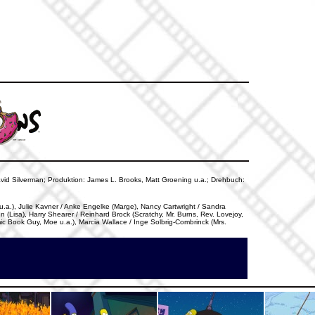
avid Silverman; Produktion: James L. Brooks, Matt Groening u.a.; Drehbuch:
 u.a.), Julie Kavner / Anke Engelke (Marge), Nancy Cartwright / Sandra
 (Lisa), Harry Shearer / Reinhard Brock (Scratchy, Mr. Burns, Rev. Lovejoy,
c Book Guy, Moe u.a.), Marcia Wallace / Inge Solbrig-Combrinck (Mrs.