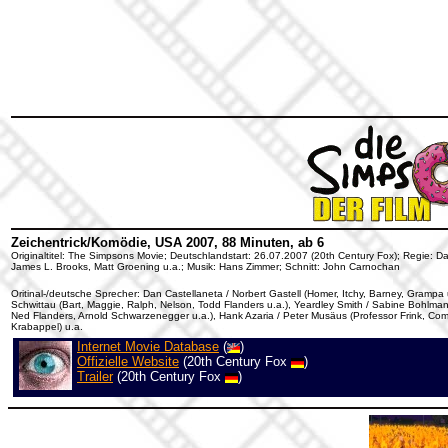
Zeichentrick/Komödie, USA 2007, 88 Minuten, ab 6
Originaltitel: The Simpsons Movie; Deutschlandstart: 26.07.2007 (20th Century Fox); Regie: D
James L. Brooks, Matt Groening u.a.; Musik: Hans Zimmer; Schnitt: John Carnochan
Oritinal-/deutsche Sprecher: Dan Castellaneta / Norbert Gastell (Homer, Itchy, Barney, Grampa
Schwittau (Bart, Maggie, Ralph, Nelson, Todd Flanders u.a.), Yeardley Smith / Sabine Bohlmann
Ned Flanders, Arnold Schwarzenegger u.a.), Hank Azaria / Peter Musäus (Professor Frink, Comi
Krabappel) u.a.
Internet Movie Database
(
)
Offizielle Website
(20th Century Fox
)
Trailer
(20th Century Fox
)