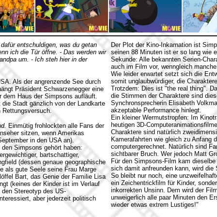
 dafür entschuldigen, was du getan
Der Plot der Kino-Inkarnation ist Sim
enn ich die Tür öffne. - Das werden wir
seinen 88 Minuten ist er so lang wie e
andpa um. - Ich steh hier in der
Sekunde: Alle bekannten Serien-Char
auch im Film vor, wenngleich manche 
Wie leider erwartet setzt sich die Ent
somit unglaubwürdiger, die Charaktere
 USA. Als der angrenzende See durch
Trotzdem: Dies ist "the real thing".
hängt Präsident Schwarzenegger eine
die Stimmen der Charaktere sind diese
or dem Haus der Simpsons aufläuft.
Synchronsprecherin Elisabeth Volkma
t die Stadt gänzlich von der Landkarte
akzeptable Performance hinlegt.
en Rettungsversuch.
Ein kleiner Wermutstropfen: Im Kinotr
heutigen 3D-Computeranimationsfilmen
nd.
Einmütig frohlockten alle Fans der
Charaktere sind natürlich zweidimensi
ernseher sitzen, wenn Amerikas
Kamerafahrten wie gleich zu Anfang de
. September in den USA an).
computergerechnet. Natürlich sind Far
on den Simpsons gehört haben:
sichtbarer Bruch. Wer jedoch Matt G
gewichtiger, bartschattiger,
Für den Simpsons-Film kam dieselbe 
ingfield (dessen genaue geographische
sich damit anfreunden kann, wird die
te als gute Seele seine Frau Marge
So bleibt nur noch, eine unzweifelh
löffel Bart, das Genie der Familie Lisa
ein Zeichentrickfilm für Kinder, sonde
gt (keines der Kinder ist im Verlauf
inkorrekten Unsinn. Dem wird der Fil
et den Stereotyp des US-
unweigerlich alle paar Minuten den E
eressiert, aber jederzeit politisch
wieder etwas extrem Lustiges!"