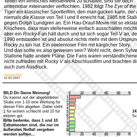
Teilen ein filmisches Meisterwerk zu schaffen, sind sie doch
untrennbar miteinander verflochten. 1982 folgt
The Eye of the
Tiger
ein klassischer Sportlerfilm, den man gucken kann, der
niemals die Klasse von Teil I und II erreicht hat. 1985 tritt Stal
gegen Dolph Lundgren an. Ein Hau-Drauf-Movie mit so eklat
Klischees, dass man stellenweise einfach ausschalten möcht
aber ein
Rocky
-Fan hält durch
und tut sich sogar Teil V an, de
1990 entstanden ist und absolut nichts mehr mit dem Ursprun
Rocky zu tun hat. Ein seelenloser Film mit kärglicher Story.
Und das sollte es also gewesen sein? Wohl nicht, denn Sylve
Stallone hatte andere Pläne. Die Fans waren verständlicher
nicht zufrieden mit
Rocky V
als Abschlussfilm und brachten d
auch zum Ausdruck.
Sandra Plich
11.02.2007
BILD Dir Deine Meinung!
Du kannst auf der abgebildeten
Skala von 1-10 eine Wertung für
diesen Film abgeben. Dabei steht
1 für extrem schlecht und 10 für
14
extrem gut.
Sc
Bitte bedenke, dass 1 und 10
Extremnoten sind, die nur im
äußersten Notfall vergeben
werden sollten...