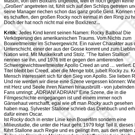
Mason, von den Boxfans ungeliebt, weil er noch gegen keine
„Großen“ angetreten ist, fühlt sich auf den Schlips getreten u
seine Manager riechen schon das ganz große Geld. Können 
es schaffen, den großen Rocky noch einmal in den Ring zu h
Doch der hat noch nicht mal eine Boxlizenz...
Kritik:
Jedes Kind kennt seinen Namen: Rocky Balboa! Die
Verkörperung des amerikanischen Traums. Vom Nichts zum
Boxweltmeister im Schwergewicht. Ein naiver Charakter aus 
Unterschicht, einer der aus der Gosse kommt und zum Lieblin
Nation wird. Mit Muskelkraft und Stolz. "The Italien Stallion"
nennen sie ihn, und 1976 tritt er gegen den amtierenden
Schwergewichtsweltmeister Apollo Creed an und … verliert. 
Titel bleibt bei Creed, aber die Menge tobt, jubelt Rocky zu. K
Mensch interessiert sich für den Sieg von Apollo. Sie lieben 
Und nie werden wir diese eine Szene vergessen können: Wie
mit Herz und Seele ihren Namen hinausbrüllt - von jubelnden
Fans umringt: „ADRIAN! ADRIAN!“ Eine Szene, die in die
Filmgeschichte eingegangen ist und einem immer noch
Gänsehaut verschafft, egal wie oft man
Rocky
auch gesehen
haben mag. Sylvester Stallone schrieb das Drehbuch und erhi
dafür einen Oscar.
Ist
Rocky
doch in erster Linie kein Boxerfilm sondern eine
Milieustudie, die unter die Haut geht. 1979 folgt Teil II, dieses
führt Stallone auch Regie und es gelingt ihm, aus den ersten