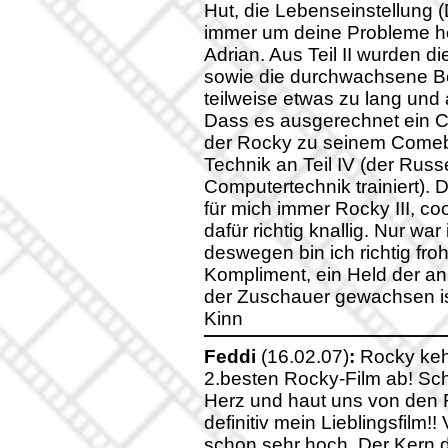
Hut, die Lebenseinstellung (D
immer um deine Probleme he
Adrian. Aus Teil II wurden
sowie die durchwachsene B
teilweise etwas zu lang und
Dass es ausgerechnet ein C
der Rocky zu seinem Comeba
Technik an Teil IV (der Russ
Computertechnik trainiert). 
für mich immer Rocky III, c
dafür richtig knallig. Nur wa
deswegen bin ich richtig fro
Kompliment, ein Held der a
der Zuschauer gewachsen ist
Kinn
Feddi
(16.02.07)
:
Rocky kehr
2.besten Rocky-Film ab! Schön,
Herz und haut uns von den Fü
definitiv mein Lieblingsfilm!!
schon sehr hoch. Der Kern d