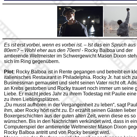
Es ist erst vorbei, wenn es vorbei ist. – Ist das ein Spruch aus
80ern? – Wohl eher aus den 70ern! -
Rocky Balboa und der
amtierende Weltmeister im Schwergewicht Mason Dixon ste
sich im Ring gegenübern.
Plot:
Rocky Balboa ist in Rente gegangen und betreibt ein kl
italienisches Restaurant in Philadelphia. Rocky Jr. hat sich z
Businessman gemausert und sieht seinen Vater nicht oft. Adri
an Krebs gestorben und Rocky trauert noch immer um seine 
Liebe. Er macht jedes Jahr zu ihrem Todestag mit Paulie eine
zu ihren Lieblingsplätzen.
„Du musst aufhören in der Vergangenheit zu leben“, sagt Paul
ihm, aber Rocky hört nicht zu. Er erzählt seinen Gästen lieber
Boxergeschichten aus der guten alten Zeit, wenn diese es so
wünschen. Bis in den Nachrichten verkündet wird, dass in ei
Computerspiel der amtierende Weltmeister Mason Dixon geg
Rocky Balboa antritt und von Rocky besiegt wird.