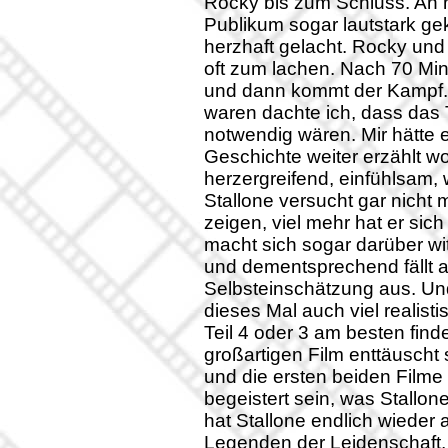
Rocky bis zum Schluss. An 
Publikum sogar lautstark ge
herzhaft gelacht. Rocky und
oft zum lachen. Nach 70 Min
und dann kommt der Kampf. 
waren dachte ich, dass das 
notwendig wären. Mir hätte e
Geschichte weiter erzählt w
herzergreifend, einfühlsam, w
Stallone versucht gar nicht
zeigen, viel mehr hat er sic
macht sich sogar darüber wit
und dementsprechend fällt a
Selbsteinschätzung aus. Un
dieses Mal auch viel realis
Teil 4 oder 3 am besten fin
großartigen Film enttäuscht s
und die ersten beiden Filme
begeistert sein, was Stallon
hat Stallone endlich wieder a
Legenden der Leidenschaft,