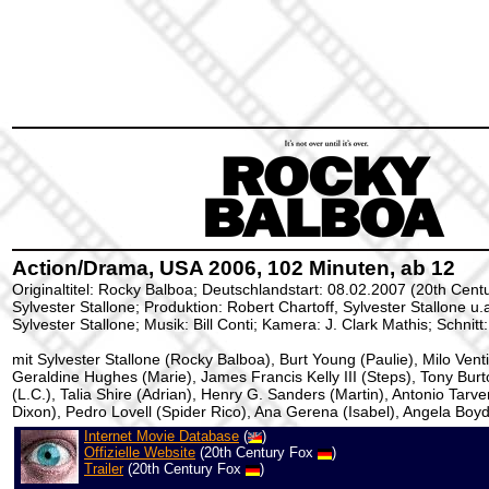
Action/Drama, USA 2006, 102 Minuten, ab 12
Originaltitel: Rocky Balboa; Deutschlandstart: 08.02.2007 (20th Cent
Sylvester Stallone; Produktion: Robert Chartoff, Sylvester Stallone u.
Sylvester Stallone; Musik: Bill Conti; Kamera: J. Clark Mathis; Schnit
mit Sylvester Stallone (Rocky Balboa), Burt Young (Paulie), Milo Venti
Geraldine Hughes (Marie), James Francis Kelly III (Steps), Tony Bur
(L.C.), Talia Shire (Adrian), Henry G. Sanders (Martin), Antonio Tar
Dixon), Pedro Lovell (Spider Rico), Ana Gerena (Isabel), Angela Boyd
Internet Movie Database
(
)
Offizielle Website
(20th Century Fox
)
Trailer
(20th Century Fox
)