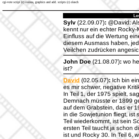
cgi-vote script (c) corona, graphics and add. scripts (c) olasch
Le
Sylv
(22.09.07)
:
@David: Also
kennt nur ein echter Rocky-
Einfluss auf die Wertung ein
diesem Ausmass haben, jed
Veilchen zudrücken angesich
John Doe
(21.08.07)
:
wo hei
ist?
David
(02.05.07)
:
Ich bin ei
es mir schwer, negative Krit
In Teil 1, der 1975 spielt, s
Demnach müsste er 1899 gebo
auf dem Grabstein, das er 19
in die Sowjetunion fliegt, ist
Teil wiederkommt, ist sein S
ersten Teil taucht ja schon d
ist und Rocky 30. In Teil 6,