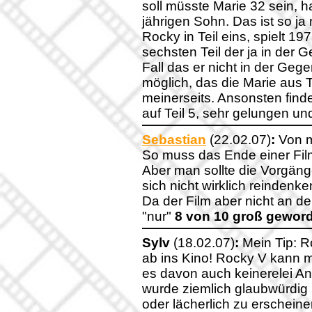
soll müsste Marie 32 sein, h
jährigen Sohn. Das ist so ja
Rocky in Teil eins, spielt 19
sechsten Teil der ja in der 
Fall das er nicht in der Gegen
möglich, das die Marie aus T
meinerseits. Ansonsten find
auf Teil 5, sehr gelungen un
Sebastian
(22.02.07)
:
Von mi
So muss das Ende einer Film
Aber man sollte die Vorgän
sich nicht wirklich reindenke
Da der Film aber nicht an den
"nur"
8 von 10 groß gewor
Sylv
(18.02.07)
:
Mein Tip: R
ab ins Kino! Rocky V kann m
es davon auch keinerelei An
wurde ziemlich glaubwürdig 
oder lächerlich zu erschein