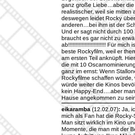
ganz große Liebe…aber die L
realistischer, weil sie mitt
deswegen leidet Rocky über 
anderen…bei ihm ist der Sch
Und er sagt nicht durch 100 
braucht es gar nicht zu er
ab!!!!!!!!!!!!!!!!!!!!!!!!! Für 
beste Rockyfilm, weil er th
am ersten Teil anknüpft. Hi
die mit 10 Oscarnominierun
ganz im ernst: Wenn Stallo
Rockyfilme schaffen würde
würde weiter die Kinos bevö
kein Happy-End….aber man 
Hause angekommen zu sei
eikaramba
(12.02.07)
:
Ja, i
mich als Fan hat die Rocky
Man sitzt wirklich im Kino un
Momente, die man mit der B