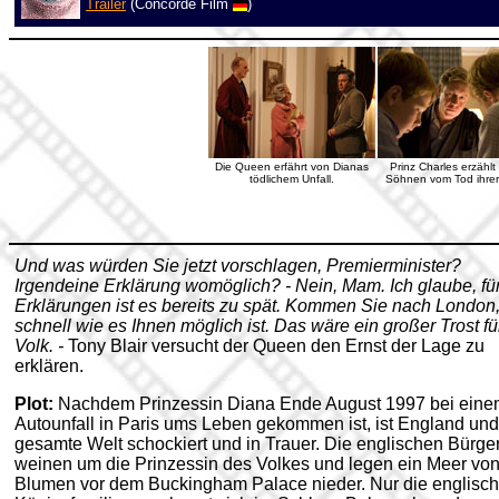
Trailer
(Concorde Film
)
Die Queen erfährt von Dianas
Prinz Charles erzählt
tödlichem Unfall.
Söhnen vom Tod ihrer 
Und was würden Sie jetzt vorschlagen, Premierminister?
Irgendeine Erklärung womöglich? - Nein, Mam. Ich glaube, fü
Erklärungen ist es bereits zu spät. Kommen Sie nach London,
schnell wie es Ihnen möglich ist. Das wäre ein großer Trost für
Volk. -
Tony Blair versucht der Queen den Ernst der Lage zu
erklären.
Plot:
Nachdem Prinzessin Diana Ende August 1997 bei eine
Autounfall in Paris ums Leben gekommen ist, ist England und
gesamte Welt schockiert und in Trauer. Die englischen Bürge
weinen um die Prinzessin des Volkes und legen ein Meer vo
Blumen vor dem Buckingham Palace nieder. Nur die englisc