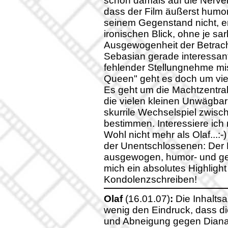
schon damals auf die Nerven)
dass der Film äußerst humorv
seinem Gegenstand nicht, er
ironischen Blick, ohne je sa
Ausgewogenheit der Betrach
Sebasian gerade interessan
fehlender Stellungnehme mis
Queen" geht es doch um vie
Es geht um die Machtzentra
die vielen kleinen Unwägbar
skurrile Wechselspiel zwisc
bestimmen. Interessiere ich
Wohl nicht mehr als Olaf...
der Unentschlossenen: Der F
ausgewogen, humor- und gefü
mich ein absolutes Highlight
Kondolenzschreiben!
Olaf
(16.01.07)
:
Die Inhalts
wenig den Eindruck, dass di
und Abneigung gegen Diana 