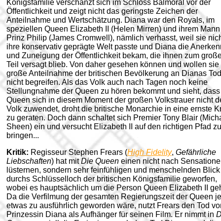
Königsfamilie verschanzt sich im Schloss Balmoral vor der
Öffentlichkeit und zeigt nicht das geringste Zeichen der
Anteilnahme und Wertschätzung. Diana war den Royals, im
speziellen Queen Elizabeth II (Helen Mirren) und ihrem Mann
Prinz Philip (James Cromwell), nämlich verhasst, weil sie nich
ihre konservativ geprägte Welt passte und Diana die Anerke
und Zuneigung der Öffentlichkeit bekam, die ihnen zum groß
Teil versagt blieb. Von daher gesehen können und wollen sie
große Anteilnahme der britischen Bevölkerung an Dianas To
nicht begreifen. Als das Volk auch nach Tagen noch keine
Stellungnahme der Queen zu hören bekommt und sieht, dass
Queen sich in diesem Moment der großen Volkstrauer nicht 
Volk zuwendet, droht die britische Monarchie in eine ernste K
zu geraten. Doch dann schaltet sich Premier Tony Blair (Mich
Sheen) ein und versucht Elizabeth II auf den richtigen Pfad z
bringen...
Kritik:
Regisseur Stephen Frears (
High Fidelity
,
Gefährliche
Liebschaften
) hat mit
Die Queen
einen nicht nach Sensation
lüsternen, sondern sehr feinfühligen und menschelnden Blick
durchs Schlüsselloch der britischen Königsfamilie geworfen,
wobei es hauptsächlich um die Person Queen Elizabeth II geh
Da die Verfilmung der gesamten Regierungszeit der Queen j
etwas zu ausführlich geworden wäre, nutzt Frears den Tod vo
Prinzessin Diana als Aufhänger für seinen Film. Er nimmt in
D