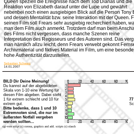
Queen
speziell die Ereignisse nach dem Tod Dianas und die
Reaktion von Elizabeth darauf unter die Lupe und gewährt
nebenbei noch einen ausgiebigen Blick auf die Person Tony B
und dessen Mentalität bzw. seine Interaktion mit der Queen. F
seinen Film soll Frears sehr ausgiebig recherchiert haben, w
man dem Film auch anmerkt. Trotzdem darf man beim Ansch
des Films nicht vergessen, dass manche Szenen reine
Interpretation des Regisseurs und des Autoren sind.
Das verg
man nämlich allzu leicht, denn Frears verwebt gekonnt Ferns
Archivmaterial und fiktives Material im Film, um eine besonde
hohe Authentizität darzustellen.
Sebastian Schwarz
14.01.2007
BILD Dir Deine Meinung!
Du kannst auf der abgebildeten
Skala von 1-10 eine Wertung für
diesen Film abgeben. Dabei steht
1 für extrem schlecht und 10 für
77
extrem gut.
Sc
Bitte bedenke, dass 1 und 10
Extremnoten sind, die nur im
äußersten Notfall vergeben
werden sollten...
cgi-vote script (c) corona, graphics and add. scripts (c) olasch