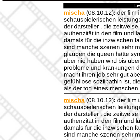
Le
mischa
(08.10.12)
:
der film 
schauspielerischen leistung
der darsteller . die zeitwei
authenzität in den film und 
damals für die inzwischen f
sind manche szenen sehr mo
glauben die queen hätte symp
aber nie haben wird bis über
probleme und kränkungen du
macht ihren job sehr gut abe
gefühllose soziipathin ist, di
als der tod eines menschen.
mischa
(08.10.12)
:
der film 
schauspielerischen leistung
der darsteller . die zeitwei
authenzität in den film und 
damals für die inzwischen f
sind manche szenen sehr mo