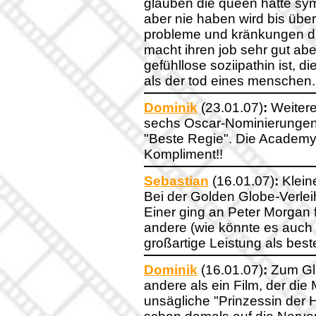
glauben die queen hätte symp
aber nie haben wird bis über
probleme und kränkungen du
macht ihren job sehr gut abe
gefühllose soziipathin ist, di
als der tod eines menschen.
Dominik
(23.01.07)
:
Weitere
sechs Oscar-Nominierungen e
"Beste Regie". Die Academ
Kompliment!!
Sebastian
(16.01.07)
:
Klein
Bei der Golden Globe-Verl
Einer ging an Peter Morgan 
andere (wie könnte es auch a
großartige Leistung als best
Dominik
(16.01.07)
:
Zum Glü
andere als ein Film, der die
unsägliche "Prinzessin der H