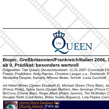
Biopic, Großbritannien/Frankreich/Italien 2006,
ab 0, Prädikat: besonders wertvoll
Originaltitel: The Queen; Deutschlandstart: 11.01.2007 (Concorde Fi
Frears; Produktion: Andy Harries, Christine Langan u.a.; Drehbuch: 
Alexandre Desplat; Kamera: Affonso Beato; Schnitt: Lucia Zucchetti
mit Helen Mirren (Queen Elizabeth II), Michael Sheen (Tony Blair), 
(Prince Philip), Sylvia Syms (Queen Mother), Alex Jennings (Prince C
McCrory (Cherie Blair), Roger Allam (Robin Janvrin), Tim McMullan 
Douglas Reith (Lord Airlie), Robin Soans (Equerry), Lola Peploe (Janv
Internet Movie Database
(
)
Offizielle Website
(Pathé
)