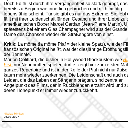
Doch Edith ist durch ihre Vergangenheit so stark geprägt, das
bereits zu Beginn wie innerlich gebrochen und nicht richtig
lebensfähig scheint. Für sie gibt es nur das Extreme. Sie lebt
fällt mit ihrer Leidenschaft für den Gesang und ihrer Liebe zu
amerikanischen Boxer Marcel Cerdan (Jean-Pierre Martin). 
spätestens bei einem Glas Champagner wird aus der Grande
Dame des Chanson wieder die Straßengöre von einst.
Kritik:
La môme (la môme Piaf = der kleine Spatz), wie der Fi
französischen Original heißt, war der diesjährige Eröffnungsfi
der Berlinale.
Marion Cotillard, die bisher in Hollywood Blockbustern wie
Bi
Fish
nur Nebenrollen spielen durfte, zeigt hier zum ersten Mal
ganzes Repertoire und ist in der Rolle der Piaf nicht nur äuße
kaum mehr wieder zuerkennen.
Die Leidenschaft und auch d
Leiden, die das Leben der Sängerin prägten, sind zentraler
Angelpunkt des Films, der in Rückblenden erzählt wird und z
deren Höhepunkt er immer wieder zurückkehrt.
Nikolas Mimkes
05.03.2007