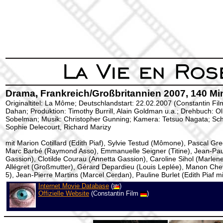
Drama, Frankreich/Großbritannien 2007, 140 Mi
Originaltitel: La Môme; Deutschlandstart: 22.02.2007 (Constantin Film
Dahan; Produktion: Timothy Burrill, Alain Goldman u.a.; Drehbuch: Ol
Sobelman; Musik: Christopher Gunning; Kamera: Tetsuo Nagata; Schn
Sophie Delecourt, Richard Marizy
mit Marion Cotillard (Edith Piaf), Sylvie Testud (Mômone), Pascal Gre
Marc Barbé (Raymond Asso), Emmanuelle Seigner (Titine), Jean-Pau
Gassion), Clotilde Courau (Annetta Gassion), Caroline Sihol (Marlene
Allégret (Großmutter), Gérard Depardieu (Louis Leplée), Manon Cheval
5), Jean-Pierre Martins (Marcel Cerdan), Pauline Burlet (Edith Piaf mi
Internet Movie Database
(
)
Offizielle Website
(Constantin Film
)