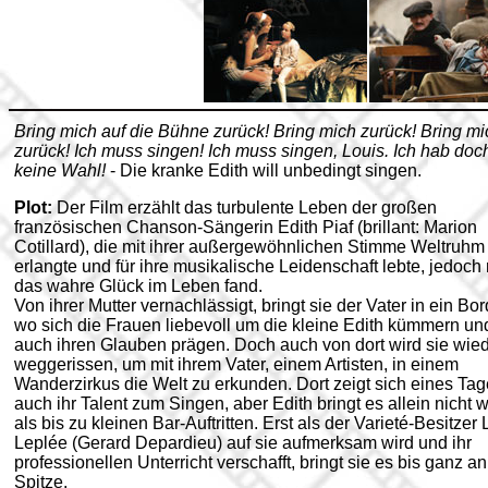
Bring mich auf die Bühne zurück! Bring mich zurück! Bring mi
zurück! Ich muss singen! Ich muss singen, Louis. Ich hab doc
keine Wahl!
- Die kranke Edith will unbedingt singen.
Plot:
Der Film erzählt das turbulente Leben der großen
französischen Chanson-Sängerin Edith Piaf (brillant: Marion
Cotillard), die mit ihrer außergewöhnlichen Stimme Weltruhm
erlangte und für ihre musikalische Leidenschaft lebte, jedoch 
das wahre Glück im Leben fand.
Von ihrer Mutter vernachlässigt, bringt sie der Vater in ein Bor
wo sich die Frauen liebevoll um die kleine Edith kümmern un
auch ihren Glauben prägen. Doch auch von dort wird sie wie
weggerissen, um mit ihrem Vater, einem Artisten, in einem
Wanderzirkus die Welt zu erkunden. Dort zeigt sich eines Ta
auch ihr Talent zum Singen, aber Edith bringt es allein nicht w
als bis zu kleinen Bar-Auftritten. Erst als der Varieté-Besitzer 
Leplée (Gerard Depardieu) auf sie aufmerksam wird und ihr
professionellen Unterricht verschafft, bringt sie es bis ganz an
Spitze.