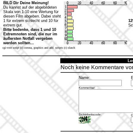
BILD Dir Deine Meinung!
Du kannst auf der abgebildeten
Skala von 1-10 eine Wertung für
diesen Film abgeben. Dabei steht
1 für extrem schlecht und 10 für
12
extrem gut.
Sc
Bitte bedenke, dass 1 und 10
Extremnoten sind, die nur im
äußersten Notfall vergeben
werden sollten...
cgi-vote script (c) corona, graphics and add. scripts (c) olasch
Le
Noch keine Kommentare vo
Name:
E
Kommentar:
Sicherheitscode:
C