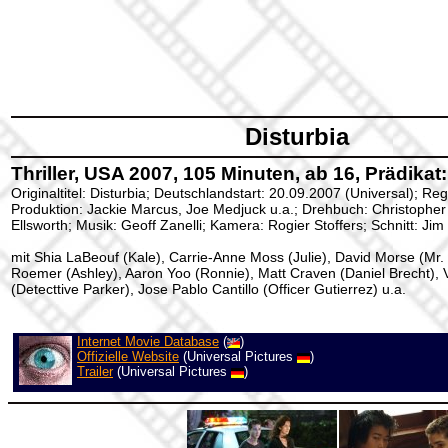
Disturbia
Thriller, USA 2007, 105 Minuten, ab 16, Prädikat:
Originaltitel: Disturbia; Deutschlandstart: 20.09.2007 (Universal); Reg
Produktion: Jackie Marcus, Joe Medjuck u.a.; Drehbuch: Christopher
Ellsworth; Musik: Geoff Zanelli; Kamera: Rogier Stoffers; Schnitt: Ji
mit Shia LaBeouf (Kale), Carrie-Anne Moss (Julie), David Morse (Mr.
Roemer (Ashley), Aaron Yoo (Ronnie), Matt Craven (Daniel Brecht), V
(Detecttive Parker), Jose Pablo Cantillo (Officer Gutierrez) u.a.
Internet Movie Database
(
)
Offizielle Website
(Universal Pictures
)
Trailer
(Universal Pictures
)