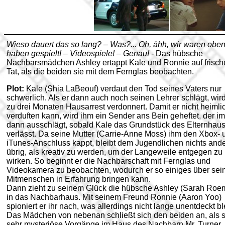
Wieso dauert das so lang? – Was?... Oh, ähh, wir waren obe
haben gespielt! – Videospiele! – Genau! -
Das hübsche
Nachbarsmädchen Ashley ertappt Kale und Ronnie auf frisch
Tat, als die beiden sie mit dem Fernglas beobachten.
Plot:
Kale (Shia LaBeouf) verdaut den Tod seines Vaters nur
schwerlich. Als er dann auch noch seinen Lehrer schlägt, wird
zu drei Monaten Hausarrest verdonnert. Damit er nicht heimli
verduften kann, wird ihm ein Sender ans Bein geheftet, der i
dann ausschlägt, sobald Kale das Grundstück des Elternhau
verlässt. Da seine Mutter (Carrie-Anne Moss) ihm den Xbox- 
iTunes-Anschluss kappt, bleibt dem Jugendlichen nichts and
übrig, als kreativ zu werden, um der Langeweile entgegen zu
wirken. So beginnt er die Nachbarschaft mit Fernglas und
Videokamera zu beobachten, wodurch er so einiges über sei
Mitmenschen in Erfahrung bringen kann.
Dann zieht zu seinem Glück die hübsche Ashley (Sarah Roe
in das Nachbarhaus. Mit seinem Freund Ronnie (Aaron Yoo)
spioniert er ihr nach, was allerdings nicht lange unentdeckt ble
Das Mädchen von nebenan schließt sich den beiden an, als s
sehr mysteriöse Vorgänge im Haus des Nachbarn Mr. Turner