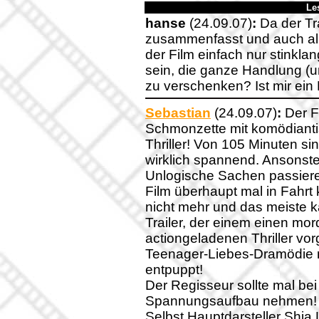
Le
hanse
(24.09.07)
:
Da der Tra
zusammenfasst und auch al
der Film einfach nur stinkla
sein, die ganze Handlung (und
zu verschenken? Ist mir ein 
Sebastian
(24.09.07)
:
Der F
Schmonzette mit komödiant
Thriller! Von 105 Minuten s
wirklich spannend. Ansonst
Unlogische Sachen passiere
Film überhaupt mal in Fahrt 
nicht mehr und das meiste 
Trailer, der einem einen m
actiongeladenen Thriller vorg
Teenager-Liebes-Dramödie m
entpuppt!
Der Regisseur sollte mal be
Spannungsaufbau nehmen!
Selbst Hauptdarsteller Shia 