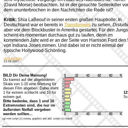
(David Morse) beobachten. Ist er der gesuchte Serienkiller vo
dem ununterbrochen in den Nachrichten die Rede ist?
Kritik:
Shia LaBeouf in seiner ersten großen Hauptrolle: In
Deutschland war er bereits in
Transformers
zu sehen,
Disturb
aber vor dem Blockbuster in Amerika gestartet. Für den Jungs
scheint es momentan durchaus gut zu laufen, denn im
kommenden Jahr wird er an der Seite von Harrison Ford den
von Indiana Jones mimen.
Und dabei ist er nicht einmal der
typische Hollywood-Schönling.
Jens Schlüter
23.09.2007
BILD Dir Deine Meinung!
Du kannst auf der abgebildeten
Skala von 1-10 eine Wertung für
diesen Film abgeben. Dabei steht
1 für extrem schlecht und 10 für
12
extrem gut.
Sc
Bitte bedenke, dass 1 und 10
Extremnoten sind, die nur im
äußersten Notfall vergeben
werden sollten...
cgi-vote script (c) corona, graphics and add. scripts (c) olasch