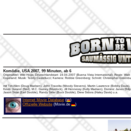
Komödie, USA 2007, 99 Minuten, ab 6
Originaltitel: Wild Hogs; Deutschlandstart: 19.04.2007 (Buena Vista International); Regie: Wal
Copeland; Musik: Teddy Castellucci; Kamera: Robbie Greenberg; Schnitt: Christopher Greenbu
mit Tim Allen (Doug Madsen), John Travolta (Woody Stevens), Martin Lawrence (Bobby Davis), W
Kevin Durand (Red), M.C. Gainey (Murdock), Jill Hennessy (Kelly Madsen), Dominic Janes (Bill
Jason Sklar (Earl Dooble), Randy Sklar (Buck Dooble), Drew Sidora (Haley Davis) u.a.
Internet Movie Database
(
)
Offizielle Website
(Movie.de
)