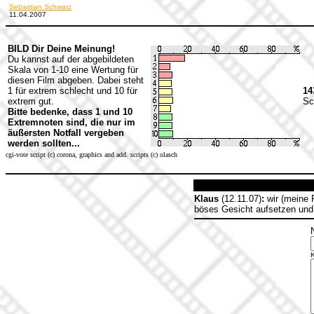
Sebastian Schwarz
11.04.2007
BILD Dir Deine Meinung!
Du kannst auf der abgebildeten
Skala von 1-10 eine Wertung für
diesen Film abgeben. Dabei steht
1 für extrem schlecht und 10 für
14
extrem gut.
Sc
Bitte bedenke, dass 1 und 10
Extremnoten sind, die nur im
äußersten Notfall vergeben
werden sollten...
cgi-vote script (c) corona, graphics and add. scripts (c) olasch
Klaus
(12.11.07)
:
wir (meine F
böses Gesicht aufsetzen und 