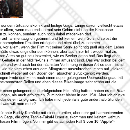
 sondern Situationskomik und lustige Gags. Einige davon vielleicht etwas
 vor allem, wenn man endlich mal sein Gehirn nicht an der Kinokasse
n zu können, sondern auch noch dabei mitdenken darf.
 auf familientauglich getrimmt und tut keinem weh. So sind selbst die
r homophoben Fraktion erträglich und nicht übel zu nehmen.
, vor allem, wenn der Film mit seiner Story so richtig prall aus dem Leben
hätte etwas origineller sein können, aber auch hier trifft wieder mal zu:
 Altes so gut neu inszeniert, wie es Becker getan hat! Das liegt aber
r Gehabe in der Midlife-Crisis immer amüsant sind. Das war schon bei dem
r so und wird auch bei der nächsten Verfilmung in dieser Art so sein. Es ist
, wie sie versuchen aus dem Alltagstrott auszubrechen, einen auf „dicken
hnell wieder auf den Boden der Tatsachen zurückgeholt werden.
gegen Ende des Films noch einen super gelungenen Überraschungsauftritt
bekanntesten Rollen und eben dieses Biker-Image sehr schön auf die
der einen gelungenen und erfolgreichen Film nötig hatten, haben es mit
Born
lungen, als auch erfolgreich. Zumindest bisher in den USA. Aber ich drücke
lande ein Erfolg wird. Ich habe mich jedenfalls gute anderthalb Stunden
nd was will man mehr?
müsante Buddy-Komödie mit einer skurrilen, aber sehr gut harmonierenden
nden Gags, die ohne Tennie-Fäkal-Humor auskommen und keinem wehtun.
iesen Film mögen. Von mir gibt es auf jeden Fall
9 von 10 "Apple"-