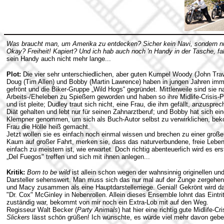
Was braucht man, um Amerika zu entdecken? Sicher kein Navi, sondern nu
Okay? Freiheit! Kapiert? Und ich hab auch noch 'n Handy in der Tasche, fall
sein Handy auch nicht mehr lange...
Plot:
Die vier sehr unterschiedlichen, aber guten Kumpel Woody (John Trav
Doug (Tim Allen) und Bobby (Martin Lawrence) haben in jungen Jahren im
gefrönt und die Biker-Gruppe „Wild Hogs“ gegründet. Mittlerweile sind sie n
Arbeits-/Eheleben zu Spießern geworden und haben so ihre Midlife-Crisis-
und ist pleite; Dudley traut sich nicht, eine Frau, die ihm gefällt, anzuspr
Diät gehalten und lebt nur für seinen Zahnarztberuf; und Bobby hat sich ei
Klempner genommen, um sich als Buch-Autor selbst zu verwirklichen, bek
Frau die Hölle heiß gemacht.
Jetzt wollen sie es einfach noch einmal wissen und brechen zu einer große
Kaum auf großer Fahrt, merken sie, dass das naturverbundene, freie Leben
einfach zu meistern ist, wie erwartet. Doch richtig abenteuerlich wird es ers
„Del Fuegos" treffen und sich mit ihnen anlegen...
Kritik:
Born to be wild
ist allein schon wegen der wahnsinnig originellen u
Darsteller sehenswert. Man muss sich das nur mal auf der Zunge zergehen 
und Macy zusammen als eine Hauptdarstellerriege. Genial! Gekrönt wird d
"Dr. Cox" McGinley in Nebenrollen. Allein dieses Ensemble lohnt das Eintri
zuständig war, bekommt von mir noch ein Extra-Lob mit auf den Weg.
Regisseur Walt Becker (
Party Animals
) hat hier eine richtig gute Midlife
Slickers
lässt schön grüßen! Ich wünschte, es würde viel mehr davon gebe