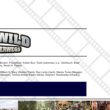
t Becker; Produktion: Kristin Burr, Todd Lieberman u.a.; Drehbuch: Brad
ry, Stuart H. Pappé
illiam H. Macy (Dudley Frank), Ray Liotta (Jack), Marisa Tomei (Maggie),
y Madsen), Tichina Arnold (Karen Davis), Stephen Tobolowsky (Charley),