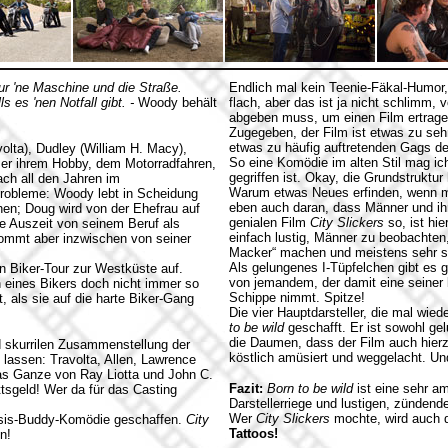
r 'ne Maschine und die Straße.
Endlich mal kein Teenie-Fäkal-Humor,
s es 'nen Notfall gibt. -
Woody behält
flach, aber das ist ja nicht schlimm,
abgeben muss, um einen Film ertrage
Zugegeben, der Film ist etwas zu sehr
etwas zu häufig auftretenden Gags de
olta), Dudley (William H. Macy),
So eine Komödie im alten Stil mag ich
mer ihrem Hobby, dem Motorradfahren,
gegriffen ist. Okay, die Grundstruktur 
ach all den Jahren im
Warum etwas Neues erfinden, wenn man
Probleme: Woody lebt in Scheidung
eben auch daran, dass Männer und ih
echen; Doug wird von der Ehefrau auf
genialen Film
City Slickers
so, ist hie
ne Auszeit von seinem Beruf als
einfach lustig, Männer zu beobachten
ommt aber inzwischen von seiner
Macker“ machen und meistens sehr sc
Als gelungenes I-Tüpfelchen gibt es 
n Biker-Tour zur Westküste auf.
von jemandem, der damit eine seiner 
 eines Bikers doch nicht immer so
Schippe nimmt. Spitze!
t, als sie auf die harte Biker-Gang
Die vier Hauptdarsteller, die mal wie
to be wild
geschafft. Er ist sowohl ge
die Daumen, dass der Film auch hierzu
nd skurrilen Zusammenstellung der
köstlich amüsiert und weggelacht. U
lassen: Travolta, Allen, Lawrence
as Ganze von Ray Liotta und John C.
Fazit:
Born to be wild
ist eine sehr a
ttsgeld! Wer da für das Casting
Darstellerriege und lustigen, zünde
Wer
City Slickers
mochte, wird auch d
-Crisis-Buddy-Komödie geschaffen.
City
Tattoos!
n!