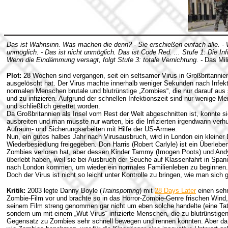
Das ist Wahnsinn. Was machen die denn? - Sie erschießen einfach alle. - 
unmöglich. - Das ist nicht unmöglich. Das ist Code Red. ... Stufe 1: Die In
Wenn die Eindämmung versagt, folgt Stufe 3: totale Vernichtung. -
Das Mili
Plot:
28 Wochen sind vergangen, seit ein seltsamer Virus in Großbritanni
ausgelöscht hat. Der Virus machte innerhalb weniger Sekunden nach Infekt
normalen Menschen brutale und blutrünstige „Zombies“, die nur darauf au
und zu infizieren. Aufgrund der schnellen Infektionszeit sind nur wenige 
und schließlich gerettet worden.
Da Großbritannien als Insel vom Rest der Welt abgeschnitten ist, konnte sic
ausbreiten und man musste nur warten, bis die Infizierten irgendwann ver
Aufräum- und Sicherungsarbeiten mit Hilfe der US-Armee.
Nun, ein gutes halbes Jahr nach Virusausbruch, wird in London ein kleiner Dis
Wiederbesiedlung freigegeben. Don Harris (Robert Carlyle) ist ein Überlebe
Zombies verloren hat, aber dessen Kinder Tammy (Imogen Poots) und Andy
überlebt haben, weil sie bei Ausbruch der Seuche auf Klassenfahrt in Span
nach London kommen, um wieder ein normales Familienleben zu beginnen.
Doch der Virus ist nicht so leicht unter Kontrolle zu bringen, wie man sich 
Kritik:
2003 legte Danny Boyle (
Trainspotting
) mit
28 Days Later
einen sehr
Zombie-Film vor und brachte so in das Horror-Zombie-Genre frischen Wind,
seinem Film streng genommen gar nicht um eben solche handelte (eine Tats
sondern um mit einem „Wut-Virus“ infizierte Menschen, die zu blutrünstige
Gegensatz zu Zombies sehr schnell bewegen und rennen konnten. Aber da s