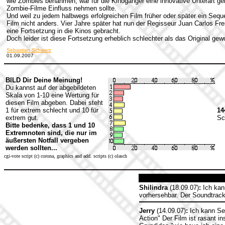
wie Zombies benahmen, war für die Kinogänger eine innovative Unterart ge
Zombie-Filme Einfluss nehmen sollte.
Und weil zu jedem halbwegs erfolgreichen Film früher oder später ein Seque
Film nicht anders. Vier Jahre später hat nun der Regisseur Juan Carlos Fres
eine Fortsetzung in die Kinos gebracht.
Doch leider ist diese Fortsetzung erheblich schlechter als das Original gew
Sebastian Schwarz
01.09.2007
BILD Dir Deine Meinung!
Du kannst auf der abgebildeten
Skala von 1-10 eine Wertung für
diesen Film abgeben. Dabei steht
1 für extrem schlecht und 10 für
14
extrem gut.
Sc
Bitte bedenke, dass 1 und 10
Extremnoten sind, die nur im
äußersten Notfall vergeben
werden sollten...
cgi-vote script (c) corona, graphics and add. scripts (c) olasch
Shilindra
(18.09.07)
:
Ich kann
vorhersehbar. Der Soundtrack
Jerry
(14.09.07)
:
Ich kann Seb
Action" Der Film ist rasant i