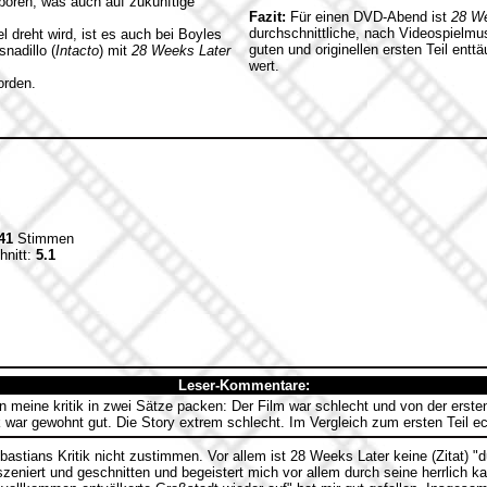
boren, was auch auf zukünftige
Fazit:
Für einen DVD-Abend ist
28 We
durchschnittliche, nach Videospielmus
l dreht wird, ist es auch bei Boyles
guten und originellen ersten Teil entt
nadillo (
Intacto
) mit
28 Weeks Later
wert.
orden.
41
Stimmen
hnitt:
5.1
Leser-Kommentare:
 meine kritik in zwei Sätze packen: Der Film war schlecht und von der ersten
 war gewohnt gut. Die Story extrem schlecht. Im Vergleich zum ersten Teil e
astians Kritik nicht zustimmen. Vor allem ist 28 Weeks Later keine (Zitat) "du
nszeniert und geschnitten und begeistert mich vor allem durch seine herrlich ka