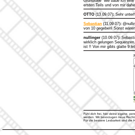
Grundidee "wie baue ich eine
ersten Teils und von mir dah
OTTO
(13.09.07)
:
Sehr unterh
Sebastian
(11.09.07)
:
@nullin
von 10 gegeben! Sonst wären
nullinger
(10.09.07)
:
Sebastia
wirklich gelungen Sequenzen.
ist !! Von mir gibts glatte 9 l
S
Fühl dich frei, hier deine eigene, pe
werden. Wir bevorzugen neue Rechtsc
Für die bessere Lesbarkeit sind di