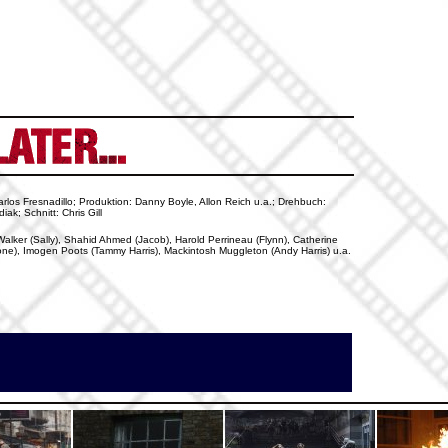
arlos Fresnadillo; Produktion: Danny Boyle, Allon Reich u.a.; Drehbuch:
k; Schnitt: Chris Gill
Walker (Sally), Shahid Ahmed (Jacob), Harold Perrineau (Flynn), Catherine
tone), Imogen Poots (Tammy Harris), Mackintosh Muggleton (Andy Harris) u.a.