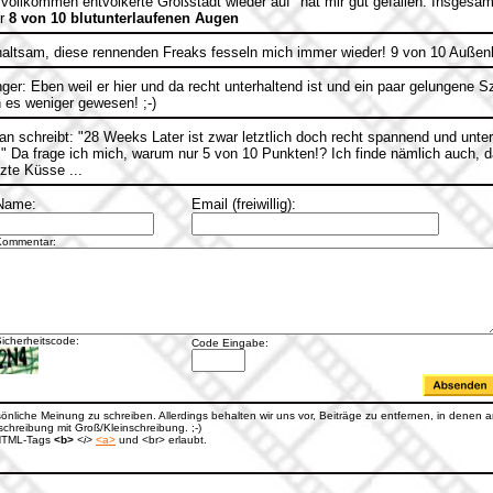
 vollkommen entvölkerte Großstadt wieder auf" hat mir gut gefallen. Insgesam
er
8 von 10 blutunterlaufenen Augen
altsam, diese rennenden Freaks fesseln mich immer wieder! 9 von 10 Außen
ger: Eben weil er hier und da recht unterhaltend ist und ein paar gelungene 
 es weniger gewesen! ;-)
n schreibt: "28 Weeks Later ist zwar letztlich doch recht spannend und unter
" Da frage ich mich, warum nur 5 von 10 Punkten!? Ich finde nämlich auch, da
etzte Küsse ...
Name:
Email (freiwillig):
Kommentar:
icherheitscode:
Code Eingabe:
rsönliche Meinung zu schreiben. Allerdings behalten wir uns vor, Beiträge zu entfernen, in denen an
hreibung mit Groß/Kleinschreibung. ;-)
e HTML-Tags
<b>
<i>
<a>
und <br> erlaubt.