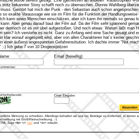
tliche wurde bereits gesagt: Eine (gemessen an anderen "Katastrophen"-For
s trotz bekannter Story schafft noch zu überraschen. Donnie Wahlberg überze
 muss. Gestört hat mich der Punk - den Sebastian auch schon angesprochen 
 so exakte Voraussage wie sie im Film für die Funktion der Handlungsweise da
Ich kann einen Menschen einschätzen, aber ich kann ihn niemals so genau k
n kann. Aber genau darauf baut der Film auf. Da der Film sehr spannend gema
ber dennoch ist es mir übel aufgestoßen. Und noch etwas: Warum läßt man Ha
m sein? Ich verstehe es nicht. Ganz zu Anfang wird eine Sache gesagt und es
 klar worauf angespielt wird, aber von allen Charakteren hat´s keiner geschn
 in einer äußerst angespannten Gefahrensitiution. Ich dachte immer "Not macht
n" ;-) Ich gebe 7 von 10 Drogenspritzen
Name:
Email (freiwillig):
Kommentar:
icherheitscode:
Code Eingabe:
rsönliche Meinung zu schreiben. Allerdings behalten wir uns vor, Beiträge zu entfernen, in denen an
hreibung mit Groß/Kleinschreibung. ;-)
e HTML-Tags
<b>
<i>
<a>
und <br> erlaubt.