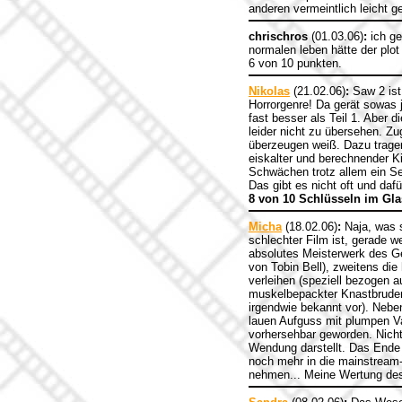
anderen vermeintlich leicht 
chrischros
(01.03.06)
:
ich ge
normalen leben hätte der plo
6 von 10 punkten.
Nikolas
(21.02.06)
:
Saw 2 ist
Horrorgenre! Da gerät sowas j
fast besser als Teil 1. Aber 
leider nicht zu übersehen. Z
überzeugen weiß. Dazu tragen
eiskalter und berechnender Ki
Schwächen trotz allem ein Se
Das gibt es nicht oft und daf
8 von 10 Schlüsseln im Gla
Micha
(18.02.06)
:
Naja, was s
schlechter Film ist, gerade w
absolutes Meisterwerk des G
von Tobin Bell), zweitens die
verleihen (speziell bezogen 
muskelbepackter Knastbruder
irgendwie bekannt vor). Neb
lauen Aufguss mit plumpen Var
vorhersehbar geworden. Nich
Wendung darstellt. Das Ende bl
noch mehr in die mainstream-t
nehmen... Meine Wertung des