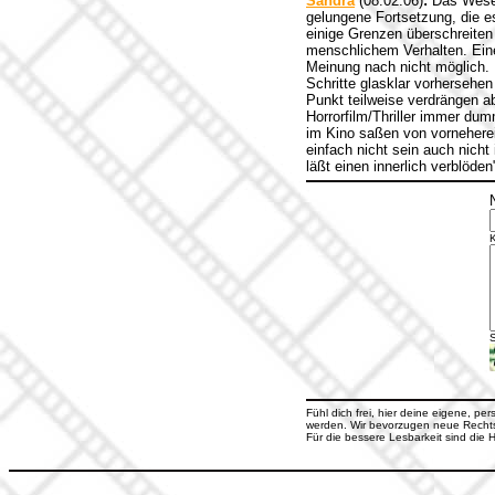
Sandra
(08.02.06)
:
Das Wesen
gelungene Fortsetzung, die e
einige Grenzen überschreiten
menschlichem Verhalten. Eine
Meinung nach nicht möglich. 
Schritte glasklar vorhersehe
Punkt teilweise verdrängen a
Horrorfilm/Thriller immer dum
im Kino saßen von vorneherein
einfach nicht sein auch nicht
läßt einen innerlich verblöde
S
Fühl dich frei, hier deine eigene, pe
werden. Wir bevorzugen neue Rechtsc
Für die bessere Lesbarkeit sind di