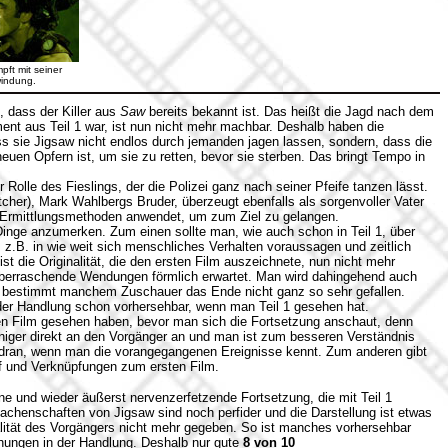
pft mit seiner
indung.
, dass der Killer aus
Saw
bereits bekannt ist. Das heißt die Jagd nach dem
ent aus Teil 1 war, ist nun nicht mehr machbar. Deshalb haben die
s sie Jigsaw nicht endlos durch jemanden jagen lassen, sondern, dass die
neuen Opfern ist, um sie zu retten, bevor sie sterben. Das bringt Tempo in
r Rolle des Fieslings, der die Polizei ganz nach seiner Pfeife tanzen lässt.
her), Mark Wahlbergs Bruder, überzeugt ebenfalls als sorgenvoller Vater
 Ermittlungsmethoden anwendet, um zum Ziel zu gelangen.
Dinge anzumerken. Zum einen sollte man, wie auch schon in Teil 1, über
.B. in wie weit sich menschliches Verhalten voraussagen und zeitlich
t die Originalität, die den ersten Film auszeichnete, nun nicht mehr
berraschende Wendungen förmlich erwartet. Man wird dahingehend auch
rd bestimmt manchem Zuschauer das Ende nicht ganz so sehr gefallen.
der Handlung schon vorhersehbar, wenn man Teil 1 gesehen hat.
en Film gesehen haben, bevor man sich die Fortsetzung anschaut, denn
niger direkt an den Vorgänger an und man ist zum besseren Verständnis
 dran, wenn man die vorangegangenen Ereignisse kennt. Zum anderen gibt
f und Verknüpfungen zum ersten Film.
ene und wieder äußerst nervenzerfetzende Fortsetzung, die mit Teil 1
achenschaften von Jigsaw sind noch perfider und die Darstellung ist etwas
ginalität des Vorgängers nicht mehr gegeben. So ist manches vorhersehbar
hungen in der Handlung. Deshalb nur gute
8 von 10