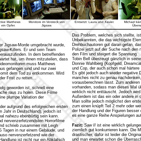
ctive Matthews
Monitore im Versteck von
Entsetzt: Laura und Xavier.
Michael käm
n ein Opfer.
Jigsaw.
Überw
Das Problem, welches sich stellte, ist
Unbekannten, die das wichtigste Elem
Drehbuchautoren gut daran getan, das
er Jigsaw-Morde umgebracht wurde,
Polizei jetzt auf der Suche nach den 
gsaw-Killers. Er und sein Team
den Film und steigert die Spannung.
 herauszufinden. In dem betreffenden
Tobin Bell überzeugt gänzlich in seine
artet hat, um ihnen mitzuteilen, dass
Donnie Wahlberg (Kopfgeld, Dreamcatc
n Videomonitoren muss Matthews
und Cop, der auch schon mal härtere
aus gefangen sind und nur zwei
Es gibt jedoch auch wieder negative 
d somit dem Tod zu entkommen. Wird
manches nicht zu genau nachdenken, z
der Frist zu retten…
vorausberechnen lässt. Zum anderen is
vorhanden, sodass man dieses Mal ü
lg geworden ist, schnell eine
wirklich nicht enttäuscht. Jedoch wi
ache raus zu holen. Diese Filme
Außerdem ist das ein oder andere in 
ine plumpe Variation der
Man sollte jedoch möglichst den erst
zum einen knüpft Teil 2 mehr oder we
der aufgrund des erfolgreichen ersten
der Handlung und der Figuren besser
m Jahr in Deutschland), jedoch ist
es eine ganze Reihe Anspielungen au
nal nahezu ebenbürtig sein kann.
nd nervenzerfetzendsten Horrorfilme
Fazit:
Saw II
ist eine wirklich gelung
 und schrieb zusammen mit Leigh
ziemlich gut konkurrieren kann. Die M
25 Tagen in nur einem Gebäude, und
drastischer, dafür ist leider die Ori
auso nervenzerfetzend wie der
und man erwartet schon die Überrasc
Handlung ist nicht nur ein Abklatsch