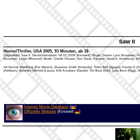
Saw II
Horror/Thriller, USA 2005, 93 Minuten, ab 18
Originaltitel: Saw II; Deutschlandstart: 09.02.2006 (Kinowelt); Regie: Darren Lynn Bousman;
Bousman, Leigh Whannell; Musik: Charlie Clouser, Don Davis; Kamera: David A. Armstrong; Sch
mit Donnie Wahlberg (Eric Mason), Shawnee Smith (Amanda), Tobin Bell (Jigsaw), Franky G (X
(Addison), Beverley Mitchell (Laura), Erik Knudsen (Daniel), Tim Burd (Obi), Lyriq Bent (Rigg)
Internet Movie Database
(
)
Offizielle Website
(Kinowelt
)