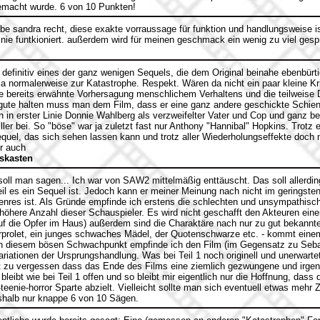
gemacht wurde. 6 von 10 Punkten!
be sandra recht, diese exakte vorraussage für funktion und handlungsweise is
t nie funtkioniert. außerdem wird für meinen geschmack ein wenig zu viel ge
 definitiv eines der ganz wenigen Sequels, die dem Original beinahe ebenbürt
a normalerweise zur Katastrophe. Respekt. Wären da nicht ein paar kleine Kri
die bereits erwähnte Vorhersagung menschlichem Verhaltens und die teilweise D
ugute halten muss man dem Film, dass er eine ganz andere geschickte Schiene
 in erster Linie Donnie Wahlberg als verzweifelter Vater und Cop und ganz be
ller bei. So "böse" war ja zuletzt fast nur Anthony "Hannibal" Hopkins. Trotz 
quel, das sich sehen lassen kann und trotz aller Wiederholungseffekte doch
ür auch
skasten
oll man sagen... Ich war von SAW2 mittelmäßig enttäuscht. Das soll allerdin
eil es ein Sequel ist. Jedoch kann er meiner Meinung nach nicht im geringsten 
enres ist. Als Gründe empfinde ich erstens die schlechten und unsympathis
 höhere Anzahl dieser Schauspieler. Es wird nicht geschafft den Akteuren ein
auf die Opfer im Haus) außerdem sind die Charaktäre nach nur zu gut bekannt
prolet, ein junges schwaches Mädel, der Quotenschwarze etc. - kommt eine
en diesem bösen Schwachpunkt empfinde ich den Film (im Gegensatz zu Seba
iationen der Ursprungshandlung. Was bei Teil 1 noch originell und unerwartet
t zu vergessen dass das Ende des Films eine ziemlich gezwungene und irge
eibt wie bei Teil 1 offen und so bleibt mir eigentlich nur die Hoffnung, dass de
eenie-horror Sparte abzielt. Vielleicht sollte man sich eventuell etwas mehr Z
halb nur knappe 6 von 10 Sägen.