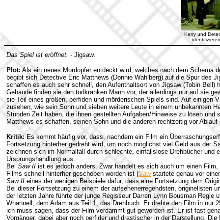
Kerry und Dete
identifiziere
Das Spiel ist eröffnet. -
Jigsaw.
Plot:
Als ein neues Mordopfer entdeckt wird, welches nach dem Schema d
begibt sich Detective Eric Matthews (Donnie Wahlberg) auf die Spur des Ji
schaffen es auch sehr schnell, den Aufenthaltsort von Jigsaw (Tobin Bell)
Gebäude finden sie den todkranken Mann vor, der allerdings nur auf sie gew
sie Teil eines großen, perfiden und mörderischen Spiels sind. Auf einige
zusehen, wie sein Sohn und sieben weitere Leute in einem unbekannten H
Stunden Zeit haben, die ihnen gestellten Aufgaben/Hinweise zu lösen un
Matthews es schaffen, seinen Sohn und die anderen rechtzeitig vor Ablauf 
Kritik:
Es kommt häufig vor, dass, nachdem ein Film ein Überraschungserfo
Fortsetzung hinterher gedreht wird, um noch möglichst viel Geld aus der S
zeichnen sich im Normalfall durch schlechte, einfallslose Drehbücher und e
Ursprungshandlung aus.
Bei
Saw II
ist es jedoch anders. Zwar handelt es sich auch um einen Film, 
Films schnell hinterher geschoben worden ist (
Saw
startete genau vor eine
Saw II
eines der wenigen Beispiele dafür, dass eine Fortsetzung dem Origi
Bei dieser Fortsetzung zu einem der aufsehenerregendsten, originellsten u
der letzten Jahre führte der junge Regisseur Darren Lynn Bousman Regie
Whannell, dem Adam aus Teil 1, das Drehbuch. Er drehte den Film in nur 
ich muss sagen, dass der Film verdammt gut geworden ist. Er ist fast gen
Vorgänger, dabei aber noch perfider und drastischer in der Darstellung. Die 