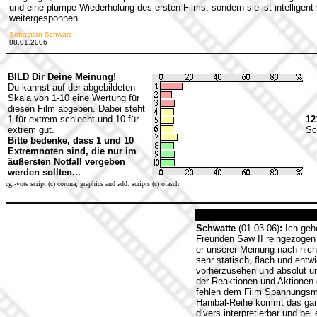
und eine plumpe Wiederholung des ersten Films, sondern sie ist intelligent v
weitergesponnen.
Sebastian Schwarz
08.01.2006
BILD Dir Deine Meinung!
Du kannst auf der abgebildeten
Skala von 1-10 eine Wertung für
diesen Film abgeben. Dabei steht
1 für extrem schlecht und 10 für
12
extrem gut.
Sc
Bitte bedenke, dass 1 und 10
Extremnoten sind, die nur im
äußersten Notfall vergeben
werden sollten...
cgi-vote script (c) corona, graphics and add. scripts (c) olasch
Schwatte
(01.03.06)
:
Ich gehe
Freunden Saw II reingezogen u
er unserer Meinung nach nich
sehr statisch, flach und entw
vorherzusehen und absolut un
der Reaktionen und Aktionen d
fehlen dem Film Spannungsmom
Hanibal-Reihe kommt das ganze 
divers interpretierbar und b