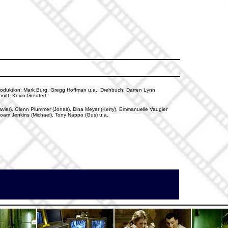
 Produktion: Mark Burg, Gregg Hoffman u.a.; Drehbuch: Darren Lynn
nitt: Kevin Greutert
avier), Glenn Plummer (Jonas), Dina Meyer (Kerry), Emmanuelle Vaugier
, Noam Jenkins (Michael), Tony Nappo (Gus) u.a.