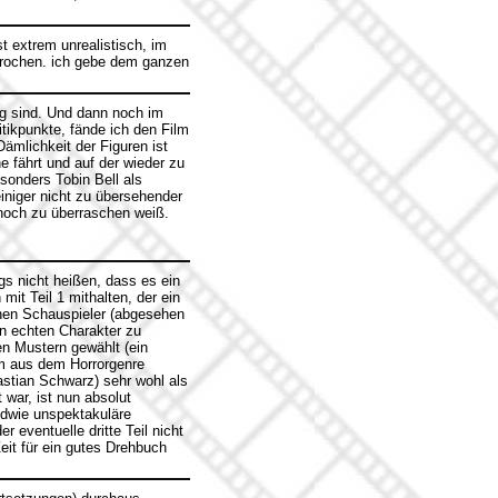
t extrem unrealistisch, im
sprochen. ich gebe dem ganzen
ig sind. Und dann noch im
tikpunkte, fände ich den Film
ämlichkeit der Figuren ist
 fährt und auf der wieder zu
sonders Tobin Bell als
einiger nicht zu übersehender
 noch zu überraschen weiß.
gs nicht heißen, dass es ein
mit Teil 1 mithalten, der ein
chen Schauspieler (abgesehen
en echten Charakter zu
en Mustern gewählt (ein
m aus dem Horrorgenre
stian Schwarz) sehr wohl als
 war, ist nun absolut
ndwie unspektakuläre
r eventuelle dritte Teil nicht
eit für ein gutes Drehbuch