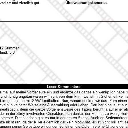
Überwachungskameras.
ariiert und ziemlich gut
12
Stimmen
hnitt:
5.3
Leser-Kommentare:
 mal auf meine Vorderleute ein und ergänze das ganze ein wenig: Ich habe mi
nd richtig angetan waren wir nicht von dem Film. Es ist mit Sicherheit kein 
t im geringsten mit SAW I mithalten. Nun, warum denken wir das. Zum einen
ickeln in keinster Weise eine Ausstrahlung oder Leben. Darüber hinaus ist auc
realistisch, denn die ganze Vorgehensweise des Täters beruht ja auf einer a
er in der Stroy involvierten Charaktere. Ich denke, der Film ist zu wenig Horr
ente. Diese jedoch gibt es nur in der ersten Szene. Auch an Serienmörder 
nicht ran, da der Killer eigentlich gar kein Motiv hat. er ist nicht brilliant, 
ei einigen seiner Selbstüberwindungen scheinen die Opfer nie eine Chacne geh