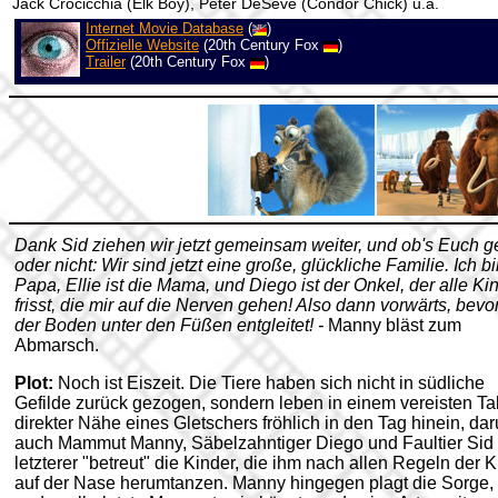
Jack Crocicchia (Elk Boy), Peter DeSève (Condor Chick) u.a.
Internet Movie Database
(
)
Offizielle Website
(20th Century Fox
)
Trailer
(20th Century Fox
)
Dank Sid ziehen wir jetzt gemeinsam weiter, und ob's Euch ge
oder nicht: Wir sind jetzt eine große, glückliche Familie. Ich b
Papa, Ellie ist die Mama, und Diego ist der Onkel, der alle Ki
frisst, die mir auf die Nerven gehen! Also dann vorwärts, bevo
der Boden unter den Füßen entgleitet! -
Manny bläst zum
Abmarsch.
Plot:
Noch ist Eiszeit. Die Tiere haben sich nicht in südliche
Gefilde zurück gezogen, sondern leben in einem vereisten Tal
direkter Nähe eines Gletschers fröhlich in den Tag hinein, dar
auch Mammut Manny, Säbelzahntiger Diego und Faultier Sid 
letzterer "betreut" die Kinder, die ihm nach allen Regeln der 
auf der Nase herumtanzen. Manny hingegen plagt die Sorge,