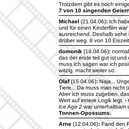
Trotzdem gibt es noch einig
7 von 10 singenden Geiern
Michael
(21.04.06)
:
Ich habe
und für einen Kinderfilm war
ausreichend. Deshalb sehe i
drüber weg. 8 von 10 Eiszeit
domonik
(18.04.06)
:
normale
das der erste teil gut ist un
muss ich sagen war ich posit
witzig. macht weiter so.
Olaf
(15.04.06)
:
Naja... Ung
Tiere... Da muss man nicht 
Aber ich muss zugeben, das
Wert auf innere Logik legt. -
Ice Age 2
war unterhaltsam u
Tonnen-Opossums.
Arne
(12.04.06)
:
Fand den Fi