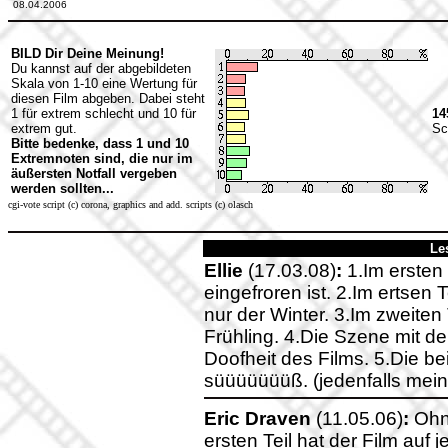
08.04.2006
BILD Dir Deine Meinung!
Du kannst auf der abgebildeten
Skala von 1-10 eine Wertung für
diesen Film abgeben. Dabei steht
1 für extrem schlecht und 10 für
14
extrem gut.
Sc
Bitte bedenke, dass 1 und 10
Extremnoten sind, die nur im
äußersten Notfall vergeben
werden sollten...
cgi-vote script (c) corona, graphics and add. scripts (c) olasch
Le
Ellie
(17.03.08)
:
1.Im ersten 
eingefroren ist. 2.Im ertsen T
nur der Winter. 3.Im zweiten T
Frühling. 4.Die Szene mit den
Doofheit des Films. 5.Die b
süüüüüüüß. (jedenfalls mei
Eric Draven
(11.05.06)
:
Ohne
ersten Teil hat der Film auf