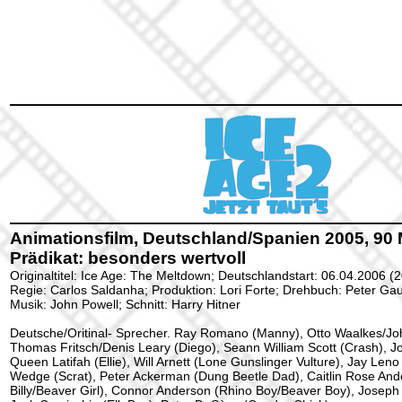
Animationsfilm, Deutschland/Spanien 2005, 90 M
Prädikat: besonders wertvoll
Originaltitel: Ice Age: The Meltdown; Deutschlandstart: 06.04.2006 (
Regie: Carlos Saldanha; Produktion: Lori Forte; Drehbuch: Peter Gau
Musik: John Powell; Schnitt: Harry Hitner
Deutsche/Oritinal- Sprecher. Ray Romano (Manny), Otto Waalkes/Jo
Thomas Fritsch/Denis Leary (Diego), Seann William Scott (Crash), J
Queen Latifah (Ellie), Will Arnett (Lone Gunslinger Vulture), Jay Leno
Wedge (Scrat), Peter Ackerman (Dung Beetle Dad), Caitlin Rose And
Billy/Beaver Girl), Connor Anderson (Rhino Boy/Beaver Boy), Joseph 