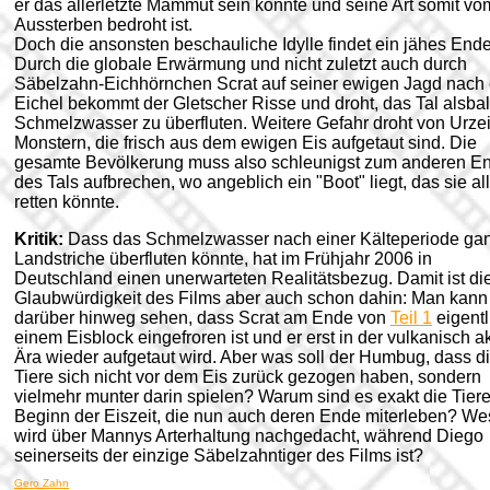
er das allerletzte Mammut sein könnte und seine Art somit vo
Aussterben bedroht ist.
Doch die ansonsten beschauliche Idylle findet ein jähes Ende
Durch die globale Erwärmung und nicht zuletzt auch durch
Säbelzahn-Eichhörnchen Scrat auf seiner ewigen Jagd nach 
Eichel bekommt der Gletscher Risse und droht, das Tal alsbal
Schmelzwasser zu überfluten. Weitere Gefahr droht von Urzei
Monstern, die frisch aus dem ewigen Eis aufgetaut sind. Die
gesamte Bevölkerung muss also schleunigst zum anderen E
des Tals aufbrechen, wo angeblich ein "Boot" liegt, das sie al
retten könnte.
Kritik:
Dass das Schmelzwasser nach einer Kälteperiode ga
Landstriche überfluten könnte, hat im Frühjahr 2006 in
Deutschland einen unerwarteten Realitätsbezug. Damit ist di
Glaubwürdigkeit des Films aber auch schon dahin: Man kann
darüber hinweg sehen, dass Scrat am Ende von
Teil 1
eigentl
einem Eisblock eingefroren ist und er erst in der vulkanisch a
Ära wieder aufgetaut wird. Aber was soll der Humbug, dass d
Tiere sich nicht vor dem Eis zurück gezogen haben, sondern
vielmehr munter darin spielen? Warum sind es exakt die Tier
Beginn der Eiszeit, die nun auch deren Ende miterleben? We
wird über Mannys Arterhaltung nachgedacht, während Diego
seinerseits der einzige Säbelzahntiger des Films ist?
Gero Zahn