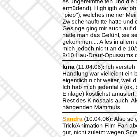
es ungereimtheiten und die 
ermüdend). Highligth war oh
"piep"), welches meiner Mein
Zwischenauftritte hatte und
Gesinge ging mir auch auf 
hatte man das Gefühl, sie sei
gekommen.... Alles in allem 
mich jedoch nicht an die 10/
8/10 Hau-Drauf-Opussums d
luna
(11.04.06)
:
Ich versteh d
Handlung war vielleicht ein
eigentlich nicht weiter, weil
Ich hab mich jedenfalls (ok,
Einlage) köstlichst amüsiert
Rest des Kinosaals auch. A
hängenden Mammuts.
Sandra
(10.04.06)
:
Also so g
Trick/Animation-Film-Fan aber
gut, nicht zuletzt wegen Scr