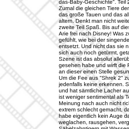
das-Baby-Geschichte". Teil 2 
Zumal die gleichen Tiere de
das große Tauen und das al
altern. Denkt man nicht wei
zweite Teil Spaß. Bis auf di
Arie frei nach Disney! Was 
gefühlt, wie bei der singende
entsetzt. Und nicht das sie
sich auch noch getürmt, get
Szene ist das absolut allerüb
gesehen habe und wirft die
an dieser einen Stelle ges
Um die Fee aus "Shrek 2" zu
jedenfalls keine erkennen. Sc
und hat sämtliche Lacher auf
ist weniger sentimental als 
Meinung nach auch nicht rich
extrem schlecht gemacht, das
habe eigentlich kein Auge d
weglachen, rausgehen, verg
Säbelzahntigern mit Wasser