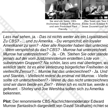
Sie sind ein Team: CBS-
Das Team von “See I
Anchorman Edward R. Murrow
Eddie Scott, Edward R
und sein Produzent Fred
Jesse Zousmer und Joh
Friendly.
Lass mal sehen, ja. - Das ist nichts weiter als ein Loyalitätseid
Zu CBS? - ... und zu Amerika. - Du versprichst, ein loyaler
Amerikaner zu sein? - Aber alle Reporter haben das unterzeic
- Wem versprichst du das? CBS? - Murrow hat unterzeichnet. 
Murrow hat unterzeichnet? - Ja. - Oh. 'Stehen Sie oder stand
jemals auf der vom Justizministerium erstellten Liste von
subversiven Gruppen?' Na schön, lass uns mal überlegen, w
wirklich steht. Ist es eine Verletzung bürgerlicher Freiheiten o
vielleicht Zensur? ... Murrow hat das unterzeichnet? - Ja. Und
und Stanton. - Vielleicht redest du erstmal mit Murrow. - Vielle
sollte ich unterschreiben!? - Wenn du das nicht unterzeichnes
sind wir dann beide ein Ziel? - Wenn ich es nicht tue, werde i
gefeuert. -
Shirley
und Joe Wershba sollen sich zu Amerika
bekennen.
Plot:
Der renommierte CBS-Nachrichtenmoderator Edward
Murrow (fantastisch dargestellt von David Strathairn) richtet s