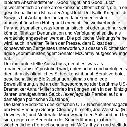
lapidare Abschiedsformel „Good Night, and Good Luck“
allwöchtentlich an eine amerikanische Öffentlichkeit, die in e
gesellschaftlichen Klima der Angst lebt. Der Kalte Krieg mit d
Sowjets hat Anfang der fünfziger Jahre einen ersten
athmosphärischen Höhepunkt erreicht. Die weitverbreitete
Paranoia vor allem, was kommunistisch ist oder auch nur sei
könnte, führt zur Denunziation und Verfolgung aller, die als
verdächtig angesehen werden. Die politische Meinungsfreihei
wird, auch in weiten Teilen der Presse, dem Diktat des
konservativen Zeitgeistes unterworfen, zu dessen Richter sic
rigide „Kommunistenjäger“ Senator McCarthy aufgeschwung
hat.
Der ihm unterstellte Ausschuss, der alles, was als
„unamerikanisch“ postuliert wird, untersuchen und verfolgen so
dient ihm als öffentliches Schreckenstribunal. Berufsverbote,
gesellschaftliche Bloßstellungen, oftmals ohne jede
Beweisführung, sind an der Tagesordnung (der berühmte US-
Dramatiker Arthur Miller schrieb im übrigen sein in den fünfzi
Jahren uraufgeführtes Stück
Hexenjagd
als Parabel auf die
damaligen politischen Zustände).
Die kleine Redaktion des kritischen CBS-Nachrichtenmagazi
um Fred Friendly (George Clooney himself), Joe Wershba (R
Downey Jr.) und Moderator Murrow wagt den Aufstand und le
sich, gegen die Bedenken der Senderführung, in ihrer
wöchentlichen Fernsehsendung mit McCarthy an und stellt d