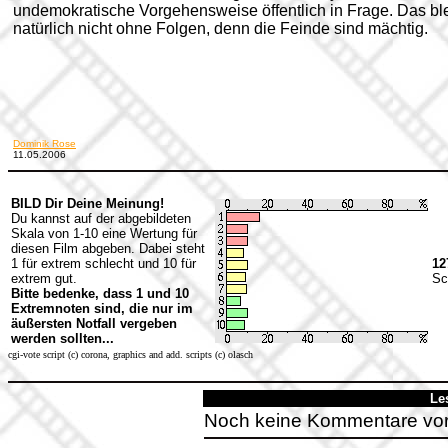
undemokratische Vorgehensweise öffentlich in Frage. Das ble
natürlich nicht ohne Folgen, denn die Feinde sind mächtig.
Dominik Rose
11.05.2006
BILD Dir Deine Meinung!
Du kannst auf der abgebildeten
Skala von 1-10 eine Wertung für
diesen Film abgeben. Dabei steht
1 für extrem schlecht und 10 für
12
extrem gut.
Sc
Bitte bedenke, dass 1 und 10
Extremnoten sind, die nur im
äußersten Notfall vergeben
werden sollten...
cgi-vote script (c) corona, graphics and add. scripts (c) olasch
Le
Noch keine Kommentare vo