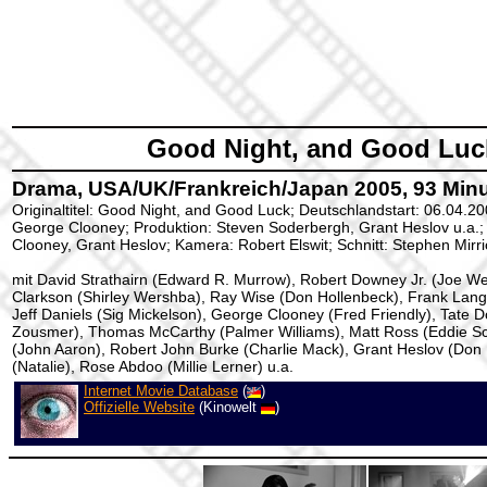
Good Night, and Good Luc
Drama, USA/UK/Frankreich/Japan 2005, 93 Minut
Originaltitel: Good Night, and Good Luck; Deutschlandstart: 06.04.20
George Clooney; Produktion: Steven Soderbergh, Grant Heslov u.a.
Clooney, Grant Heslov; Kamera: Robert Elswit; Schnitt: Stephen Mirr
mit David Strathairn (Edward R. Murrow), Robert Downey Jr. (Joe We
Clarkson (Shirley Wershba), Ray Wise (Don Hollenbeck), Frank Lange
Jeff Daniels (Sig Mickelson), George Clooney (Fred Friendly), Tate 
Zousmer), Thomas McCarthy (Palmer Williams), Matt Ross (Eddie S
(John Aaron), Robert John Burke (Charlie Mack), Grant Heslov (Don H
(Natalie), Rose Abdoo (Millie Lerner) u.a.
Internet Movie Database
(
)
Offizielle Website
(Kinowelt
)