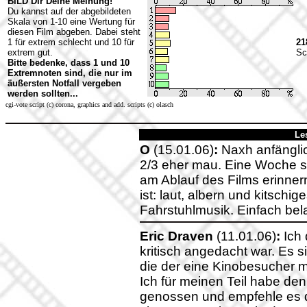
BILD Dir Deine Meinung!
Du kannst auf der abgebildeten
Skala von 1-10 eine Wertung für
diesen Film abgeben. Dabei steht
1 für extrem schlecht und 10 für
21
extrem gut.
Sc
Bitte bedenke, dass 1 und 10
Extremnoten sind, die nur im
äußersten Notfall vergeben
werden sollten...
cgi-vote script (c) corona, graphics and add. scripts (c) olasch
Le
O
(15.01.06)
:
Naxh anfänglic
2/3 eher mau. Eine Woche s
am Ablauf des Films erinne
ist: laut, albern und kitschi
Fahrstuhlmusik. Einfach bela
Eric Draven
(11.01.06)
:
Ich 
kritisch angedacht war. Es s
die der eine Kinobesucher m
Ich für meinen Teil habe de
genossen und empfehle es d