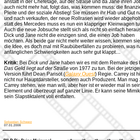
anstatt in der Chefetage, auf der Straße und da Jane ihren Jo
auch nicht mehr hat, folgt das, was kommen muss: die finanzi
Pleite und der soziale Abstieg! Sie müssen ihr Hab und Gut 
und nach verkaufen, der neue Rollrasen wird wieder abgehol
statt des Mercedes muss es nun ein klappriger Kleinwagen tu
Auch die neue Jobsuche stellt sich als nicht so einfach herau
Dick und Jane nicht die einzigen sind, die einen Job haben
möchten. Als beide gar nicht mehr weiter wissen, kommen sie
die Idee, es doch mal mit Raubüberfällen zu probieren, was 
anfänglichen Schwierigkeiten auch sehr gut klappt…
Kritik:
Bei
Dick und Jane
haben wir es mit dem Remake des 
Das Geld liegt auf der Straße
von 1977 zu tun. Bei der jetzige
Version führt Dean Parisot (
Galaxy Quest
) Regie. Carrey ist h
nicht nur Hauptdarsteller, sondern auch Produzent. Man mag
Carrey stehen, wie man will, aber hier ist er wieder mal in se
Element und überzeugt auf ganzer Linie. Er kann seine Mimi
sein Slapstiktalent voll entfalten.
Sebastian Schwarz
07.01.2006