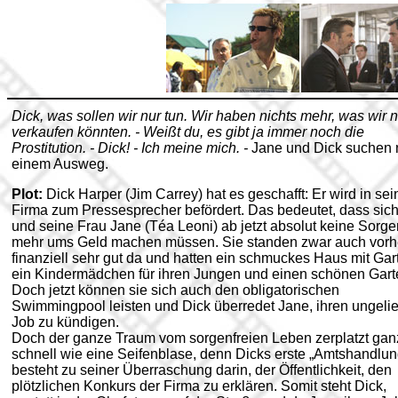
Dick, was sollen wir nur tun. Wir haben nichts mehr, was wir 
verkaufen könnten. - Weißt du, es gibt ja immer noch die
Prostitution. - Dick! - Ich meine mich. -
Jane und Dick suchen
einem Ausweg.
Plot:
Dick Harper (Jim Carrey) hat es geschafft: Er wird in sei
Firma zum Pressesprecher befördert. Das bedeutet, dass sic
und seine Frau Jane (Téa Leoni) ab jetzt absolut keine Sorge
mehr ums Geld machen müssen. Sie standen zwar auch vorh
finanziell sehr gut da und hatten ein schmuckes Haus mit Gar
ein Kindermädchen für ihren Jungen und einen schönen Gart
Doch jetzt können sie sich auch den obligatorischen
Swimmingpool leisten und Dick überredet Jane, ihren ungeli
Job zu kündigen.
Doch der ganze Traum vom sorgenfreien Leben zerplatzt gan
schnell wie eine Seifenblase, denn Dicks erste „Amtshandlun
besteht zu seiner Überraschung darin, der Öffentlichkeit, den
plötzlichen Konkurs der Firma zu erklären. Somit steht Dick,