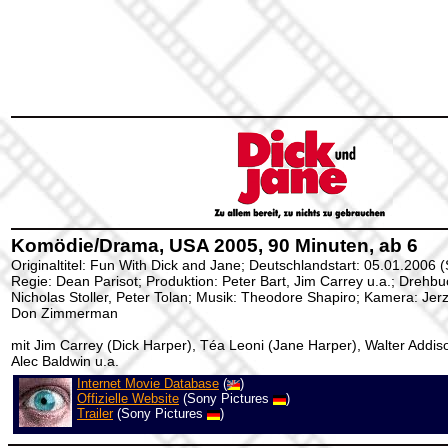
Komödie/Drama, USA 2005, 90 Minuten, ab 6
Originaltitel: Fun With Dick and Jane; Deutschlandstart: 05.01.2006 (
Regie: Dean Parisot; Produktion: Peter Bart, Jim Carrey u.a.; Drehb
Nicholas Stoller, Peter Tolan; Musik: Theodore Shapiro; Kamera: Jerzy 
Don Zimmerman
mit Jim Carrey (Dick Harper), Téa Leoni (Jane Harper), Walter Addi
Alec Baldwin u.a.
Internet Movie Database
(
)
Offizielle Website
(Sony Pictures
)
Trailer
(Sony Pictures
)