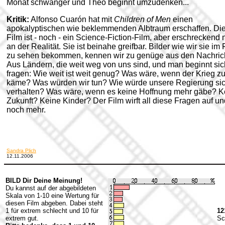
Monat schwanger und Theo beginnt umzudenken...
Kritik:
Alfonso Cuarón hat mit
Children of Men
einen
apokalyptischen wie beklemmenden Albtraum erschaffen. Di
Film ist - noch - ein Science-Fiction-Film, aber erschreckend 
an der Realität. Sie ist beinahe greifbar. Bilder wie wir sie im 
zu sehen bekommen, kennen wir zu genüge aus den Nachric
Aus Ländern, die weit weg von uns sind, und man beginnt sic
fragen: Wie weit ist weit genug? Was wäre, wenn der Krieg z
käme? Was würden wir tun? Wie würde unsere Regierung si
verhalten? Was wäre, wenn es keine Hoffnung mehr gäbe? K
Zukunft? Keine Kinder? Der Film wirft all diese Fragen auf un
noch mehr.
Sandra Plich
12.11.2006
BILD Dir Deine Meinung!
Du kannst auf der abgebildeten
Skala von 1-10 eine Wertung für
diesen Film abgeben. Dabei steht
1 für extrem schlecht und 10 für
12
extrem gut.
Sc