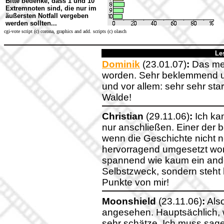
Bitte bedenke, dass 1 und 10
Extremnoten sind, die nur im
äußersten Notfall vergeben
werden sollten...
cgi-vote script (c) corona, graphics and add. scripts (c) olasch
Le
Dominik
(23.01.07)
:
Das meis
worden. Sehr beklemmend un
und vor allem: sehr sehr sta
Walde!
Christian
(29.11.06)
:
Ich ka
nur anschließen. Einer der b
wenn die Geschichte nicht neu
hervorragend umgesetzt wor
spannend wie kaum ein andere
Selbstzweck, sondern steht 
Punkte von mir!
Moonshield
(23.11.06)
:
Also
angesehen. Hauptsächlich, w
sehr schätze. Ich muss sage, 