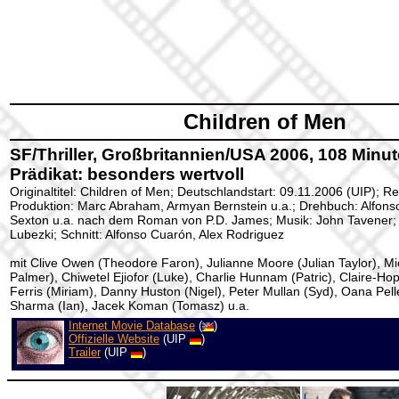
Children of Men
SF/Thriller, Großbritannien/USA 2006, 108 Minu
Prädikat: besonders wertvoll
Originaltitel: Children of Men; Deutschlandstart: 09.11.2006 (UIP); R
Produktion: Marc Abraham, Armyan Bernstein u.a.; Drehbuch: Alfons
Sexton u.a. nach dem Roman von P.D. James; Musik: John Tavene
Lubezki; Schnitt: Alfonso Cuarón, Alex Rodriguez
mit Clive Owen (Theodore Faron), Julianne Moore (Julian Taylor), M
Palmer), Chiwetel Ejiofor (Luke), Charlie Hunnam (Patric), Claire-Ho
Ferris (Miriam), Danny Huston (Nigel), Peter Mullan (Syd), Oana Pell
Sharma (Ian), Jacek Koman (Tomasz) u.a.
Internet Movie Database
(
)
Offizielle Website
(UIP
)
Trailer
(UIP
)