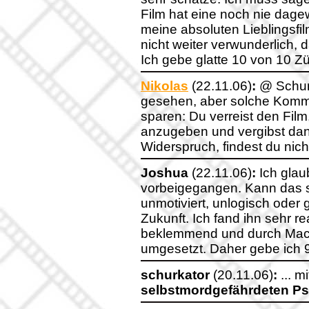
Film hat eine noch nie dag
meine absoluten Lieblingsfil
nicht weiter verwunderlich, 
Ich gebe glatte 10 von 10 Zü
Nikolas
(22.11.06)
:
@ Schurk
gesehen, aber solche Komme
sparen: Du verreist den Fil
anzugeben und vergibst dan
Widerspruch, findest du nich
Joshua
(22.11.06)
:
Ich glaub
vorbeigegangen. Kann das s
unmotiviert, unlogisch oder 
Zukunft. Ich fand ihn sehr r
beklemmend und durch Macha
umgesetzt. Daher gebe ich 9
schurkator
(20.11.06)
:
... 
selbstmordgefährdeten P