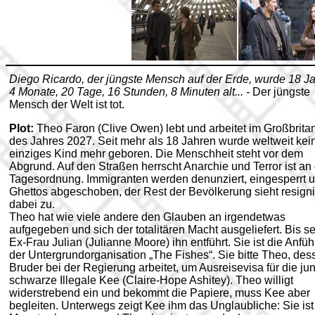
Diego Ricardo, der jüngste Mensch auf der Erde, wurde 18 Ja
4 Monate, 20 Tage, 16 Stunden, 8 Minuten alt... -
Der jüngste
Mensch der Welt ist tot.
Plot:
Theo Faron (Clive Owen) lebt und arbeitet im Großbrita
des Jahres 2027. Seit mehr als 18 Jahren wurde weltweit kei
einziges Kind mehr geboren. Die Menschheit steht vor dem
Abgrund. Auf den Straßen herrscht Anarchie und Terror ist an
Tagesordnung. Immigranten werden denunziert, eingesperrt u
Ghettos abgeschoben, der Rest der Bevölkerung sieht resigni
dabei zu.
Theo hat wie viele andere den Glauben an irgendetwas
aufgegeben und sich der totalitären Macht ausgeliefert. Bis s
Ex-Frau Julian (Julianne Moore) ihn entführt. Sie ist die Anfüh
der Untergrundorganisation „The Fishes“. Sie bitte Theo, des
Bruder bei der Regierung arbeitet, um Ausreisevisa für die ju
schwarze Illegale Kee (Claire-Hope Ashitey). Theo willigt
widerstrebend ein und bekommt die Papiere, muss Kee aber
begleiten. Unterwegs zeigt Kee ihm das Unglaubliche: Sie ist