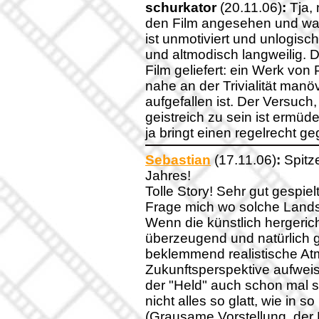
schurkator
(20.11.06)
:
Tja, 
den Film angesehen und war
ist unmotiviert und unlogisch
und altmodisch langweilig. 
Film geliefert: ein Werk von
nahe an der Trivialität man
aufgefallen ist. Der Versuch,
geistreich zu sein ist ermü
ja bringt einen regelrecht g
Sebastian
(17.11.06)
:
Spitze
Jahres!
Tolle Story! Sehr gut gespielt
Frage mich wo solche Lands
Wenn die künstlich hergerich
überzeugend und natürlich 
beklemmend realistische At
Zukunftsperspektive aufweist
der "Held" auch schon mal st
nicht alles so glatt, wie in
(Grausame Vorstellung, der 