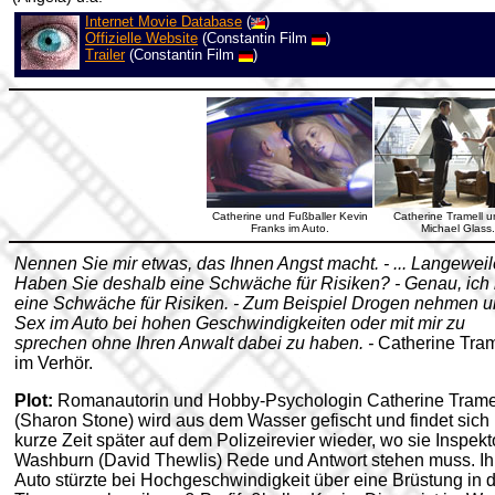
Internet Movie Database
(
)
Offizielle Website
(Constantin Film
)
Trailer
(Constantin Film
)
Catherine und Fußballer Kevin
Catherine Tramell u
Franks im Auto.
Michael Glass.
Nennen Sie mir etwas, das Ihnen Angst macht. - ... Langeweile
Haben Sie deshalb eine Schwäche für Risiken? - Genau, ich
eine Schwäche für Risiken. - Zum Beispiel Drogen nehmen 
Sex im Auto bei hohen Geschwindigkeiten oder mit mir zu
sprechen ohne Ihren Anwalt dabei zu haben. -
Catherine Tram
im Verhör.
Plot:
Romanautorin und Hobby-Psychologin Catherine Trame
(Sharon Stone) wird aus dem Wasser gefischt und findet sich
kurze Zeit später auf dem Polizeirevier wieder, wo sie Inspekt
Washburn (David Thewlis) Rede und Antwort stehen muss. Ih
Auto stürzte bei Hochgeschwindigkeit über eine Brüstung in d