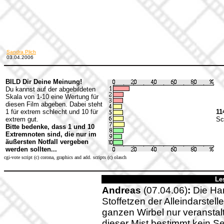
Sandra Plich
03.04.2006
BILD Dir Deine Meinung!
Du kannst auf der abgebildeten
Skala von 1-10 eine Wertung für
diesen Film abgeben. Dabei steht
1 für extrem schlecht und 10 für
11
extrem gut.
Sc
Bitte bedenke, dass 1 und 10
Extremnoten sind, die nur im
äußersten Notfall vergeben
werden sollten...
cgi-vote script (c) corona, graphics and add. scripts (c) olasch
Le
Andreas
(07.04.06)
:
Die Han
Stoffetzen der Alleindarstel
ganzen Wirbel nur veranstalt
dieser Mist bestimmt kein Se