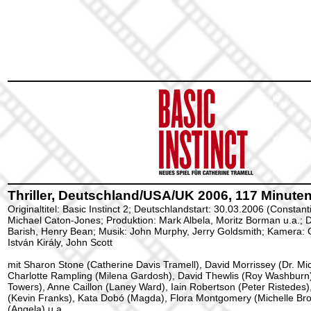
Thriller, Deutschland/USA/UK 2006, 117 Minuten
Originaltitel: Basic Instinct 2; Deutschlandstart: 30.03.2006 (Constant
Michael Caton-Jones; Produktion: Mark Albela, Moritz Borman u.a.; 
Barish, Henry Bean; Musik: John Murphy, Jerry Goldsmith; Kamera: G
István Király, John Scott
mit Sharon Stone (Catherine Davis Tramell), David Morrissey (Dr. Mi
Charlotte Rampling (Milena Gardosh), David Thewlis (Roy Washbur
Towers), Anne Caillon (Laney Ward), Iain Robertson (Peter Ristedes)
(Kevin Franks), Kata Dobó (Magda), Flora Montgomery (Michelle Bro
(Angela) u.a.