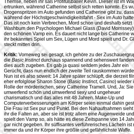
Themse, neben ihr saß Profifußballer Kevin. Dieser ist im W
ertrunken, während Catherine selbst sich retten konnte. Es w
Drogenspritzen im Auto gefunden und Catherine gibt zu, dass 
während der Höchstgeschwindigkeitsfahrt - Sex im Auto hatte
Das ist noch kein Verbrechen, Mord schon und deshalb setzt
Washburn den Psychologen Michael Glass (David Morrissey)
den schönen Vamp ein. Es dauert nicht lange bis Catherine 
ihr bekanntes Spiel um Sex, Lügen und Mord spielt und Dr. G
steckt mitten drin.
Kritik:
Vorneweg sei gesagt, ich gehöre zu der Zuschauergr
die
Basic Instinct
durchaus spannend und sehenswert fanden
dies auch zugeben. Es gab ja quasi seitdem jedes Jahr ein
Gerücht, dass nun endlich der zweite Teil rauskommen würde
Nun ist es also soweit: 14 Jahre später schlüpft, die derzeit fi
eher erfolglose Sharon Stone (
Basic Instinct
,
Casino
) wieder 
Rolle der mörderischen, sexy Catherine Tramell. Und, Ja: Sie 
umwerfend schön und umwerfend sexy und ungeheuer
charismatisch und das alles mit 48 Jahren. Make-Up und
Computerverbesserungen am Körper seien einmal dahin geste
Die Frau ist Sex pur und Punkt. Bei den Nahaufnahmen sieh
ihr die Falten an, aber sie ist trotz allem eine Augenweide und
spielt den Vamp so, als hätte es diese Zeitspanne von 14 Jah
gar nicht gegeben.
Ihr süffisantes verführerisches Lächeln ist
immer da und ihr Körper ihre größte und gefährlichste Waffe.