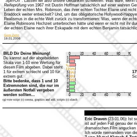
"Spin-Off". Lassen wir also unsere Gedanken schweifen: Was wäre, wenn 
Reifeprüfung
von 1967 mit Dustin Hoffman tatsächlich auf einer wahren Ges
Leben der echten Mrs. Robinson, das ihrer echten Tochter Elaine und nich
Braddock weiter entwickelt? Und, um das obligatorische Hollywood-Happyen
Realismus in die echte Welt zurück zu transformieren: Was, wenn der echt
Elaine Robinsons Hochzeit unterbrochen hätte und wenn er nicht mit ihr 
der echten Elaine nach ihrer Eskapade mit dem echten Benjamin tatsächl
Gero Zahn
19.01.2006
BILD Dir Deine Meinung!
Du kannst auf der abgebildeten
Skala von 1-10 eine Wertung für
diesen Film abgeben. Dabei steht
1 für extrem schlecht und 10 für
17
extrem gut.
Sc
Bitte bedenke, dass 1 und 10
Extremnoten sind, die nur im
äußersten Notfall vergeben
werden sollten...
cgi-vote script (c) corona, graphics and add. scripts (c) olasch
Eric Draven
(23.01.06)
:
Ist s
ist auf jeden Fall genau der 
dramatischen Film angucken
Ich würde niemandem von dies