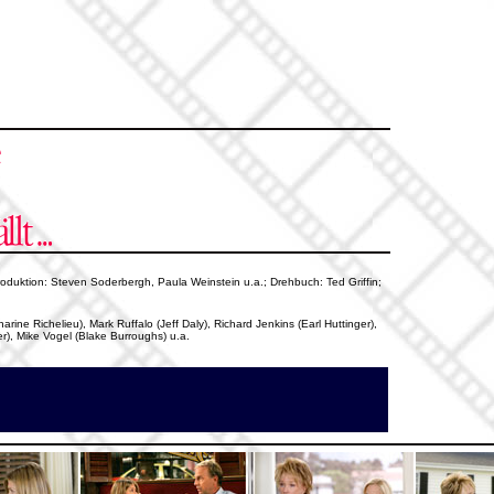
Produktion: Steven Soderbergh, Paula Weinstein u.a.; Drehbuch: Ted Griffin;
rine Richelieu), Mark Ruffalo (Jeff Daly), Richard Jenkins (Earl Huttinger),
), Mike Vogel (Blake Burroughs) u.a.