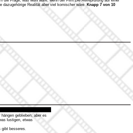
m die Frage, was wohl wäre, wenn der Film
Die Reifeprüfung
auf einer
e dazugehörige Realität aber viel komischer wäre.
Knapp 7 von 10
r hängen geblieben, aber es
was lustigen, etwas
 gibt besseres.