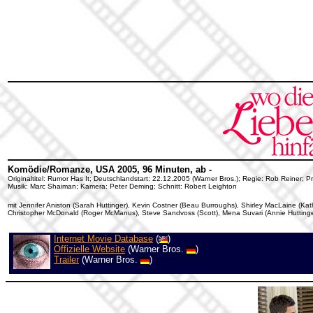
Komödie/Romanze, USA 2005, 96 Minuten, ab -
Originaltitel: Rumor Has It; Deutschlandstart: 22.12.2005 (Warner Bros.); Regie: Rob Reiner; 
Musik: Marc Shaiman; Kamera: Peter Deming; Schnitt: Robert Leighton
mit Jennifer Aniston (Sarah Huttinger), Kevin Costner (Beau Burroughs), Shirley MacLaine (Katha
Christopher McDonald (Roger McManus), Steve Sandvoss (Scott), Mena Suvari (Annie Huttinger
Internet Movie Database
(
)
Offizielle Website
(Warner Bros.
)
Trailer
(Warner Bros.
)