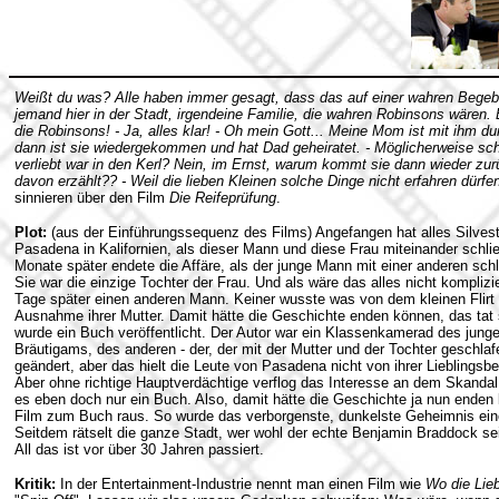
Weißt du was? Alle haben immer gesagt, dass das auf einer wahren Begeb
jemand hier in der Stadt, irgendeine Familie, die wahren Robinsons wären. E
die Robinsons! - Ja, alles klar! - Oh mein Gott... Meine Mom ist mit ihm 
dann ist sie wiedergekommen und hat Dad geheiratet. - Möglicherweise sch
verliebt war in den Kerl? Nein, im Ernst, warum kommt sie dann wieder zu
davon erzählt?? - Weil die lieben Kleinen solche Dinge nicht erfahren dürfe
sinnieren über den Film
Die Reifeprüfung
.
Plot:
(aus der Einführungssequenz des Films) Angefangen hat alles Silvest
Pasadena in Kalifornien, als dieser Mann und diese Frau miteinander schli
Monate später endete die Affäre, als der junge Mann mit einer anderen schl
Sie war die einzige Tochter der Frau. Und als wäre das alles nicht komplizie
Tage später einen anderen Mann. Keiner wusste was von dem kleinen Flirt d
Ausnahme ihrer Mutter. Damit hätte die Geschichte enden können, das tat s
wurde ein Buch veröffentlicht. Der Autor war ein Klassenkamerad des jung
Bräutigams, des anderen - der, der mit der Mutter und der Tochter geschl
geändert, aber das hielt die Leute von Pasadena nicht von ihrer Lieblingsb
Aber ohne richtige Hauptverdächtige verflog das Interesse an dem Skandal 
es eben doch nur ein Buch. Also, damit hätte die Geschichte ja nun enden
Film zum Buch raus. So wurde das verborgenste, dunkelste Geheimnis eine
Seitdem rätselt die ganze Stadt, wer wohl der echte Benjamin Braddock se
All das ist vor über 30 Jahren passiert.
Kritik:
In der Entertainment-Industrie nennt man einen Film wie
Wo die Lieb