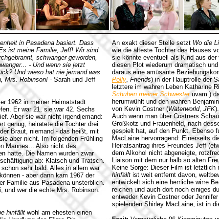
enheit in Pasadena basiert. Dass
An exakt dieser Stelle setzt
Wo die Li
s ist meine Familie, Jeff! Wir sind
wie die älteste Tochter des Hauses 
durchgebrannt, schwanger geworden,
sie könnte eventuell als Kind aus der
wanger... - Und wenn sie jetzt
diesen Plot wiederum dramatisch und
rück? Und wieso hat nie jemand was
daraus eine amüsante Beziehungskomöd
n, Mrs. Robinson! -
Sarah und Jeff
Polly
,
Friends
) in der Hauptrolle der
letztere im wahren Leben Katharine R
Schuhen meiner Schwester
uvam.) da
herumwühlt und den wahren Benjamin B
er 1962 in meiner Heimatstadt
von Kevin Costner (
Waterworld
,
JFK
).
efen. Er war 21, sie war 42. Sechs
Auch wenn man über Costners Schaus
ief. Aber sie war nicht irgendjemand:
Großkotz und Frauenheld, nach dess
rt genug, heiratete die Tochter drei
gespielt hat, auf den Punkt. Ebenso f
er Braut, niemand - das heißt, mit
MacLaine hervorragend: Einerseits die 
ie aber nicht. Im folgenden Frühling
Heiratsantrag ihres Freundes Jeff (etw
en Mannes... Also nicht des
dem Alkohol nicht abgeneigte, rotzfre
afen hatte. Die Namen wurden zwar
Liaison mit dem nur halb so alten Fre
eschäftigung ab: Klatsch und Tratsch.
Keine Sorge: Dieser Film ist letztlich 
schon sehr bald. Alles in allem war
hinfällt
ist weit entfernt davon, weltb
 können - aber dann kam 1967 der
entwickelt sich eine herrliche wirre
r Familie aus Pasadena unsterblich.
reichen und auch dort noch einiges d
i, und wer die echte Mrs. Robinson.
entweder Kevin Costner oder Jennifer
spielenden Shirley MacLaine, ist in di
e hinfällt
wohl am ehesten einen