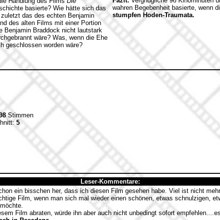
Fazit:
Vergnügliche 96 Kinominuten u
die Handlung des Films
Die
wahren Begebenheit basierte, wenn di
chichte basierte? Wie hätte sich das
stumpfen Hoden-Traumata.
t zuletzt das des echten Benjamin
d des alten Films mit einer Portion
e Benjamin Braddock nicht lautstark
durchgebrannt wäre? Was, wenn die Ehe
ich geschlossen worden wäre?
98
Stimmen
hnitt:
5
Leser-Kommentare:
chon ein bisschen her, dass ich diesen Film gesehen habe. Viel ist nicht meh
richtige Film, wenn man sich mal wieder einen schönen, etwas schnulzigen, et
 möchte.
em Film abraten, würde ihn aber auch nicht unbedingt sofort empfehlen....es