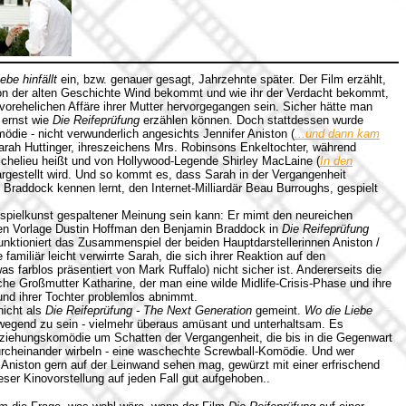
ebe hinfällt
ein, bzw. genauer gesagt, Jahrzehnte später. Der Film erzählt,
von der alten Geschichte Wind bekommt und wie ihr der Verdacht bekommt,
 vorehelichen Affäre ihrer Mutter hervorgegangen sein. Sicher hätte man
 ernst wie
Die Reifeprüfung
erzählen können. Doch stattdessen wurde
ie - nicht verwunderlich angesichts Jennifer Aniston (
...und dann kam
 Sarah Huttinger, ihreszeichens Mrs. Robinsons Enkeltochter, während
ichelieu heißt und von Hollywood-Legende Shirley MacLaine (
In den
rgestellt wird. Und so kommt es, dass Sarah in der Vergangenheit
raddock kennen lernt, den Internet-Milliardär Beau Burroughs, gespielt
pielkunst gespaltener Meinung sein kann: Er mimt den neureichen
en Vorlage Dustin Hoffman den Benjamin Braddock in
Die Reifeprüfung
unktioniert das Zusammenspiel der beiden Hauptdarstellerinnen Aniston /
familiär leicht verwirrte Sarah, die sich ihrer Reaktion auf den
as farblos präsentiert von Mark Ruffalo) nicht sicher ist. Andererseits die
che Großmutter Katharine, der man eine wilde Midlife-Crisis-Phase und ihre
und ihrer Tochter problemlos abnimmt.
nicht als
Die Reifeprüfung - The Next Generation
gemeint.
Wo die Liebe
ewegend zu sein - vielmehr überaus amüsant und unterhaltsam. Es
 Beziehungskomödie um Schatten der Vergangenheit, die bis in die Gegenwart
urcheinander wirbeln - eine waschechte Screwball-Komödie. Und wer
 Aniston gern auf der Leinwand sehen mag, gewürzt mit einer erfrischend
eser Kinovorstellung auf jeden Fall gut aufgehoben..